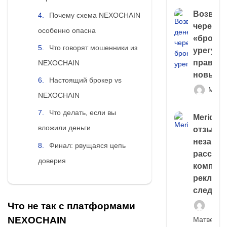
Возврат
Почему схема NEXOCHAIN
через
особенно опасна
«брокер
Что говорят мошенники из
урегули
правда 
NEXOCHAIN
новый 
Настоящий брокер vs
Матв
NEXOCHAIN
Что делать, если вы
Meridiee
вложили деньги
отзывы
незави
Финал: рвущаяся цепь
расслед
доверия
компани
рекламн
следа
Что не так с платформами
NEXOCHAIN
Матвей И