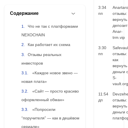
3:34
Anartar
Содержание
пп
отзывы:
вернуть
депозит
Что не так с платформами
Anar-
NEXOCHAIN
trm.vip
Как работает их схема
3:30
Safevaul
пп
отзывы:
Отзывы реальных
как
инвесторов
вернуть
деньги 
«Каждое новое звено —
S-
новая плата»
vault.or
«Сайт — просто красиво
11:54
Devzehe
оформленный обман»
дп
отзывы:
вернуть
«Попросили
деньги 
платфо
“поручителя” — как в дешёвом
сериале»