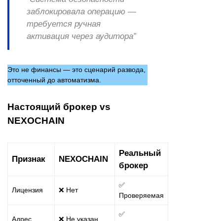
заблокировала операцию —
требуется ручная
активация через аудитора”
Это не финансы — это сценарий развода,
отточенный до автоматизма.
Настоящий брокер vs
NEXOCHAIN
Реальный
Признак
NEXOCHAIN
брокер
✅
Лицензия
❌ Нет
Проверяемая
✅
Адрес
❌ Не указан