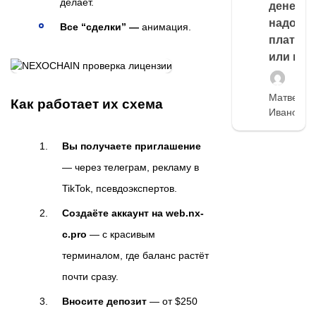
делает.
денег,
надо
Все “сделки” —
анимация.
платить
или нет
Матвей
Как работает их схема
Иванов
Вы получаете приглашение
— через телеграм, рекламу в
TikTok, псевдоэкспертов.
Создаёте аккаунт на web.nx-
c.pro
— с красивым
терминалом, где баланс растёт
почти сразу.
Вносите депозит
— от $250