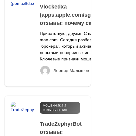
Vlockedxa
(apps.apple.com/sg/app/vlockedxa)
отзывы: почему скам?
Приветствую, друзья! С вами редакция ob-
man.com. Сегодня разберем очередного
"брокера", который активно охотится за
деньгами доверчивых инвесторов. 🚫
Ключевые признаки мошенничества 1.
52
Леонид Малышев
МОШЕННИКИ И
ОТЗЫВЫ О НИХ
TradeZephyrBot
отзывы: