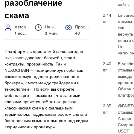
разоблачение
сайты
скама
2:44
Linvarex
пп
отзывы:
Автор
На чтение
Просмотров
как
Леонид Малышев
3 мин.
40
вернуть
деньги 
Lin-
Платформы с приставкой
chain
сегодня
varex.m
вызывают доверие: блокчейн, smart-
2:40
E-yatiri
контракты, прозрачность. Так и
пп
отзывы 
NEXOCHAIN — позиционирует себя как
выводе
«экосистему», «децентрализованного
средств
брокера», «мост между трейдерами и
Обман 
технологией». Но если вы откроете
платфо
web.nx-c.pro — окажется, что за этими
словами прячется всё тот же развод:
2:35
@BNBTr
классическая схема с фальшивым
пп
отзывы:
терминалом, поддельным ростом счета и
Андрея
бесконечным вымогательством под видом
Смирно
«юридических процедур».
USDT