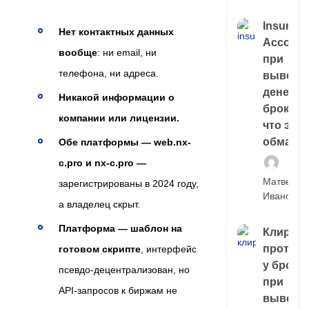
Insuran
Нет контактных данных
Account
вообще
: ни email, ни
при
телефона, ни адреса.
выводе
денег у
Никакой информации о
брокера
компании или лицензии.
что это,
обман?
Обе платформы — web.nx-
c.pro и nx-c.pro —
Матвей
зарегистрированы в 2024 году,
Иванов
а владелец скрыт.
Платформа — шаблон на
Клирин
протек
готовом скрипте
, интерфейс
у броке
псевдо-децентрализован, но
при
API-запросов к биржам не
выводе