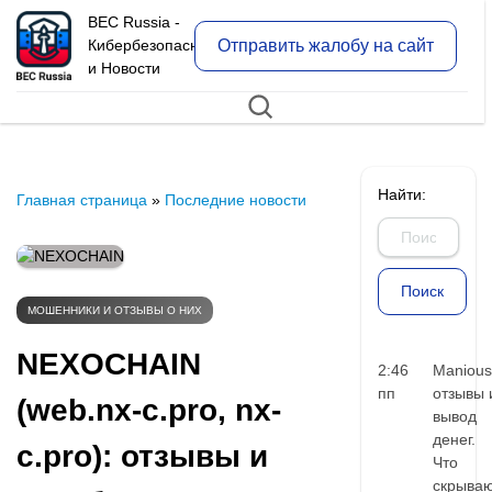
BEC Russia -
Отправить жалобу на сайт
Кибербезопасность
и Новости
Найти:
Главная страница
»
Последние новости
МОШЕННИКИ И ОТЗЫВЫ О НИХ
NEXOCHAIN
2:46
Manious
пп
отзывы 
(web.nx-c.pro, nx-
вывод
денег.
c.pro): отзывы и
Что
скрыва