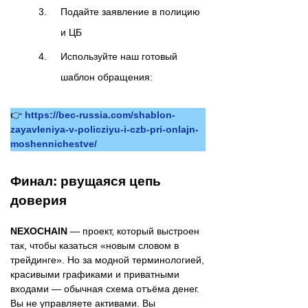
Подайте заявление в полицию
и ЦБ
Используйте наш готовый
шаблон обращения:
👉
https://bec-russia.com/shablon-
zayavleniya-v-policziyu-i-czb-pri-onlajn-
moshennichestve/
Финал: рвущаяся цепь
доверия
NEXOCHAIN
— проект, который выстроен
так, чтобы казаться «новым словом в
трейдинге». Но за модной терминологией,
красивыми графиками и приватными
входами — обычная схема отъёма денег.
Вы не управляете активами. Вы