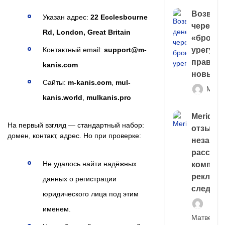
Возврат
Указан адрес:
22 Ecclesbourne
через
Rd, London, Great Britain
«брокер
урегули
Контактный email:
support@m-
правда 
kanis.com
новый 
Сайты:
m-kanis.com
,
mul-
Матв
kanis.world
,
mulkanis.pro
Meridiee
На первый взгляд — стандартный набор:
отзывы
домен, контакт, адрес. Но при проверке:
незави
расслед
Не удалось найти надёжных
компани
рекламн
данных о регистрации
следа
юридического лица под этим
именем.
Матвей И