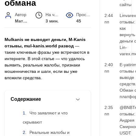
обмана
сайты
Автор
На чтение
Просмотров
2:44
Linvarex
Матвей Иванов
3 мин.
45
пп
отзывы:
как
вернуть
Mulkanis не выводит деньги, M‑Kanis
деньги 
отзывы, mul-kanis.world развод
—
Lin-
такие ключевые фразы уже встречаются в
varex.m
интернете. В этой статье — что удалось
2:40
E-yatiri
выявить, реальные жалобы, признаки
пп
отзывы 
мошенничества и шаги, если вы уже
выводе
вложили средства.
средств
Обман 
платфо
Содержание
2:35
@BNBTr
Что заявляют и что
пп
отзывы:
Андрея
скрывают
Смирно
Реальные жалобы и
USDT