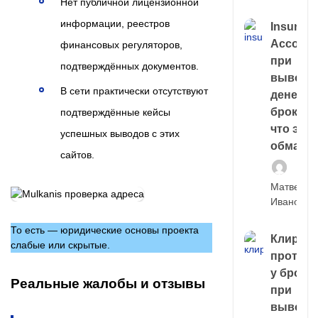
Нет публичной лицензионной
информации, реестров
Insuran
Account
финансовых регуляторов,
при
подтверждённых документов.
выводе
В сети практически отсутствуют
денег у
брокера
подтверждённые кейсы
что это,
успешных выводов с этих
обман?
сайтов.
Матвей
Иванов
То есть — юридические основы проекта
Клирин
слабые или скрытые.
протек
у броке
Реальные жалобы и отзывы
при
выводе