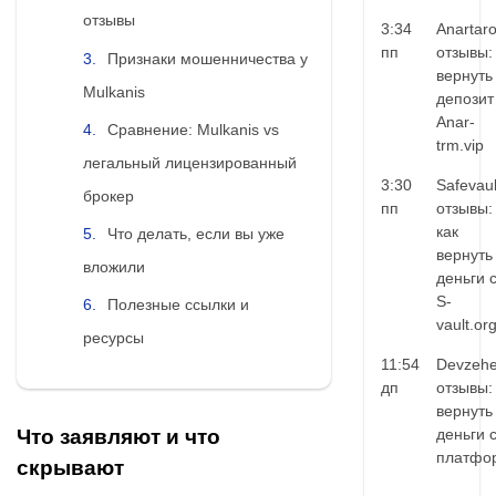
отзывы
3:34
Anartar
пп
отзывы:
Признаки мошенничества у
вернуть
Mulkanis
депозит
Anar-
Сравнение: Mulkanis vs
trm.vip
легальный лицензированный
3:30
Safevaul
брокер
пп
отзывы:
как
Что делать, если вы уже
вернуть
вложили
деньги 
S-
Полезные ссылки и
vault.or
ресурсы
11:54
Devzehe
дп
отзывы:
вернуть
деньги 
Что заявляют и что
платфо
скрывают