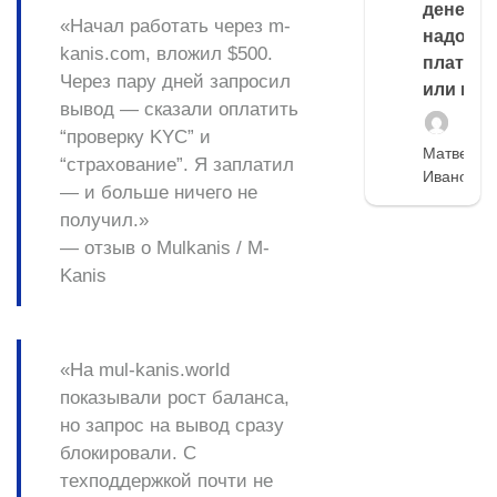
денег,
«Начал работать через
m-
надо
kanis.com
, вложил $500.
платить
Через пару дней запросил
или нет
вывод — сказали оплатить
“проверку KYC” и
Матвей
“страхование”. Я заплатил
Иванов
— и больше ничего не
получил.»
— отзыв о Mulkanis / M-
Kanis
«На mul-kanis.world
показывали рост баланса,
но запрос на вывод сразу
блокировали. С
техподдержкой почти не