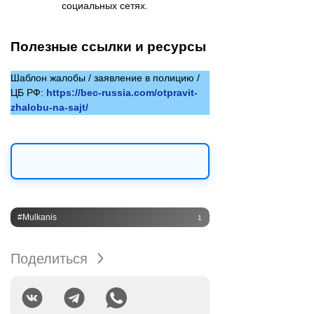
социальных сетях.
Полезные ссылки и ресурсы
Шаблон жалобы / заявление в полицию /
ЦБ РФ:
https://bec-russia.com/otpravit-
zhalobu-na-sajt/
#Mulkanis
1
Поделиться