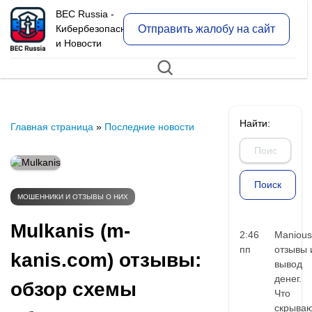
BEC Russia -
Отправить жалобу на сайт
Кибербезопасность
и Новости
Найти:
Главная страница
»
Последние новости
МОШЕННИКИ И ОТЗЫВЫ О НИХ
Mulkanis (m-
2:46
Manious
пп
отзывы 
kanis.com) отзывы:
вывод
денег.
обзор схемы
Что
скрыва