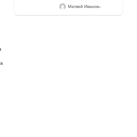
Матвей Иванов
в
ых