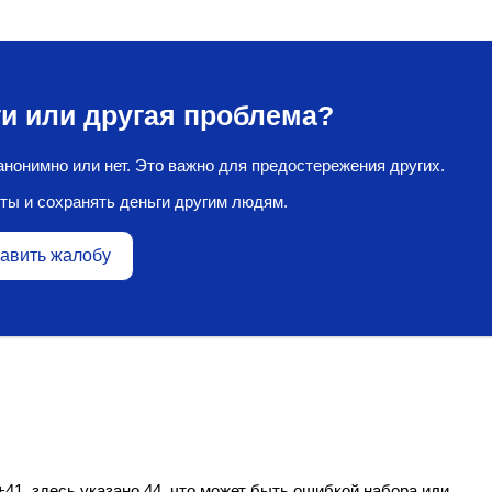
и или другая проблема?
нонимно или нет. Это важно для предостережения других.
ты и сохранять деньги другим людям.
авить жалобу
1, здесь указано 44, что может быть ошибкой набора или