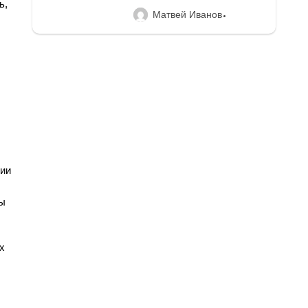
ь,
Матвей Иванов
ции
ны
х