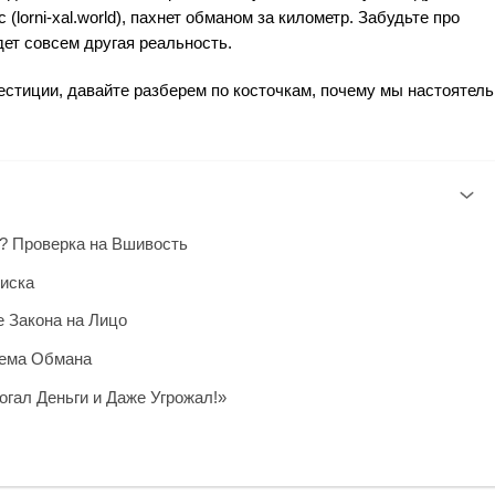
(lorni-xal.world), пахнет обманом за километр. Забудьте про
дет совсем другая реальность.
естиции, давайте разберем по косточкам, почему мы настоятель
ция? Проверка на Вшивость
Риска
 Закона на Лицо
хема Обмана
гал Деньги и Даже Угрожал!»