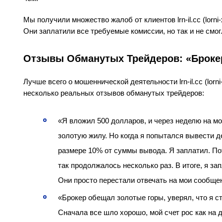
Мы получили множество жалоб от клиентов lrn-il.cc (lorni
Они заплатили все требуемые комиссии, но так и не смог
Отзывы Обманутых Трейдеров: «Брокер
Лучше всего о мошеннической деятельности lrn-il.cc (lorn
несколько реальных отзывов обманутых трейдеров:
«Я вложил 500 долларов, и через неделю на мо
золотую жилу. Но когда я попытался вывести д
размере 10% от суммы вывода. Я заплатил. Пот
так продолжалось несколько раз. В итоге, я за
Они просто перестали отвечать на мои сообщени
«Брокер обещал золотые горы, уверял, что я с
Сначала все шло хорошо, мой счет рос как на 