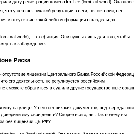
или дату регистрации домена lrn-il.cc (lorni-xal.world). Оказалос
, что у него нет никакой репутации в сети, нет истории, нет
ия и отсутствие какой-либо информации о владельцах.
lorni-xal.world), – это фикция. Они нужны лишь для того, чтобы
 жертв в заблуждение.
Зоне Риска
– отсутствие лицензии Центрального Банка Российской Федера
, что его деятельность не регулируется российским
не сможете обратиться в суд или другие государственные орга
комцу на улице. У него нет никаких документов, подтверждающи
доверили ему свои деньги? Скорее всего, нет. Так почему вы
ром без лицензии ЦБ РФ?