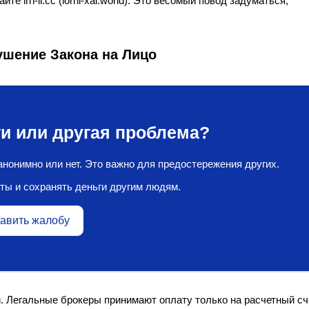
 lrn-il.cc (lorni-xal.world). Это весомый повод задуматься,
ушение Закона на Лицо
и или другая проблема?
нонимно или нет. Это важно для предостережения других.
ты и сохранять деньги другим людям.
авить жалобу
. Легальные брокеры принимают оплату только на расчетный сч