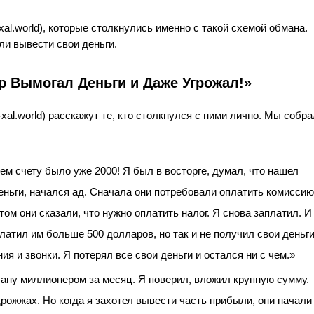
-xal.world), которые столкнулись именно с такой схемой обмана.
ли вывести свои деньги.
 Вымогал Деньги и Даже Угрожал!»
i-xal.world) расскажут те, кто столкнулся с ними лично. Мы собр
ем счету было уже 2000! Я был в восторге, думал, что нашел
еньги, начался ад. Сначала они потребовали оплатить комиссию
ом они сказали, что нужно оплатить налог. Я снова заплатил. И
платил им больше 500 долларов, но так и не получил свои деньги
я и звонки. Я потерял все свои деньги и остался ни с чем.»
тану миллионером за месяц. Я поверил, вложил крупную сумму.
дрожжах. Но когда я захотел вывести часть прибыли, они начали