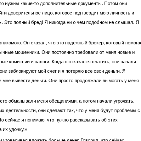
 то нужны какие-то дополнительные документы. Потом они
йти доверительное лицо, которое подтвердит мою личность и
. Это полный бред! Я никогда ни о чем подобном не слышал. Я
ету знакомого. Он сказал, что это надежный брокер, который помога
бычные мошенники. Они постоянно требовали от меня новые и
ые комиссии и налоги. Когда я отказался платить, они начали
 они заблокируют мой счет и я потеряю все свои деньги. Я
ли мне вывести деньги. Они просто продолжали вымогать у меня
осто обманывали меня обещаниями, а потом начали угрожать.
их деятельности, они сделают так, что у меня будут проблемы с
Но сейчас я понимаю, что нужно рассказывать об этих
 их удочку.»
и уговаривал вложить больше денег. Говорил, что сейчас