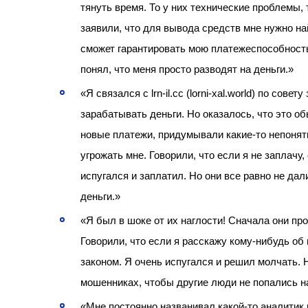
тянуть время. То у них технические проблемы,
заявили, что для вывода средств мне нужно на
сможет гарантировать мою платежеспособность
понял, что меня просто разводят на деньги.»
«Я связался с lrn-il.cc (lorni-xal.world) по сов
зарабатывать деньги. Но оказалось, что это о
новые платежи, придумывали какие-то непонятн
угрожать мне. Говорили, что если я не заплачу,
испугался и заплатил. Но они все равно не да
деньги.»
«Я был в шоке от их наглости! Сначала они пр
Говорили, что если я расскажу кому-нибудь об 
законом. Я очень испугался и решил молчать. 
мошенниках, чтобы другие люди не попались на
«Мне постоянно названивал какой-то аналитик 