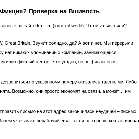
или Фикция? Проверка на Вшивость
ые на сайте lrn-il.cc (lorni-xal.world). Что мы выяснили?
 Great Britain. Звучит солидно, да? А вот и нет. Мы перерыли
су нет никаких упоминаний о компании, занимающейся
м или офисный центр – что угодно, но не финансовая
 дозвониться по указанному номеру оказались тщетными. Либо
анята. Возможно, они просто экономят на связи, а может… им
отправить письмо на этот адрес закончилась неудачей – письмо
Зачем указывать нерабочий email, если не хочешь контактирова