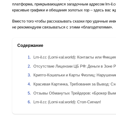
платформа, прикрывающаяся загадочным адресом lrn-il.cc 
красивые графики и обещания золотых гор – здесь вас ж
Вместо того чтобы рассказывать сказки про удачные инв
не рекомендуем связываться с этими «благодетелями».
Содержание
Lrn-il.cc (Lorni-xal.world): Контакты или Фик
Отсутствие Лицензии ЦБ РФ: Деньги в Зоне 
Крипто-Кошельки и Карты Физлиц: Нарушение
Красивая Картинка, Требования за Вывод: С
Отзывы Обманутых Трейдеров: «Брокер Вымо
Lrn-il.cc (Lorni-xal.world): Стоп-Сигнал!