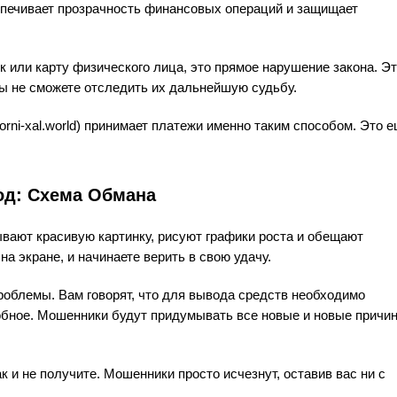
еспечивает прозрачность финансовых операций и защищает
к или карту физического лица, это прямое нарушение закона. Э
 вы не сможете отследить их дальнейшую судьбу.
lorni-xal.world) принимает платежи именно таким способом. Это 
од: Схема Обмана
вают красивую картинку, рисуют графики роста и обещают
а экране, и начинаете верить в свою удачу.
проблемы. Вам говорят, что для вывода средств необходимо
добное. Мошенники будут придумывать все новые и новые причи
ак и не получите. Мошенники просто исчезнут, оставив вас ни с