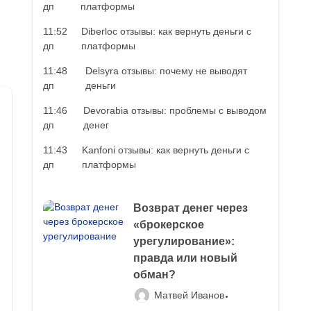
дп
платформы
11:52
Diberloc отзывы: как вернуть деньги с
дп
платформы
11:48
Delsyra отзывы: почему не выводят
дп
деньги
11:46
Devorabia отзывы: проблемы с выводом
дп
денег
11:43
Kanfoni отзывы: как вернуть деньги с
дп
платформы
Возврат денег через
«брокерское
урегулирование»:
правда или новый
обман?
Матвей Иванов