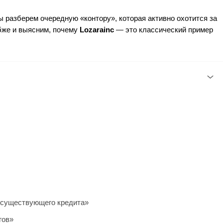
ы разберем очередную «контору», которая активно охотится за
бже и выясним, почему
Lozarainc
— это классический пример
есуществующего кредита»
гов»