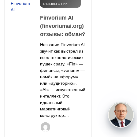
ОТЗЫВЫ О НИХ
Finvorium AI
(finvoriumai.org)
отзывы: обман?
Название Finvorium AI
звучит как выстрел из
всех технологических
пушек сразу. «Fin» —
финансы, «vorium» —
намёк на «форум»
или «аудиторию»,
«AI» — искусственный
интеллект. Это
идеальный
маркетинговый
конструктор:...