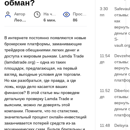
обман?
3:30
Safevaul
Автор
На чтение
Просмотров
пп
отзывы:
Леонид Малышев
6 мин.
86
как
вернуть
деньги 
В интернете постоянно появляются новые
S-
брокерские платформы, заманивающие
vault.or
трейдеров обещаниями легких денег и
11:54
Devzehe
доступа к мировым рынкам. Lamda Trade
дп
отзывы:
(lamdatrade.org) – одна из таких
вернуть
площадок, предлагающая, на первый
деньги 
взгляд, выгодные условия для торговли.
платфо
Но как разобраться, где правда, а где
ложь, когда дело касается ваших
11:52
Diberloc
финансов? В этой статье мы проведем
дп
отзывы:
детальную проверку Lamda Trade и
вернуть
выясним, можно ли доверять этой
деньги 
компании. Помните, что по статистике,
платфо
значительный процент онлайн-инвестиций
заканчивается потерей средств из-за
11:48
Delsyra
мошеннических схем. Будьте бдительны и