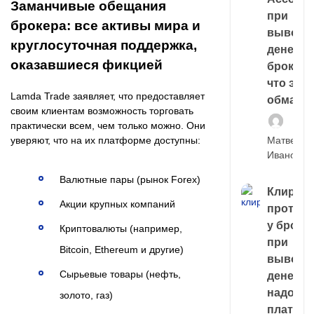
Заманчивые обещания
при
брокера: все активы мира и
выводе
круглосуточная поддержка,
денег у
оказавшиеся фикцией
брокера
что это,
Lamda Trade заявляет, что предоставляет
обман?
своим клиентам возможность торговать
практически всем, чем только можно. Они
Матвей
уверяют, что на их платформе доступны:
Иванов
Валютные пары (рынок Forex)
Клирин
Акции крупных компаний
протек
у броке
Криптовалюты (например,
при
Bitcoin, Ethereum и другие)
выводе
Сырьевые товары (нефть,
денег,
надо
золото, газ)
платить