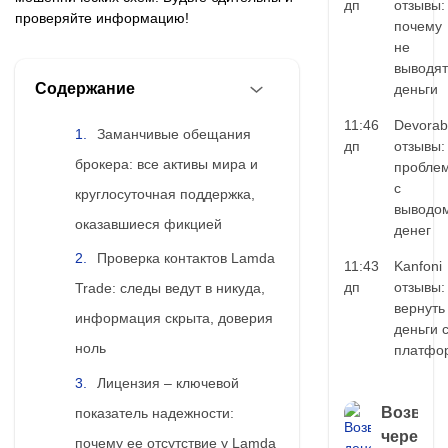
дп
отзывы:
проверяйте информацию!
почему
не
выводят
Содержание
деньги
11:46
Devorab
Заманчивые обещания
дп
отзывы:
брокера: все активы мира и
пробле
с
круглосуточная поддержка,
выводо
оказавшиеся фикцией
денег
Проверка контактов Lamda
11:43
Kanfoni
дп
отзывы:
Trade: следы ведут в никуда,
вернуть
информация скрыта, доверия
деньги 
ноль
платфо
Лицензия – ключевой
Возврат
показатель надежности:
через
почему ее отсутствие у Lamda