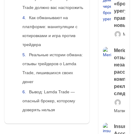
«брокер
Trade должно вас насторожить
урегули
Как обманывают на
правда 
новый 
платформе: манипуляции с
Матв
котировками и игра против
трейдера
Meridiee
Реальные истории обмана:
отзывы
отзывы трейдеров о Lamda
незави
расслед
Trade, лишившихся своих
компани
денег
рекламн
Вывод: Lamda Trade —
следа
опасный брокер, которому
доверять нельзя
Матвей И
Insuran
Account