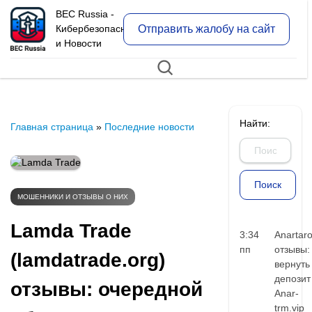
BEC Russia -
Отправить жалобу на сайт
Кибербезопасность
и Новости
Найти:
Главная страница
»
Последние новости
МОШЕННИКИ И ОТЗЫВЫ О НИХ
Lamda Trade
3:34
Anartar
пп
отзывы:
(lamdatrade.org)
вернуть
депозит
отзывы: очередной
Anar-
trm.vip