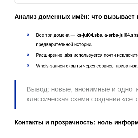
Анализ доменных имён: что вызывает 
Все три домена —
ks-jul04.sbs
,
a-srbs-jul04.sb
предварительной истории.
Расширение
.sbs
используется почти исключит
Whois-записи скрыты через сервисы приватизац
Вывод
: новые, анонимные и однот
классическая схема создания «сет
Контакты и прозрачность: ноль инфор