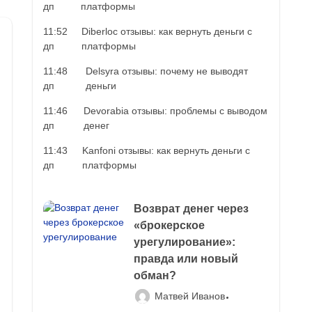
дп
платформы
11:52
Diberloc отзывы: как вернуть деньги с
дп
платформы
11:48
Delsyra отзывы: почему не выводят
дп
деньги
11:46
Devorabia отзывы: проблемы с выводом
дп
денег
11:43
Kanfoni отзывы: как вернуть деньги с
дп
платформы
Возврат денег через
«брокерское
урегулирование»:
правда или новый
обман?
Матвей Иванов