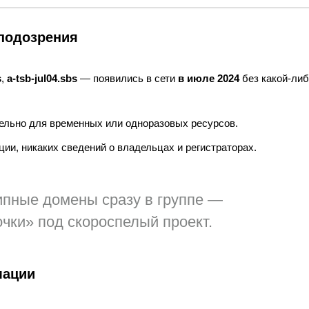
подозрения
s
,
a-tsb-jul04.sbs
— появились в сети
в июле 2024
без какой-ли
ельно для временных или одноразовых ресурсов.
ии, никаких сведений о владельцах и регистраторах.
ипные домены сразу в группе —
очки» под скороспелый проект.
мации