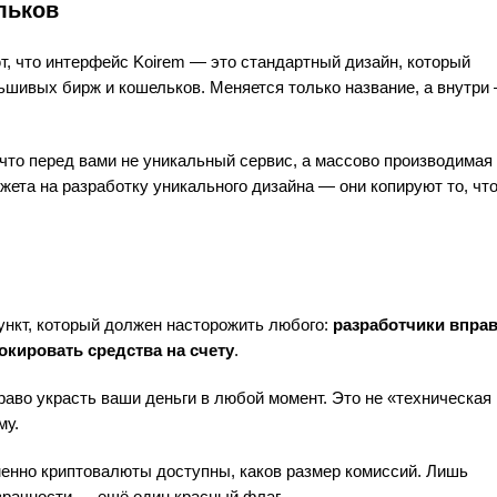
льков
, что интерфейс Koirem — это стандартный дизайн, который
шивых бирж и кошельков. Меняется только название, а внутри
 что перед вами не уникальный сервис, а массово производимая
жета на разработку уникального дизайна — они копируют то, чт
ункт, который должен насторожить любого:
разработчики впра
кировать средства на счету
.
аво украсть ваши деньги в любой момент. Это не «техническая
му.
менно криптовалюты доступны, каков размер комиссий. Лишь
зрачности — ещё один красный флаг.