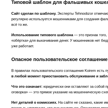
Типовой шаблон для фальшивых коше
Сайт сделан по шаблону.
Эксперты Tehnoobzor отмечают
регулярно используется мошенниками для создания фаль
всё то же.
Использование типового шаблона
— это признак того,
«обёртка» для выкачивания денег. У мошенников нет бюд
уже работает.
Опасное пользовательское соглашение
В правилах пользовательского соглашения Koirem есть п
в любой момент приостановить обслуживание и забло
Что это означает:
юридически они оставляют за собой пр
оговорка» — это прямое указание на мошенническую схе
Нет деталей о комиссиях.
На сайте не сказано, какие и
вскользь упомянуто, что они «нулевые». Отсутствие про