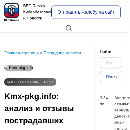
BEC Russia -
Отправить жалобу на сайт
Кибербезопасность
и Новости
Найти:
Главная страница
»
Последние новости
МОШЕННИКИ И ОТЗЫВЫ О НИХ
Kmx-pkg.info:
3:34
Anartar
пп
отзывы:
анализ и отзывы
вернуть
депозит
пострадавших
Anar-
trm.vip