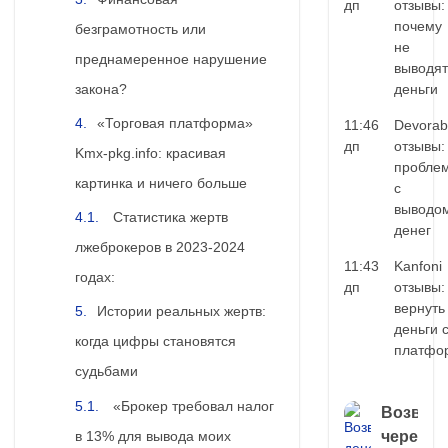
дп
отзывы:
почему
безграмотность или
не
преднамеренное нарушение
выводят
закона?
деньги
«Торговая платформа»
11:46
Devorab
дп
отзывы:
Kmx-pkg.info: красивая
пробле
картинка и ничего больше
с
выводо
Статистика жертв
денег
лжеброкеров в 2023-2024
11:43
Kanfoni
годах:
дп
отзывы:
вернуть
Истории реальных жертв:
деньги 
когда цифры становятся
платфо
судьбами
«Брокер требовал налог
Возврат
в 13% для вывода моих
через