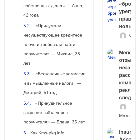
«брокер
собственных денег» — Анна,
урегули
42 года
правда 
«Придумали
новый 
несуществующее кредитное
Матв
плечо и требовали найти
Meridiee
поручителя» — Михаил, 38
отзывы
лет
незави
«Бесконечные комиссии
расслед
компани
и вымышленные налоги» —
рекламн
Дмитрий, 51 год
следа
«Принудительное
закрытие счёта через
Матвей И
поручителя» — Елена, 35 лет
Insuran
Как Kmx-pkg.info
Account