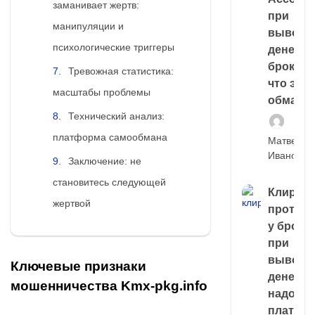
заманивает жертв:
при
манипуляции и
выводе
психологические триггеры
денег у
брокера
Тревожная статистика:
что это,
масштабы проблемы
обман?
Технический анализ:
платформа самообмана
Матвей
Иванов
Заключение: не
становитесь следующей
Клирин
жертвой
протек
у броке
при
выводе
Ключевые признаки
денег,
мошенничества Kmx-pkg.info
надо
платить