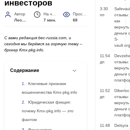
инвесторов
3:30
Safevaul
Автор
На чтение
Просмотров
пп
отзывы:
Леонид Малышев
7 мин.
68
как
вернуть
деньги 
С вами редакция bec-russia.com, и
S-
сегодня мы берёмся за горячую тему –
vault.or
брокер Kmx-pkg.info.
11:54
Devzehe
дп
отзывы:
вернуть
Содержание
деньги 
платфо
Ключевые признаки
11:52
Diberloc
мошенничества Kmx-pkg.info
дп
отзывы:
Юридическая фикция:
вернуть
деньги 
почему Kmx-pkg.info — это
платфо
фантом
11:48
Delsyra
Финансовая