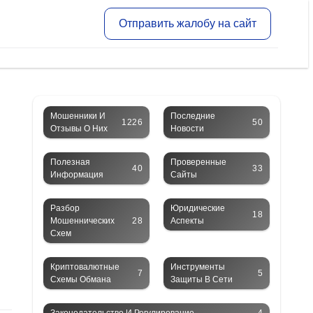
Отправить жалобу на сайт
Мошенники И
Последние
1226
50
Отзывы О Них
Новости
Полезная
Проверенные
40
33
Информация
Сайты
Разбор
Юридические
18
Мошеннических
28
Аспекты
Схем
Криптовалютные
Инструменты
7
5
Схемы Обмана
Защиты В Сети