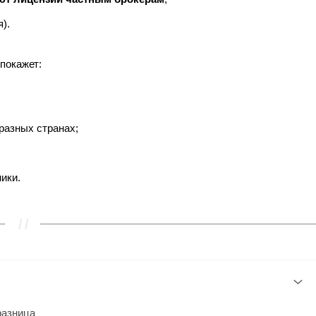
).
 покажет:
разных странах;
ики.
разница