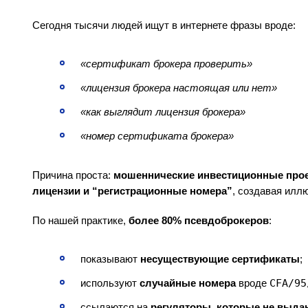
Сегодня тысячи людей ищут в интернете фразы вроде:
«сертификат брокера проверить»
«лицензия брокера настоящая или нет»
«как выглядит лицензия брокера»
«номер сертификата брокера»
Причина проста:
мошеннические инвестиционные про
лицензии и “регистрационные номера”
, создавая илл
По нашей практике,
более 80% псевдоброкеров
:
показывают
несуществующие сертификаты
;
используют
случайные номера
вроде
CFA/95
ссылаются на
регуляторы, которые не выда