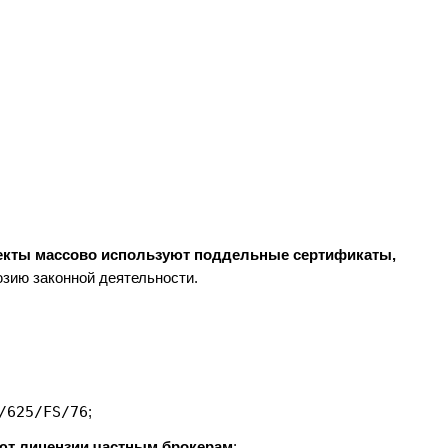
екты массово используют поддельные сертификаты,
юзию законной деятельности.
/625/FS/76
;
ют лицензии частным брокерам
;