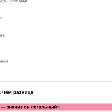
опулярный миф
ра
ата
нения
в чём разница
 — значит он легальный»