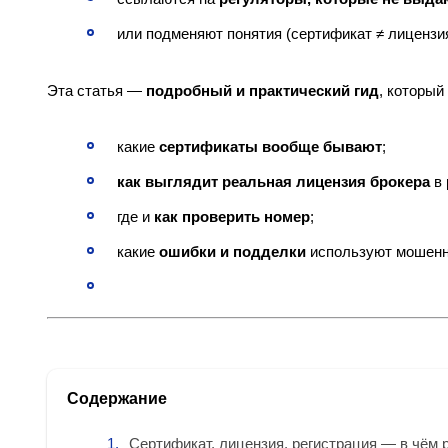
или подменяют понятия (сертификат ≠ лицензия
Эта статья —
подробный и практический гид
, который
какие
сертификаты вообще бывают
;
как выглядит реальная лицензия брокера
в 
где и
как проверить номер
;
какие
ошибки и подделки
используют мошенн
Содержание
Сертификат, лицензия, регистрация — в чём 