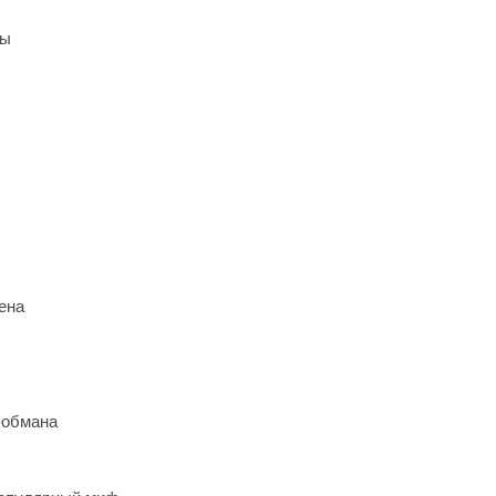
ры
ена
 обмана