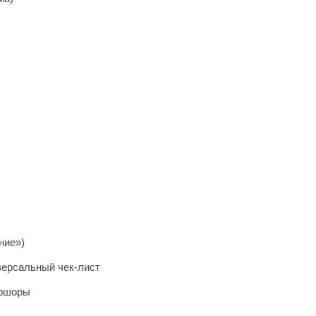
ние»)
версальный чек-лист
офшоры