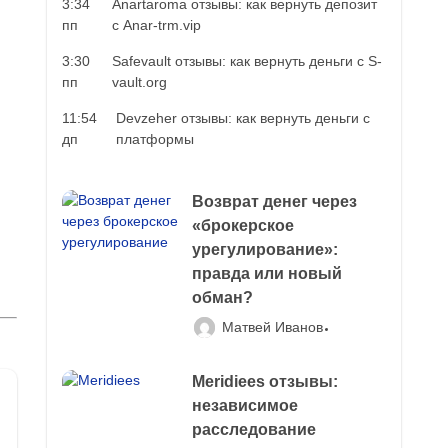
3:34
Anartaroma отзывы: как вернуть депозит
пп
с Anar-trm.vip
3:30
Safevault отзывы: как вернуть деньги с S-
пп
vault.org
11:54
Devzeher отзывы: как вернуть деньги с
дп
платформы
Возврат денег через
«брокерское
урегулирование»:
правда или новый
обман?
Матвей Иванов
Meridiees отзывы:
независимое
расследование