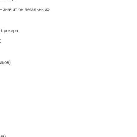
 значит он легальный»
 брокера
С
иков)
ма)