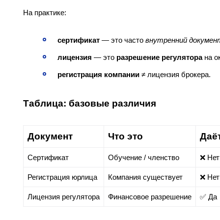
На практике:
сертификат
— это часто
внутренний докумен
лицензия
— это
разрешение регулятора
на о
регистрация компании
≠ лицензия брокера.
Таблица: базовые различия
Документ
Что это
Даё
Сертификат
Обучение / членство
❌ Нет
Регистрация юрлица
Компания существует
❌ Нет
Лицензия регулятора
Финансовое разрешение
✅ Да