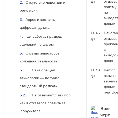
дп
отзывы:
Отсутствие лицензии и
почему
регуляции
не
выводят
Адрес и контакты:
деньги
цифровая дымка
11:46
Devorab
Как работает развод:
дп
отзывы:
пробле
сценарий по шагам
с
Отзывы инвесторов:
выводо
денег
холодная реальность
11:43
Kanfoni
«Сайт обещал
дп
отзывы:
технологии — получил
вернуть
стандартный развод»
деньги 
платфо
«Не отвечают с тех пор,
как я отказался платить за
Возврат
‘поручителя'»
через