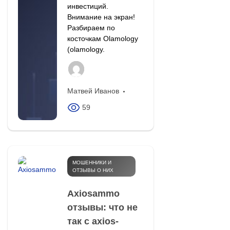
инвестиций.
Внимание на экран!
Разбираем по
косточкам Olamology
(olamology.
Матвей Иванов
59
МОШЕННИКИ И
ОТЗЫВЫ О НИХ
Axiosammo
отзывы: что не
так с axios-