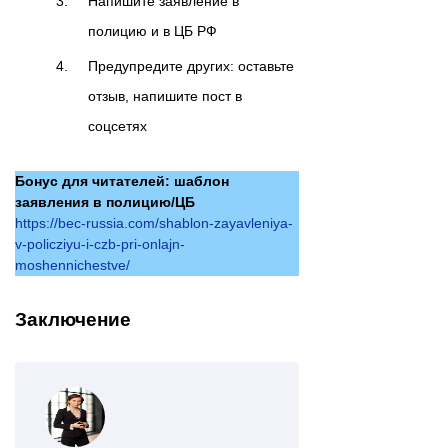
Напишите заявление в
полицию и в ЦБ РФ
Предупредите других: оставьте
отзыв, напишите пост в
соцсетях
Бонус для читателей: шаблон
заявления в полицию/ЦБ
https://bec-russia.com/shablon-zayavleniya-
v-policziyu-i-czb-pri-onlajn-
moshennichestve/
Заключение