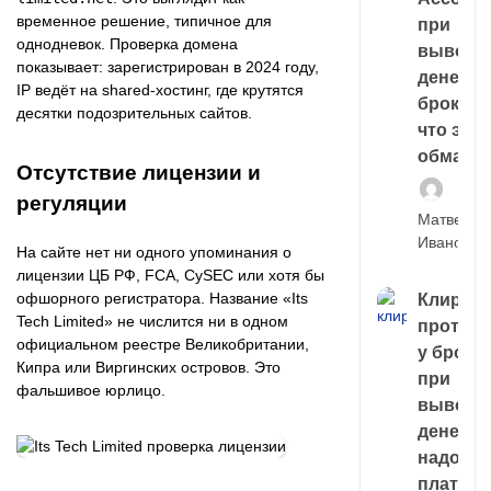
временное решение, типичное для
при
однодневок. Проверка домена
выводе
показывает: зарегистрирован в 2024 году,
денег у
IP ведёт на shared-хостинг, где крутятся
брокера
десятки подозрительных сайтов.
что это,
обман?
Отсутствие лицензии и
регуляции
Матвей
Иванов
На сайте нет ни одного упоминания о
лицензии ЦБ РФ, FCA, CySEC или хотя бы
офшорного регистратора. Название «Its
Клирин
Tech Limited» не числится ни в одном
протек
официальном реестре Великобритании,
у броке
Кипра или Виргинских островов. Это
при
фальшивое юрлицо.
выводе
денег,
надо
платить