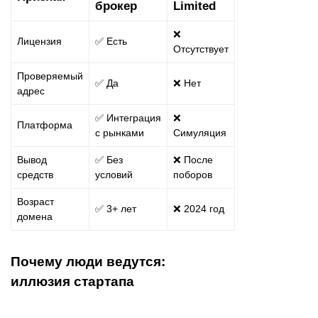
брокер
Limited
❌
Лицензия
✅ Есть
Отсутствует
Проверяемый
✅ Да
❌ Нет
адрес
✅ Интеграция
❌
Платформа
с рынками
Симуляция
Вывод
✅ Без
❌ После
средств
условий
поборов
Возраст
✅ 3+ лет
❌ 2024 год
домена
Почему люди ведутся:
иллюзия стартапа