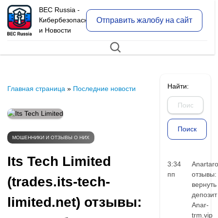
BEC Russia -
Отправить жалобу на сайт
Кибербезопасность
и Новости
Найти:
Главная страница
»
Последние новости
МОШЕННИКИ И ОТЗЫВЫ О НИХ
Its Tech Limited
3:34
Anartar
пп
отзывы:
(trades.its-tech-
вернуть
депозит
limited.net) отзывы:
Anar-
trm.vip