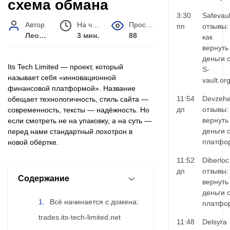
схема обмана
3:30
Safevaul
Автор
На чтение
Просмотров
пп
отзывы:
Леонид Малышев
3 мин.
88
как
вернуть
деньги 
Its Tech Limited — проект, который
S-
называет себя «инновационной
vault.or
финансовой платформой». Название
11:54
Devzehe
обещает технологичность, стиль сайта —
дп
отзывы:
современность, тексты — надёжность. Но
вернуть
если смотреть не на упаковку, а на суть —
деньги 
перед нами стандартный лохотрон в
платфо
новой обёртке.
11:52
Diberloc
дп
отзывы:
Содержание
вернуть
деньги 
Всё начинается с домена:
платфо
trades.its-tech-limited.net
11:48
Delsyra