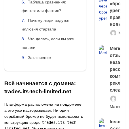
Таблица сравнения:
«брокер
урегули
финтех или фантик?
правда 
Почему люди ведутся:
новый 
иллюзия стартапа
Матв
Что делать, если вы уже
попали
Meridiee
отзывы
Заключение
незави
расслед
компани
Всё начинается с домена:
рекламн
следа
trades.its-tech-limited.net
Платформа расположена на поддомене,
Матвей И
а это уже настораживает. Ни один
серьёзный брокер не будет использовать
Insuran
конструкцию вроде
trades.its-tech-
limited.net
. Это выглядит как
Account