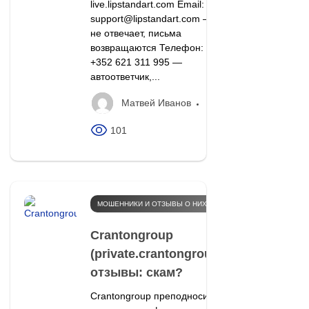
live.lipstandart.com Email:
support@lipstandart.com —
не отвечает, письма
возвращаются Телефон:
+352 621 311 995 —
автоответчик,...
Матвей Иванов
101
МОШЕННИКИ И ОТЗЫВЫ О НИХ
Crantongroup
(private.crantongroup.org)
отзывы: скам?
Crantongroup преподносит себя