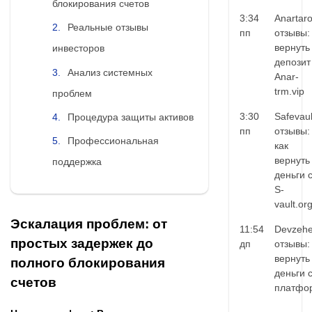
блокирования счетов
3:34
Anartar
Реальные отзывы
пп
отзывы:
вернуть
инвесторов
депозит
Анализ системных
Anar-
trm.vip
проблем
3:30
Safevaul
Процедура защиты активов
пп
отзывы:
Профессиональная
как
вернуть
поддержка
деньги 
S-
vault.or
Эскалация проблем: от
11:54
Devzehe
простых задержек до
дп
отзывы:
вернуть
полного блокирования
деньги 
счетов
платфо