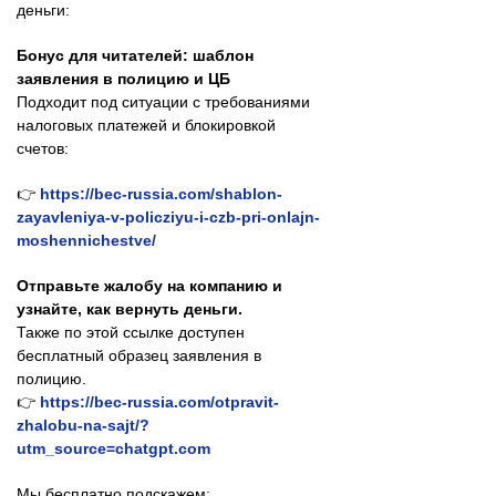
деньги:
Бонус для читателей: шаблон
заявления в полицию и ЦБ
Подходит под ситуации с требованиями
налоговых платежей и блокировкой
счетов:
👉
https://bec-russia.com/shablon-
zayavleniya-v-policziyu-i-czb-pri-onlajn-
moshennichestve/
Отправьте жалобу на компанию и
узнайте, как вернуть деньги.
Также по этой ссылке доступен
бесплатный образец заявления в
полицию.
👉
https://bec-russia.com/otpravit-
zhalobu-na-sajt/?
utm_source=chatgpt.com
Мы бесплатно подскажем: