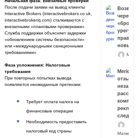
Начальная фаза: Внезапные проверки
После подачи заявки на вывод клиенты
Возврат
Interactive Brokers (interactivebrokers.co.uk,
через
interactivebrokeriq.com) сталкиваются с
«брокер
внезапными «плановыми проверками».
урегули
Служба поддержки объясняет задержки
правда 
«обновлением системы безопасности»
новый 
или «международными санкционными
требованиями».
Матв
Фаза усложнения: Налоговые
Meridiee
требования
При повторных попытках вывода
отзывы
появляются неожиданные претензии:
незави
расслед
компани
Требует оплата налога на
рекламн
финансовые операции
следа
Необходимость предоставить
налоговый код страны
Матвей И