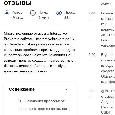
отзывы
сайты
Автор
На чтение
Просмотров
2:44
Linvarex
Матвей Иванов
2 мин.
33
пп
отзывы:
как
вернуть
Многочисленные отзывы о Interactive
деньги 
Brokers с сайтами interactivebrokers.co.uk
Lin-
и interactivebrokeriq.com указывают на
varex.m
серьезные проблемы при выводе средств.
2:40
E-yatiri
Инвесторы сообщают, что компания не
пп
отзывы 
выводит деньги, создавая искусственные
выводе
бюрократические барьеры и требуя
средств
дополнительные платежи.
Обман 
платфо
Содержание
2:35
@BNBTr
пп
отзывы:
Эскалация проблем: от
Андрея
Смирно
простых задержек до полного
USDT