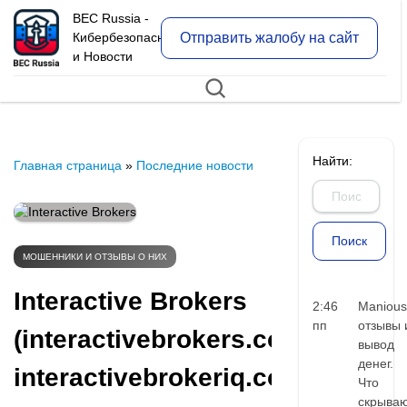
BEC Russia -
Отправить жалобу на сайт
Кибербезопасность
и Новости
Найти:
Главная страница
»
Последние новости
МОШЕННИКИ И ОТЗЫВЫ О НИХ
Interactive Brokers
2:46
Manious
пп
отзывы 
(interactivebrokers.co.uk,
вывод
денег.
interactivebrokeriq.com):
Что
скрыва