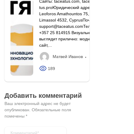
Сайты: taceatus.com, tacea-
tus.proЮридический адрес:
Leoforos Amathountos 75,
Limassol 4532, CyprusПочта:
support@taceatus.comТелефон:
+357 25 814915 Визуально всё
выглядит прилично: модный
сайт,...
Матвей Иванов
189
Добавить комментарий
Ваш электронный адрес не будет
опубликован.
Обязательные поля
помечены
*