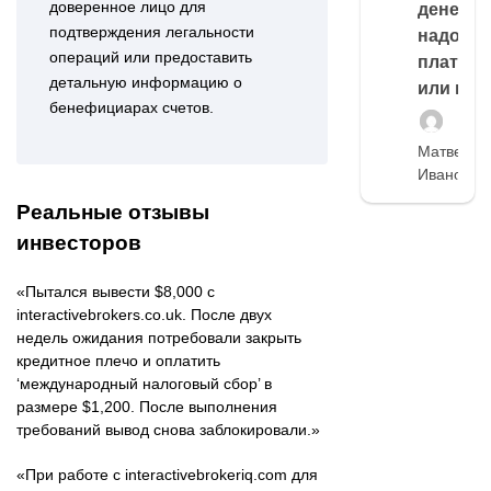
доверенное лицо для
денег,
подтверждения легальности
надо
операций или предоставить
платить
детальную информацию о
или нет
бенефициарах счетов.
Матвей
Иванов
Реальные отзывы
инвесторов
«Пытался вывести $8,000 с
interactivebrokers.co.uk. После двух
недель ожидания потребовали закрыть
кредитное плечо и оплатить
‘международный налоговый сбор’ в
размере $1,200. После выполнения
требований вывод снова заблокировали.»
«При работе с interactivebrokeriq.com для