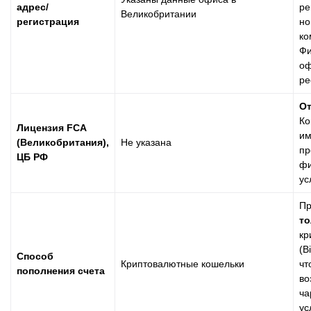
адрес/
ре
Великобритании
регистрация
но
ко
Фи
оф
ре
От
Ко
Лицензия FCA
им
(Великобритания),
Не указана
пр
ЦБ РФ
фи
ус
Пр
то
кр
(B
Способ
Криптовалютные кошельки
чт
пополнения счета
во
ча
ус