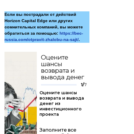
Если вы пострадали от действий
Horizon Capital Edge или других
сомнительных компаний, вы можете
обратиться за помощью:
https://bec-
russia.com/otpravit-zhalobu-na-sajt/
.
Оцените
шансы
возврата и
вывода денег
1/
7
Оцените шансы
возврата и вывода
денег из
инвестиционного
проекта
Заполните все