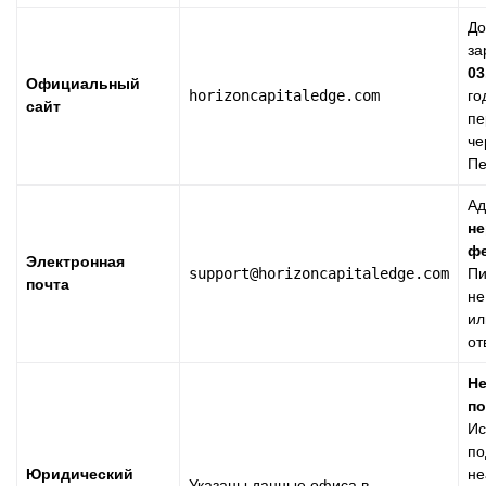
Д
за
03
Официальный
horizoncapitaledge.com
го
сайт
пе
че
Пе
Ад
не
ф
Электронная
support@horizoncapitaledge.com
Пи
почта
не
ил
от
Н
по
Ис
по
Юридический
не
Указаны данные офиса в