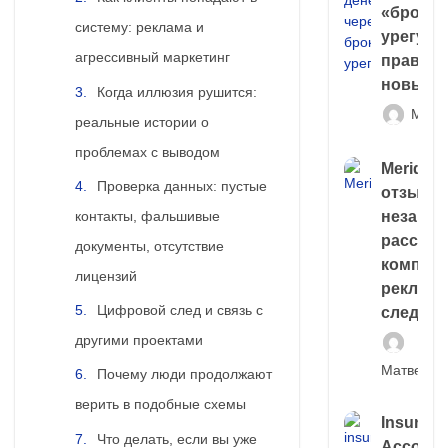
«брокер
систему: реклама и
урегули
агрессивный маркетинг
правда 
новый 
Когда иллюзия рушится:
Матв
реальные истории о
проблемах с выводом
Meridiee
Проверка данных: пустые
отзывы
контакты, фальшивые
незави
расслед
документы, отсутствие
компани
лицензий
рекламн
Цифровой след и связь с
следа
другими проектами
Матвей И
Почему люди продолжают
верить в подобные схемы
Insuran
Что делать, если вы уже
Account