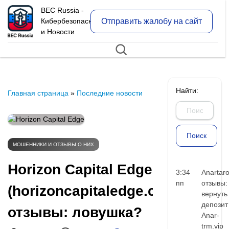
BEC Russia -
Отправить жалобу на сайт
Кибербезопасность
и Новости
Найти:
Главная страница
»
Последние новости
МОШЕННИКИ И ОТЗЫВЫ О НИХ
Horizon Capital Edge
3:34
Anartar
пп
отзывы:
(horizoncapitaledge.com)
вернуть
депозит
отзывы: ловушка?
Anar-
trm.vip