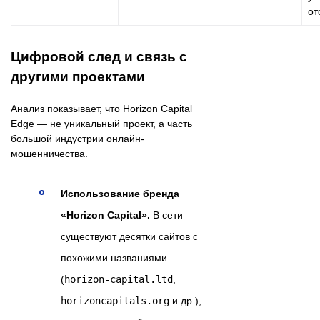
от
Цифровой след и связь с
другими проектами
Анализ показывает, что Horizon Capital
Edge — не уникальный проект, а часть
большой индустрии онлайн-
мошенничества.
Использование бренда
«Horizon Capital».
В сети
существуют десятки сайтов с
похожими названиями
(
horizon-capital.ltd
,
horizoncapitals.org
и др.),