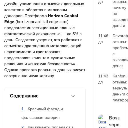
дп
отзывы:
дизайн, упоминания о тысячах довольных
почему
клиентов и оборотах в миллионы
не
долларов. Платформа
Horizon Capital
выводят
Edge
(
horizoncapitaledge.com
)
деньги
предлагает инвестиционные планы с
фантастической доходностью — до 5% в
11:46
Devorab
день. Создатели уверяют, что работают в
дп
отзывы:
сегментах драгоценных металлов, акций,
пробле
недвижимости и криптовалют,
с
предоставляя клиентам «уникальные
выводо
решения» и «высокую безопасность».
денег
Однако проверка реальных данных рисует
совершенно иную картину.
11:43
Kanfoni
дп
отзывы:
вернуть
деньги 
Содержание
платфо
Красивый фасад и
фальшивая история
Возврат
через
Как клиенты попадают в