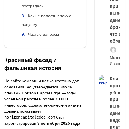
пострадали
при
выводе
Как не попасть в такую
денег у
ловушку
брокера
что это,
Частые вопросы
обман?
Матвей
Красивый фасад и
Иванов
фальшивая история
Клирин
На сайте компании нет конкретных дат
протек
основания, но утверждается, что за
у броке
плечами Horizon Capital Edge — годы
успешной работы и более 70 000
при
инвесторов. Однако технический анализ
выводе
домена показывает:
денег,
horizoncapitaledge.com
был
надо
зарегистрирован
3 сентября 2025 года
.
платить