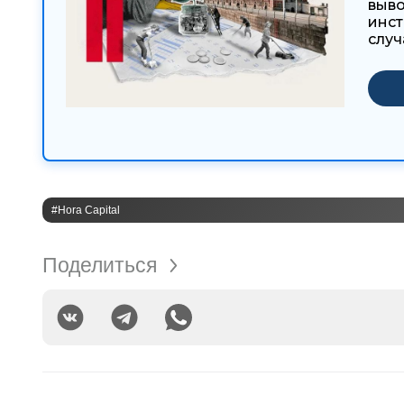
выво
инст
случ
#Hora Capital
Поделиться