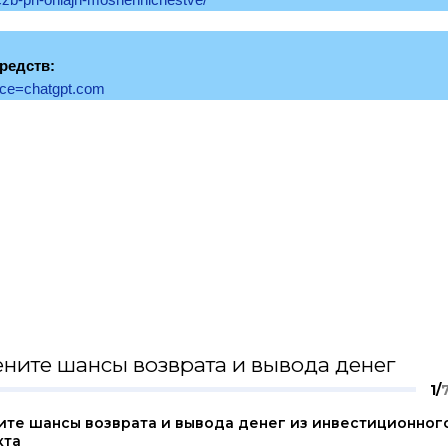
редств:
urce=chatgpt.com
ните шансы возврата и вывода денег
1/
ите шансы возврата и вывода денег из инвестиционног
кта