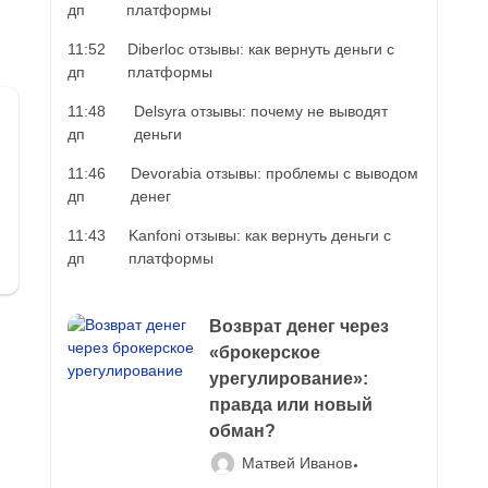
дп
платформы
11:52
Diberloc отзывы: как вернуть деньги с
дп
платформы
11:48
Delsyra отзывы: почему не выводят
дп
деньги
11:46
Devorabia отзывы: проблемы с выводом
дп
денег
11:43
Kanfoni отзывы: как вернуть деньги с
дп
платформы
Возврат денег через
«брокерское
урегулирование»:
правда или новый
обман?
Матвей Иванов