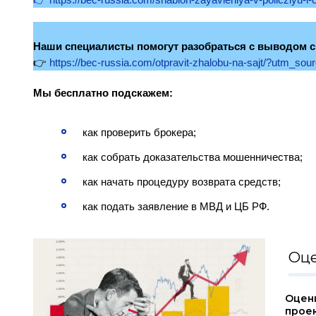
Наши специалисты помогут разобраться с выводом с
👉
https://bec-russia.com/otpravit-zhalobu-na-sajt/?utm_so
Мы бесплатно подскажем:
как проверить брокера;
как собрать доказательства мошенничества;
как начать процедуру возврата средств;
как подать заявление в МВД и ЦБ РФ.
Оце
Оцен
прое