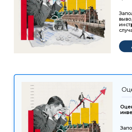
Запо
выво
инст
случа
Оц
Оцен
инв
Запо