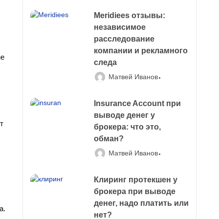
Meridiees отзывы:
независимое
расследование
компании и рекламного
не
следа
Матвей Иванов
Insurance Account при
выводе денег у
т
брокера: что это,
обман?
Матвей Иванов
Клиринг протекшен у
брокера при выводе
денег, надо платить или
а.
нет?