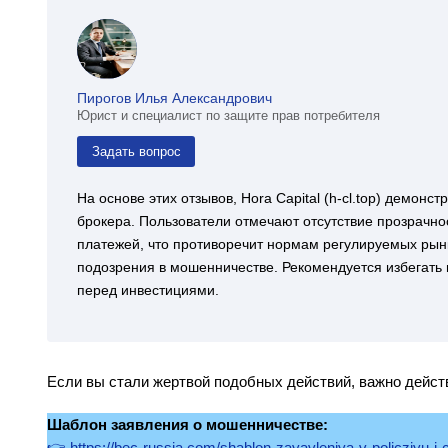
Пирогов Илья Александрович
Юрист и специалист по защите прав потребителя
Задать вопрос
На основе этих отзывов, Hora Capital (h-cl.top) демо
брокера. Пользователи отмечают отсутствие прозрачно
платежей, что противоречит нормам регулируемых рынк
подозрения в мошенничестве. Рекомендуется избегать
перед инвестициями.
Если вы стали жертвой подобных действий, важно дейст
Шаблон заявления о мошенничестве:
👉 https://bec-russia.com/shablon-zayavleniya-v-policziyu-i-