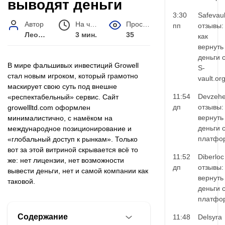
выводят деньги
3:30
Safevaul
Автор
На чтение
Просмотров
пп
отзывы:
Леонид Малышев
3 мин.
35
как
вернуть
деньги 
В мире фальшивых инвестиций Growell
S-
стал новым игроком, который грамотно
vault.or
маскирует свою суть под внешне
11:54
Devzehe
«респектабельный» сервис. Сайт
дп
отзывы:
growellltd.com оформлен
вернуть
минималистично, с намёком на
деньги 
международное позиционирование и
платфо
«глобальный доступ к рынкам». Только
вот за этой витриной скрывается всё то
11:52
Diberloc
же: нет лицензии, нет возможности
дп
отзывы:
вывести деньги, нет и самой компании как
вернуть
таковой.
деньги 
платфо
Содержание
11:48
Delsyra