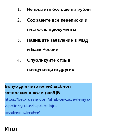
Не платите больше ни рубля
Сохраните все переписки и
платёжные документы
Напишите заявление в МВД
и Банк России
Опубликуйте отзыв,
предупредите других
Бонус для читателей: шаблон
заявления в полицию/ЦБ
https://bec-russia.com/shablon-zayavleniya-
v-policziyu-i-czb-pri-onlajn-
moshennichestve/
Итог