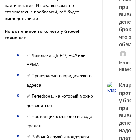
найти негатив. И пока вы сами не
при
столкнётесь с проблемой, всё будет
выводе
выглядеть чисто.
денег у
брокера
Но вот список того, чего у Growell
что это,
точно нет:
обман?
✅ Лицензии ЦБ РФ, FCA или
Матвей
ESMA
Иванов
✅ Проверяемого юридического
адреса
Клирин
протек
✅ Телефона, на который можно
у броке
дозвониться
при
выводе
✅ Настоящих отзывов о выводе
денег,
средств
надо
✅ Рабочей службы поддержки
платить