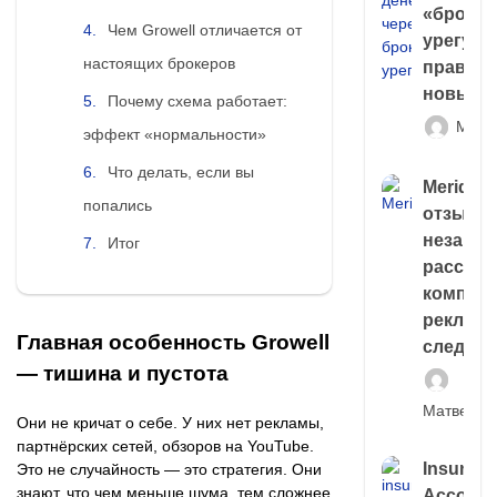
«брокер
Чем Growell отличается от
урегули
настоящих брокеров
правда 
новый 
Почему схема работает:
Матв
эффект «нормальности»
Что делать, если вы
Meridiee
попались
отзывы
незави
Итог
расслед
компани
рекламн
Главная особенность Growell
следа
— тишина и пустота
Матвей И
Они не кричат о себе. У них нет рекламы,
партнёрских сетей, обзоров на YouTube.
Insuran
Это не случайность — это стратегия. Они
знают, что чем меньше шума, тем сложнее
Account