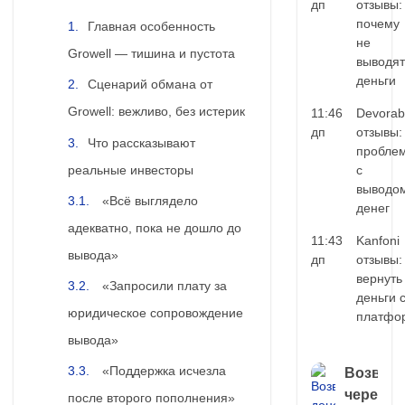
дп
отзывы:
почему
Главная особенность
не
Growell — тишина и пустота
выводят
деньги
Сценарий обмана от
Growell: вежливо, без истерик
11:46
Devorab
дп
отзывы:
Что рассказывают
пробле
реальные инвесторы
с
выводо
«Всё выглядело
денег
адекватно, пока не дошло до
11:43
Kanfoni
вывода»
дп
отзывы:
вернуть
«Запросили плату за
деньги 
юридическое сопровождение
платфо
вывода»
«Поддержка исчезла
Возврат
через
после второго пополнения»