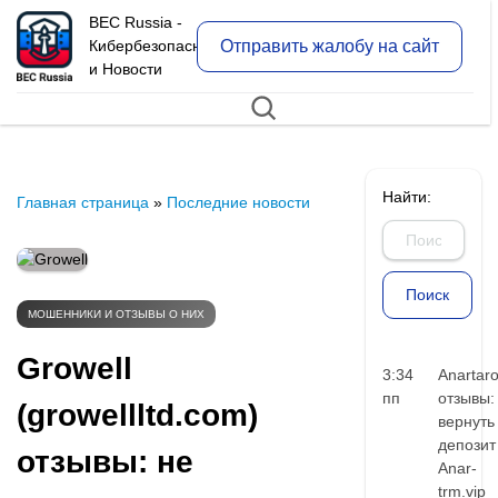
BEC Russia -
Отправить жалобу на сайт
Кибербезопасность
и Новости
Найти:
Главная страница
»
Последние новости
МОШЕННИКИ И ОТЗЫВЫ О НИХ
Growell
3:34
Anartar
пп
отзывы:
(growellltd.com)
вернуть
депозит
отзывы: не
Anar-
trm.vip