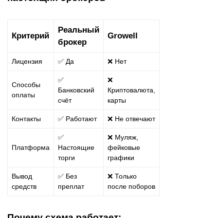
Реальный
Критерий
Growell
брокер
Лицензия
✅ Да
❌ Нет
✅
❌
Способы
Банковский
Криптовалюта,
оплаты
счёт
карты
Контакты
✅ Работают
❌ Не отвечают
✅
❌ Муляж,
Платформа
Настоящие
фейковые
торги
графики
Вывод
✅ Без
❌ Только
средств
преплат
после поборов
Почему схема работает: