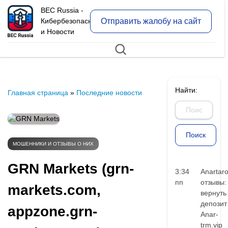
BEC Russia -
Отправить жалобу на сайт
Кибербезопасность
и Новости
Найти:
Главная страница
»
Последние новости
МОШЕННИКИ И ОТЗЫВЫ О НИХ
GRN Markets (grn-
3:34
Anartar
пп
отзывы:
markets.com,
вернуть
депозит
appzone.grn-
Anar-
trm.vip