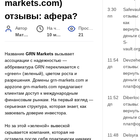
markets.com)
3:30
Safevaul
отзывы: афера?
пп
отзывы:
как
Автор
На чтение
Просмотров
вернуть
Матвей Иванов
10 мин.
21
деньги 
S-
vault.or
Название
GRN Markets
вызывает
11:54
Devzehe
ассоциации с надежностью —
дп
отзывы:
аббревиатура GRN перекликается с
вернуть
«green» (зеленый), цветом роста и
деньги 
разрешения. Домены grn-markets.com и
платфо
appzone.grn-markets.com предлагают
клиентам доступ к международным
11:52
Diberloc
финансовым рынкам. На первый взгляд —
дп
отзывы:
серьезная структура, которая знает, как
вернуть
завоевать доверие инвестора.
деньги 
платфо
Но за этой «зеленой» вывеской
скрывается компания, которая не
11:48
Delsyra
оставила после себя практически никаких