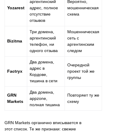
аргентинский
Вероятно,
Yozarest
адрес, полное
мошенническая
отсутствие
схема
отзывов
Три домена,
Мошенническая
аргентинский
сеть с
Bizitma
телефон, ни
аргентинским
одного отзыва
следом
Два домена,
Очередной
адрес в
Factryx
проект той же
Кордове,
группы
тишина в сети
Два домена,
GRN
Повторяет ту же
appzone,
Markets
схему
полная тишина
GRN Markets органично вписывается в
этот список. Те же признаки: свежие