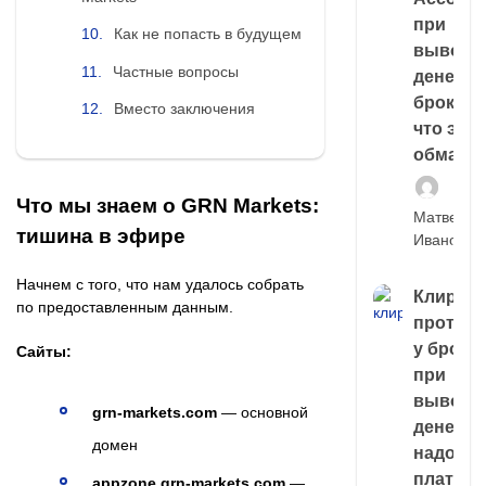
при
Как не попасть в будущем
выводе
Частные вопросы
денег у
брокера
Вместо заключения
что это,
обман?
Что мы знаем о GRN Markets:
Матвей
тишина в эфире
Иванов
Начнем с того, что нам удалось собрать
Клирин
по предоставленным данным.
протек
у броке
Сайты:
при
выводе
grn-markets.com
— основной
денег,
домен
надо
платить
appzone.grn-markets.com
—