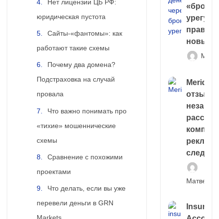
Нет лицензии ЦБ РФ:
«брокер
юридическая пустота
урегули
правда 
Сайты-«фантомы»: как
новый 
работают такие схемы
Матв
Почему два домена?
Подстраховка на случай
Meridiee
отзывы
провала
незави
Что важно понимать про
расслед
«тихие» мошеннические
компани
схемы
рекламн
следа
Сравнение с похожими
проектами
Матвей И
Что делать, если вы уже
перевели деньги в GRN
Insuran
Markets
Account