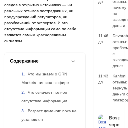
дп
отзывы:
следов в открытых источниках — ни
почему
реальных отзывов пострадавших, ни
не
предупреждений регуляторов, ни
выводят
разоблачений от экспертов. И это
деньги
отсутствие информации само по себе
является самым красноречивым
11:46
Devorab
сигналом.
дп
отзывы:
пробле
с
выводо
Содержание
денег
Что мы знаем о GRN
11:43
Kanfoni
дп
отзывы:
Markets: тишина в эфире
вернуть
Что означает полное
деньги 
платфо
отсутствие информации
Возраст доменов: пока не
Возврат
установлен
через