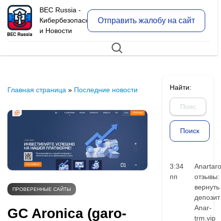
BEC Russia -
Отправить жалобу на сайт
Кибербезопасность
и Новости
Найти:
Главная страница
»
Последние новости
3:34
Anartar
пп
отзывы:
вернуть
ПРОВЕРЕННЫЕ САЙТЫ
депозит
Anar-
GC Aronica (garo-
trm.vip