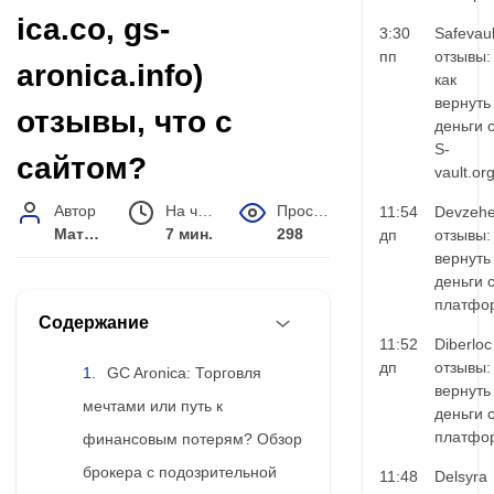
ica.co, gs-
3:30
Safevaul
пп
отзывы:
aronica.info)
как
вернуть
отзывы, что с
деньги 
S-
сайтом?
vault.or
Автор
На чтение
Просмотров
11:54
Devzehe
Матвей Иванов
7 мин.
298
дп
отзывы:
вернуть
деньги 
платфо
Содержание
11:52
Diberloc
дп
отзывы:
GC Aronica: Торговля
вернуть
мечтами или путь к
деньги 
платфо
финансовым потерям? Обзор
брокера с подозрительной
11:48
Delsyra