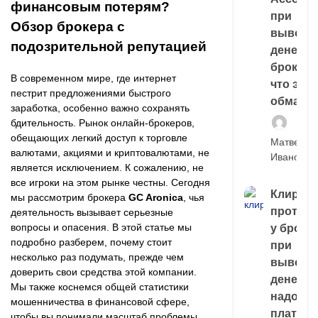
финансовым потерям?
при
Обзор брокера с
выводе
подозрительной репутацией
денег у
брокера
В современном мире, где интернет
что это,
пестрит предложениями быстрого
обман?
заработка, особенно важно сохранять
бдительность. Рынок онлайн-брокеров,
обещающих легкий доступ к торговле
Матвей
валютами, акциями и криптовалютами, не
Иванов
является исключением. К сожалению, не
все игроки на этом рынке честны. Сегодня
Клирин
мы рассмотрим брокера
GC Aronica
, чья
протек
деятельность вызывает серьезные
вопросы и опасения. В этой статье мы
у броке
подробно разберем, почему стоит
при
несколько раз подумать, прежде чем
выводе
доверить свои средства этой компании.
денег,
Мы также коснемся общей статистики
надо
мошенничества в финансовой сфере,
платить
чтобы вы понимали масштаб проблемы.