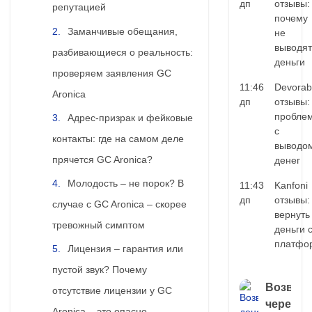
дп
отзывы:
репутацией
почему
Заманчивые обещания,
не
выводят
разбивающиеся о реальность:
деньги
проверяем заявления GC
11:46
Devorab
Aronica
дп
отзывы:
пробле
Адрес-призрак и фейковые
с
контакты: где на самом деле
выводо
прячется GC Aronica?
денег
Молодость – не порок? В
11:43
Kanfoni
дп
отзывы:
случае с GC Aronica – скорее
вернуть
тревожный симптом
деньги 
платфо
Лицензия – гарантия или
пустой звук? Почему
Возврат
отсутствие лицензии у GC
через
Aronica – это опасно