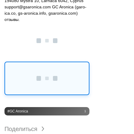
194080 Mystra 10, Larnaca 6042, Cyprus
support@gsaronica.com GC Aronica (garo-
ica.co, gs-aronica.info, gsaronica.com)
отзывы.
#GC Aronica
1
Поделиться