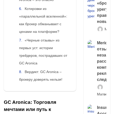
«брокер
Котировки из
урегули
правда 
«параллельной вселенной»:
новый 
как брокер обманывает с
Матв
ценами на платформе?
«Черные отзывы» из
Meridiee
первых уст: истории
отзывы
незави
трейдеров, пострадавших от
расслед
GC Aronica
компани
Вердикт: GC Aronica –
рекламн
брокеру доверять нельзя!
следа
Матвей И
GC Aronica: Торговля
Insuran
мечтами или путь к
Account