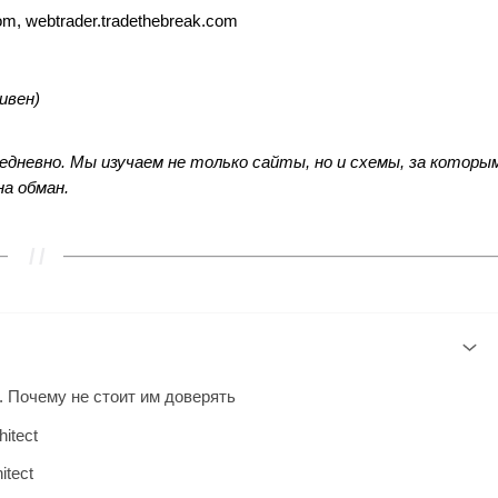
om, webtrader.tradethebreak.com
ивен)
невно. Мы изучаем не только сайты, но и схемы, за которы
а обман.
. Почему не стоит им доверять
itect
itect