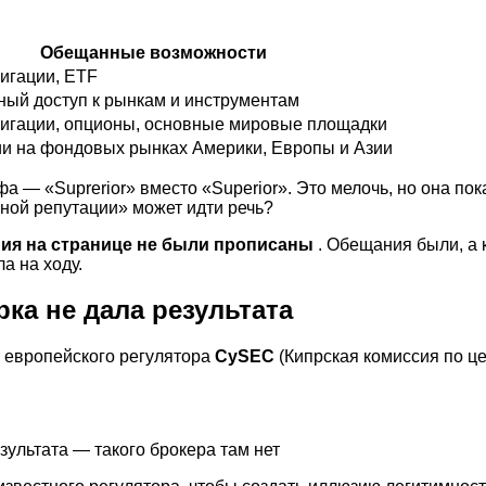
Обещанные возможности
лигации, ETF
ый доступ к рынкам и инструментам
лигации, опционы, основные мировые площадки
и на фондовых рынках Америки, Европы и Азии
 — «Suprerior» вместо «Superior». Это мелочь, но она пок
ьной репутации» может идти речь?
ия на странице не были прописаны
. Обещания были, а 
а на ходу.
ка не дала результата
т европейского регулятора
CySEC
(Кипрская комиссия по ц
ультата — такого брокера там нет