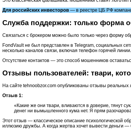
Это классическая фальшивка. Мошенники ставят логотип из
Для российских инвесторов
— в реестре ЦБ РФ компания
Служба поддержки: только форма о
Связаться с брокером можно было только через форму обра
FondVault не был представлен в Telegram, социальных се
несколько каналов связи, включая телефон горячей линии
Отсутствие контактов — это способ мошенников оставатьс
Отзывы пользователей: твари, кот
На сайте tehnoobzor.com опубликованы отзывы реальных л
Отзыв 1:
«Какие же они твари, вливаются в доверие, тянут сук
денег ни вымышленного кума нет. Я прям разочаров
Этот отзыв — классическое описание психологической об
иллюзию дружбы. А когда жертва хочет вывести деньги — б