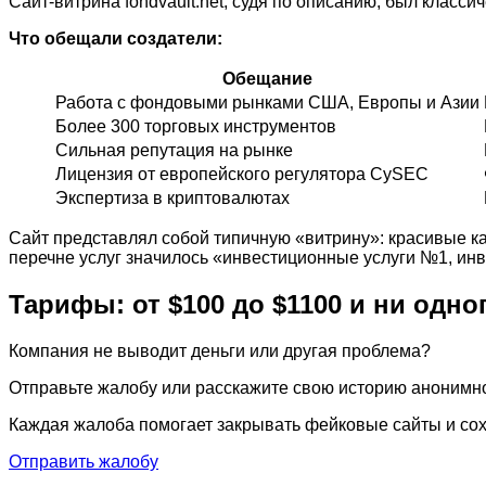
Сайт-витрина fondvault.net, судя по описанию, был клас
Что обещали создатели:
Обещание
Работа с фондовыми рынками США, Европы и Азии
Более 300 торговых инструментов
Сильная репутация на рынке
Лицензия от европейского регулятора CySEC
Экспертиза в криптовалютах
Сайт представлял собой типичную «витрину»: красивые к
перечне услуг значилось «инвестиционные услуги №1, инв
Тарифы: от $100 до $1100 и ни одно
Компания не выводит деньги или другая проблема?
Отправьте жалобу или расскажите свою историю анонимно
Каждая жалоба помогает закрывать фейковые сайты и сох
Отправить жалобу