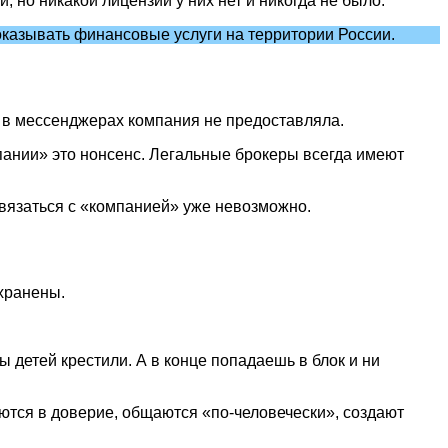
 но никакой лицензии у них нет и никогда не было.
 оказывать финансовые услуги на территории России.
в в мессенджерах компания не предоставляла.
мпании» это нонсенс. Легальные брокеры всегда имеют
связаться с «компанией» уже невозможно.
хранены.
вы детей крестили. А в конце попадаешь в блок и ни
ются в доверие, общаются «по-человечески», создают