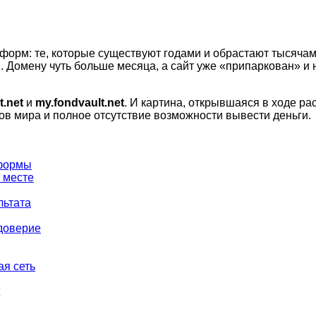
орм: те, которые существуют годами и обрастают тысячам
и. Домену чуть больше месяца, а сайт уже «припаркован» и 
t.net
и
my.fondvault.net
. И картина, открывшаяся в ходе р
в мира и полное отсутствие возможности вывести деньги.
тформы
 месте
льтата
 доверие
ая сеть