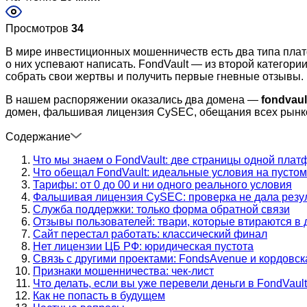
Просмотров
34
В мире инвестиционных мошенничеств есть два типа платф
о них успевают написать. FondVault — из второй категори
собрать свои жертвы и получить первые гневные отзывы.
В нашем распоряжении оказались два домена —
fondvaul
домен, фальшивая лицензия CySEC, обещания всех рынко
Содержание
Что мы знаем о FondVault: две страницы одной пла
Что обещал FondVault: идеальные условия на пустом
Тарифы: от 0 до 00 и ни одного реального условия
Фальшивая лицензия CySEC: проверка не дала резу
Служба поддержки: только форма обратной связи
Отзывы пользователей: твари, которые втираются в
Сайт перестал работать: классический финал
Нет лицензии ЦБ РФ: юридическая пустота
Связь с другими проектами: FondsAvenue и кордовск
Признаки мошенничества: чек-лист
Что делать, если вы уже перевели деньги в FondVault
Как не попасть в будущем