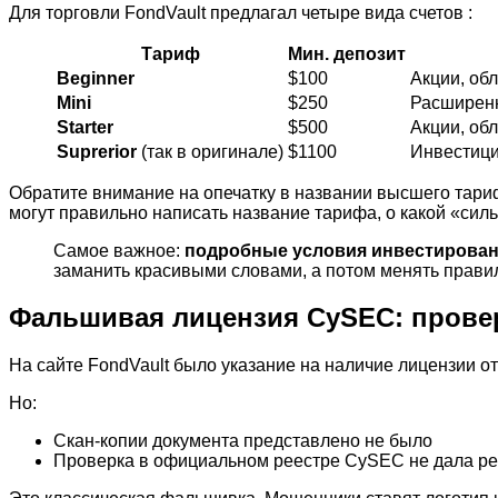
Для торговли FondVault предлагал четыре вида счетов :
Тариф
Мин. депозит
Beginner
$100
Акции, об
Mini
$250
Расширенн
Starter
$500
Акции, об
Suprerior
(так в оригинале)
$1100
Инвестици
Обратите внимание на опечатку в названии высшего тарифа
могут правильно написать название тарифа, о какой «сил
Самое важное:
подробные условия инвестирован
заманить красивыми словами, а потом менять правил
Фальшивая лицензия CySEC: провер
На сайте FondVault было указание на наличие лицензии о
Но:
Скан-копии документа представлено не было
Проверка в официальном реестре CySEC не дала рез