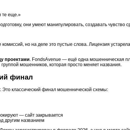
 те еще.»
готовку, они умеют манипулировать, создавать чувство ср
омиссий, но на деле это пустые слова. Лицензия устарела, 
ду проектами
. FondsAvenue — ещё одна мошенническая пла
й группой мошенников, которая просто меняет названия.
кий финал
ет. Это классический финал мошеннической схемы:
локируют — сайт закрывается
од другим названием