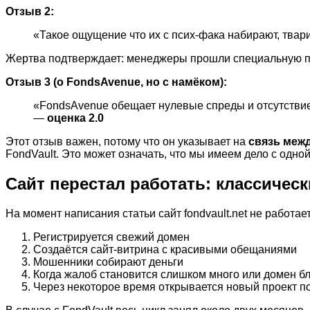
Отзыв 2:
«Такое ощущение что их с псих-фака набирают, твари
Жертва подтверждает: менеджеры прошли специальную под
Отзыв 3 (о FondsAvenue, но с намёком):
«FondsAvenue обещает нулевые спреды и отсутствие к
—
оценка 2.0
Этот отзыв важен, потому что он указывает на
связь меж
FondVault. Это может означать, что мы имеем дело с одно
Сайт перестал работать: классичес
На момент написания статьи сайт fondvault.net не работа
Регистрируется свежий домен
Создаётся сайт-витрина с красивыми обещаниями
Мошенники собирают деньги
Когда жалоб становится слишком много или домен б
Через некоторое время открывается новый проект п