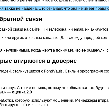
вестного регулятора, чтобы создать иллюзию легитимности,
 также не найдена. Это означает, что она не имеет права
братной связи
тной связи на сайте . Ни телефона, ни email, ни аккаунто
тях или других открытых каналах . Для «международной ко
.
я неуловимыми. Когда жертва понимает, что её обманули, 
орые втираются в доверие
юдей, столкнувшихся с FondVault . Стиль и орфография со
а и тянут. А ты им веришь, потому что общаются так, будто 
ан.» —
оценка 2.0
работки, которую используют мошенники. Менеджеры втира
локируют счёт и исчезают.