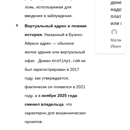
денег,
ложь, используемая для
надо
введения в заблуждение .
платить
или нет
Виртуальный адрес и ложная
история.
Указанный в Буэнос-
Матвей
Айресе адрес — обычное
Иванов
жилое здание или виртуальный
офис . Домен
ecotinys.com
не
был зарегистрирован в 2017
году, как утверждается;
фактически он появился в 2021
году, а в
ноябре 2025 года
сменил владельца
, что
характерно для мошеннических
проектов .