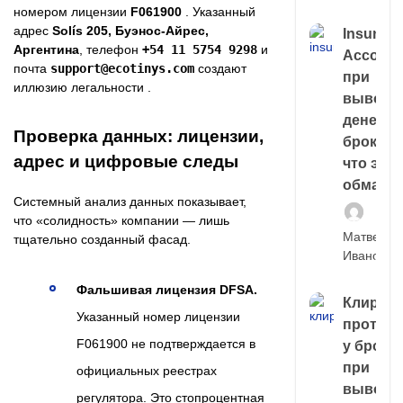
номером лицензии
F061900
. Указанный
адрес
Solís 205, Буэнос-Айрес,
Insuran
Аргентина
, телефон
+54 11 5754 9298
и
Account
почта
support@ecotinys.com
создают
при
иллюзию легальности .
выводе
денег у
Проверка данных: лицензии,
брокера
адрес и цифровые следы
что это,
обман?
Системный анализ данных показывает,
что «солидность» компании — лишь
Матвей
тщательно созданный фасад.
Иванов
Фальшивая лицензия DFSA.
Клирин
Указанный номер лицензии
протек
F061900 не подтверждается в
у броке
при
официальных реестрах
выводе
регулятора. Это стопроцентная