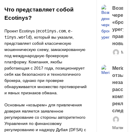
Возврат
Что представляет собой
через
Ecotinys?
«брокер
урегули
Проект Ecotinys (
ecotinys.com
,
e-
правда 
tinys.world
), который вы указали,
представляет собой классическую
новый 
мошенническую схему, замаскированную
Матв
под международную брокерскую
платформу. Компания, якобы
работающая с 2017 года, позиционирует
Meridiee
себя как безопасного и технологичного
отзывы
брокера, однако при проверке
незави
обнаруживается множество противоречий
расслед
и явных признаков обмана.
компани
рекламн
Основным «козырем» для привлечения
следа
доверия является заявленное
регулирование со стороны авторитетного
Управления по финансовому
Матвей И
регулированию и надзору Дубая (DFSA) с