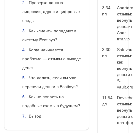
Проверка данных:
3:34
Anartar
лицензии, адрес и цифровые
пп
отзывы:
вернуть
следы
депозит
Как клиенты попадают в
Anar-
trm.vip
систему Ecotinys?
3:30
Safevaul
Когда начинается
пп
отзывы:
проблема — отзывы о выводе
как
денег
вернуть
деньги 
Что делать, если вы уже
S-
перевели деньги в Ecotinys?
vault.or
Как не попасть на
11:54
Devzehe
дп
отзывы:
подобные схемы в будущем?
вернуть
Вывод
деньги 
платфо