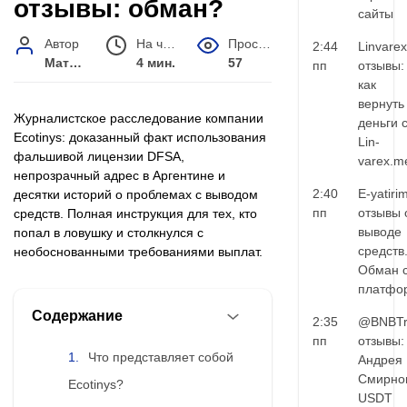
отзывы: обман?
сайты
Автор
На чтение
Просмотров
2:44
Linvarex
Матвей Иванов
4 мин.
57
пп
отзывы:
как
вернуть
Журналистское расследование компании
деньги 
Ecotinys: доказанный факт использования
Lin-
фальшивой лицензии DFSA,
varex.m
непрозрачный адрес в Аргентине и
2:40
E-yatiri
десятки историй о проблемах с выводом
пп
отзывы 
средств. Полная инструкция для тех, кто
выводе
попал в ловушку и столкнулся с
средств
необоснованными требованиями выплат.
Обман 
платфо
Содержание
2:35
@BNBTr
пп
отзывы:
Что представляет собой
Андрея
Смирно
Ecotinys?
USDT