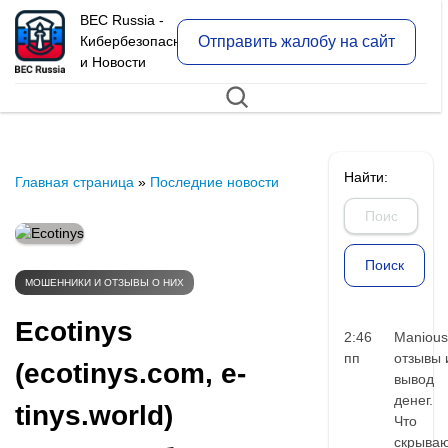
BEC Russia -
Отправить жалобу на сайт
Кибербезопасность
и Новости
Найти:
Главная страница
»
Последние новости
МОШЕННИКИ И ОТЗЫВЫ О НИХ
Ecotinys
2:46
Manious
пп
отзывы 
(ecotinys.com, e-
вывод
денег.
tinys.world)
Что
скрыва