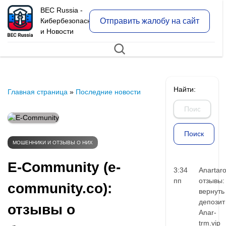
BEC Russia -
Отправить жалобу на сайт
Кибербезопасность
и Новости
Найти:
Главная страница
»
Последние новости
МОШЕННИКИ И ОТЗЫВЫ О НИХ
E-Community (e-
3:34
Anartar
пп
отзывы:
community.co):
вернуть
депозит
отзывы о
Anar-
trm.vip