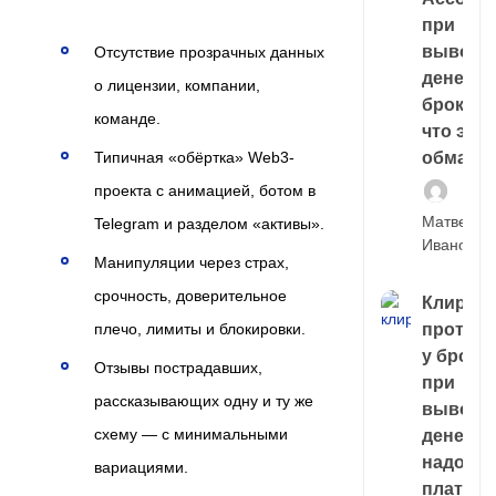
при
выводе
Отсутствие прозрачных данных
денег у
о лицензии, компании,
брокера
команде.
что это,
Типичная «обёртка» Web3-
обман?
проекта с анимацией, ботом в
Матвей
Telegram и разделом «активы».
Иванов
Манипуляции через страх,
срочность, доверительное
Клирин
плечо, лимиты и блокировки.
протек
у броке
Отзывы пострадавших,
при
рассказывающих одну и ту же
выводе
схему — с минимальными
денег,
надо
вариациями.
платить