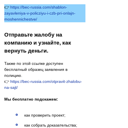
👉
https://bec-russia.com/shablon-
zayavleniya-v-policziyu-i-czb-pri-onlajn-
moshennichestve/
Отправьте жалобу на
компанию и узнайте, как
вернуть деньги.
Также по этой ссылке доступен
бесплатный образец заявления в
полицию.
👉
https://bec-russia.com/otpravit-zhalobu-
na-sajt/
Мы бесплатно подскажем:
как проверить проект;
как собрать доказательства;