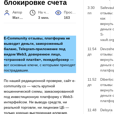
блокировке счета
3:30
Safevaul
Автор
На чтение
Просмотров
пп
отзывы:
Матвей Иванов
3 мин.
163
как
вернуть
деньги 
S-
E-Community отзывы, платформа не
vault.or
выводит деньги, замороженный
баланс, Telegram-приложение под
11:54
Devzehe
видом Web3, доверенное лицо,
дп
отзывы:
«страховой платёж», псевдоброкер
—
вернуть
вот основные ключи, с которыми приходят
деньги 
пострадавшие.
платфо
11:52
Diberloc
По нашей редакционной проверке, сайт e-
дп
отзывы:
community.co — часть крупной
вернуть
мошеннической схемы, замаскированной
деньги 
под инвестиционную платформу с Web3-
платфо
интерфейсом. Ни вывода средств, ни
реальной торговли, ни лицензии ЦБ —
11:48
Delsyra
только хорошо выстроенная иллюзия.