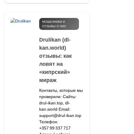
МОШЕННИКИ И
ОТЗЫВЫ О НИХ
Drulikan (dl-
kan.world)
отзывы: как
ловят на
«кипрский»
мираж
Контакты, которые мы
проверили: Сайты:
drul-ikan.top, dl-
kan.world Email:
support@drul-ikan.top
Телефон:
+357 99 337 717