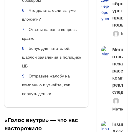
брокером
«брокер
Что делать, если вы уже
урегули
правда 
вложили?
новый 
Ответы на ваши вопросы
Матв
кратко
Бонус для читателей:
Meridiee
отзывы
шаблон заявления в полицию/
незави
ЦБ
расслед
Отправьте жалобу на
компани
компанию и узнайте, как
рекламн
следа
вернуть деньги.
Матвей И
«Голос внутри» — что нас
Insuran
насторожило
Account