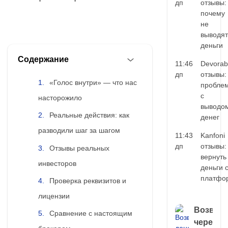
дп
отзывы:
почему
не
выводят
деньги
Содержание
11:46
Devorab
дп
отзывы:
«Голос внутри» — что нас
пробле
с
насторожило
выводо
Реальные действия: как
денег
разводили шаг за шагом
11:43
Kanfoni
дп
отзывы:
Отзывы реальных
вернуть
инвесторов
деньги 
платфо
Проверка реквизитов и
лицензии
Возврат
Сравнение с настоящим
через