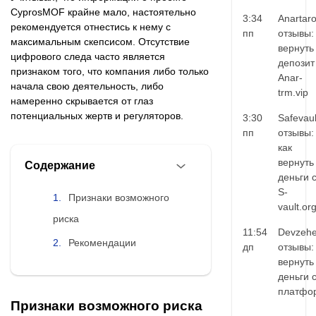
CyprosMOF крайне мало, настоятельно
3:34
Anartar
рекомендуется отнестись к нему с
пп
отзывы:
максимальным скепсисом. Отсутствие
вернуть
цифрового следа часто является
депозит
признаком того, что компания либо только
Anar-
начала свою деятельность, либо
trm.vip
намеренно скрывается от глаз
потенциальных жертв и регуляторов.
3:30
Safevaul
пп
отзывы:
как
вернуть
Содержание
деньги 
S-
Признаки возможного
vault.or
риска
11:54
Devzehe
Рекомендации
дп
отзывы:
вернуть
деньги 
платфо
Признаки возможного риска