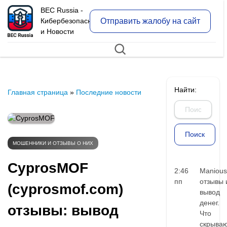
BEC Russia -
Отправить жалобу на сайт
Кибербезопасность
и Новости
Найти:
Главная страница
»
Последние новости
МОШЕННИКИ И ОТЗЫВЫ О НИХ
CyprosMOF
2:46
Manious
пп
отзывы 
(cyprosmof.com)
вывод
денег.
отзывы: вывод
Что
скрыва