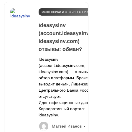
МОШЕННИКИ И ОТЗЫВЫ О НИХ
Ideasysinv
(account.ideasysinv.com,
ideasysinv.com)
отзывы: обман?
Ideasysinv
(account.ideasysinv.com,
ideasysinv.com) — отзывы и
обзор платформы. Брокер не
выводит деньги, Лицензия
Центрального Банка России
отсутствует.
Идентификационные данные
Корпоративный портал:
ideasysinv.
Матвей Иванов