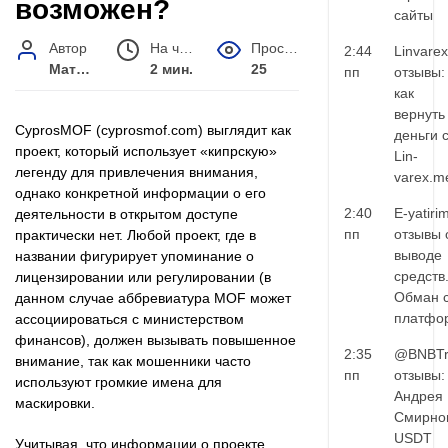
возможен?
сайты
Автор
На чтение
Просмотров
2:44
Linvarex
Матвей Иванов
2 мин.
25
пп
отзывы:
как
вернуть
CyprosMOF (cyprosmof.com) выглядит как
деньги 
проект, который использует «кипрскую»
Lin-
легенду для привлечения внимания,
varex.m
однако конкретной информации о его
2:40
E-yatiri
деятельности в открытом доступе
пп
отзывы 
практически нет. Любой проект, где в
выводе
названии фигурирует упоминание о
средств
лицензировании или регулировании (в
Обман 
данном случае аббревиатура MOF может
платфо
ассоциироваться с министерством
финансов), должен вызывать повышенное
2:35
@BNBTr
внимание, так как мошенники часто
пп
отзывы:
используют громкие имена для
Андрея
маскировки.
Смирно
USDT
Учитывая, что информации о проекте