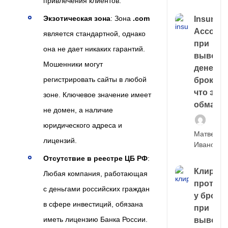
привлечения клиентов.
Экзотическая зона
: Зона
.com
Insuran
Account
является стандартной, однако
при
она не дает никаких гарантий.
выводе
Мошенники могут
денег у
регистрировать сайты в любой
брокера
что это,
зоне. Ключевое значение имеет
обман?
не домен, а наличие
юридического адреса и
Матвей
лицензий.
Иванов
Отсутствие в реестре ЦБ РФ
:
Клирин
Любая компания, работающая
протек
с деньгами российских граждан
у броке
в сфере инвестиций, обязана
при
иметь лицензию Банка России.
выводе