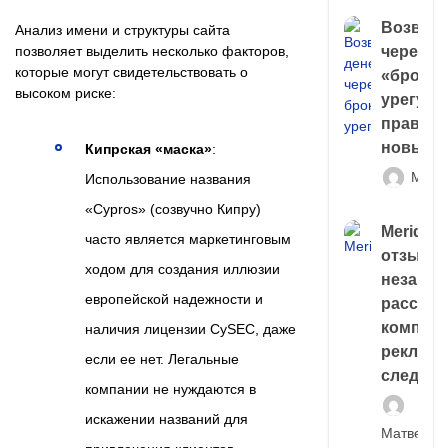
Возврат
Анализ имени и структуры сайта
через
позволяет выделить несколько факторов,
которые могут свидетельствовать о
«брокер
высоком риске:
урегули
правда 
новый 
Кипрская «маска»
:
Матв
Использование названия
«Cypros» (созвучно Кипру)
Meridiee
часто является маркетинговым
отзывы
ходом для создания иллюзии
незави
европейской надежности и
расслед
компани
наличия лицензии CySEC, даже
рекламн
если ее нет. Легальные
следа
компании не нуждаются в
искажении названий для
Матвей И