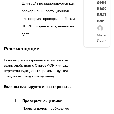
денег,
Если сайт позиционируется как
надо
брокер или инвестиционная
платить
платформа, проверка по базам
или нет
ЦБ РФ, скорее всего, ничего не
даст.
Матвей
Иванов
Рекомендации
Если вы рассматриваете возможность
взаимодействия с CyprosMOF или уже
перевели туда деньги, рекомендуется
следовать следующему плану:
Если вы планируете инвестировать:
Проверьте лицензию
:
Первым делом необходимо