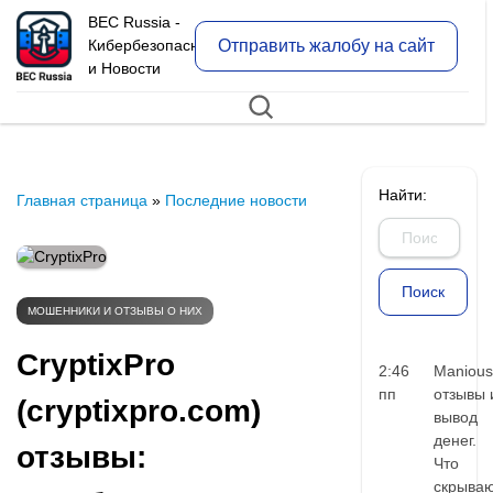
BEC Russia -
Отправить жалобу на сайт
Кибербезопасность
и Новости
Найти:
Главная страница
»
Последние новости
МОШЕННИКИ И ОТЗЫВЫ О НИХ
CryptixPro
2:46
Manious
пп
отзывы 
(cryptixpro.com)
вывод
денег.
отзывы:
Что
скрыва