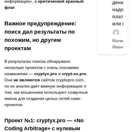
информации», а
критический красный
денег,
флаг
.
надо
платить
Важное предупреждение:
или нет
поиск дал результаты по
похожим, но другим
Матвей
Иванов
проектам
В результатах поиска обнаружено
несколько проектов с очень похожими
названиями —
cryptyx.pro
и
crypt-ex.pro
.
Они
не являются
сайтом cryptixpro.com,
но их анализ даёт важную информацию о
том, как мошенники используют созвучные
имена для создания целых сетей скам-
проектов.
Проект №1: cryptyx.pro — «No
Coding Arbitrage» с нулевым