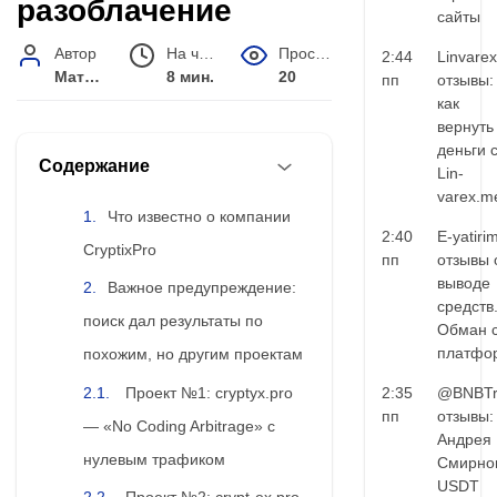
разоблачение
сайты
Автор
На чтение
Просмотров
2:44
Linvarex
Матвей Иванов
8 мин.
20
пп
отзывы:
как
вернуть
деньги 
Содержание
Lin-
varex.m
Что известно о компании
2:40
E-yatiri
CryptixPro
пп
отзывы 
выводе
Важное предупреждение:
средств
поиск дал результаты по
Обман 
платфо
похожим, но другим проектам
Проект №1: cryptyx.pro
2:35
@BNBTr
пп
отзывы:
— «No Coding Arbitrage» с
Андрея
нулевым трафиком
Смирно
USDT
Проект №2: crypt-ex.pro