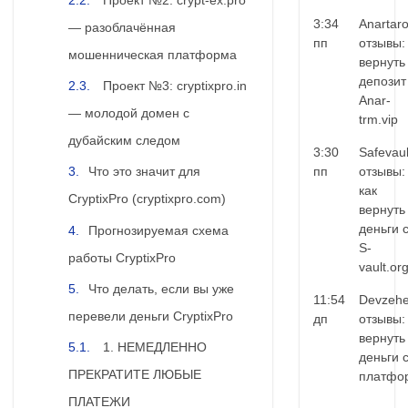
3:34
Anartar
— разоблачённая
пп
отзывы:
мошенническая платформа
вернуть
депозит
Проект №3: cryptixpro.in
Anar-
— молодой домен с
trm.vip
дубайским следом
3:30
Safevaul
пп
отзывы:
Что это значит для
как
CryptixPro (cryptixpro.com)
вернуть
деньги 
Прогнозируемая схема
S-
работы CryptixPro
vault.or
Что делать, если вы уже
11:54
Devzehe
перевели деньги CryptixPro
дп
отзывы:
вернуть
1. НЕМЕДЛЕННО
деньги 
ПРЕКРАТИТЕ ЛЮБЫЕ
платфо
ПЛАТЕЖИ