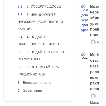
Возврат
2. СОБЕРИТЕ ДОСЬЕ
через
3. ИНИЦИИРУЙТЕ
«брокер
ЧАРДЖБЭК (ЕСЛИ ПЛАТИЛИ
урегули
КАРТОЙ)
правда 
новый 
4. ПОДАЙТЕ
Матв
ЗАЯВЛЕНИЕ В ПОЛИЦИЮ
5. ПОДАЙТЕ ЖАЛОБЫ В
Meridiee
РЕГУЛЯТОРЫ
отзывы
незави
6. ОСТЕРЕГАЙТЕСЬ
расслед
«ЛЖЕЮРИСТОВ»
компани
Вопросы и ответы
рекламн
следа
Заключение
Матвей И