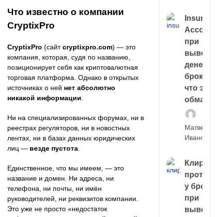
Что известно о компании
Insuran
CryptixPro
Account
при
CryptixPro
(сайт
cryptixpro.com
) — это
выводе
компания, которая, судя по названию,
денег у
позиционирует себя как криптовалютная
брокера
торговая платформа. Однако в открытых
источниках о ней
нет абсолютно
что это,
никакой информации
.
обман?
Ни на специализированных форумах, ни в
Матвей
реестрах регуляторов, ни в новостных
Иванов
лентах, ни в базах данных юридических
лиц —
везде пустота
.
Клирин
Единственное, что мы имеем, — это
протек
название и домен. Ни адреса, ни
у броке
телефона, ни почты, ни имён
при
руководителей, ни реквизитов компании.
Это уже не просто «недостаток
выводе