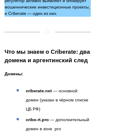
регулятор активно выявляет и блокирует
мошеннические инвестиционные проекты,
и Criberate — один из них.
Что мы знаем о Criberate: два
домена и аргентинский след
Домены:
criberate.net
— основной
домен (указан в чёрном списке
ЦБ РФ)
cribe-rt.pro
— дополнительный
домен в зоне .pro