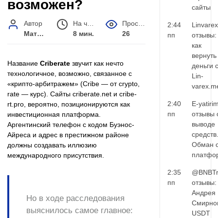
возможен?
сайты
Автор
На чтение
Просмотров
2:44
Linvarex
Матвей Иванов
8 мин.
26
пп
отзывы:
как
вернуть
Название
Criberate
звучит как нечто
деньги 
технологичное, возможно, связанное с
Lin-
«крипто-арбитражем» (Cribe — от crypto,
varex.m
rate — курс). Сайты criberate.net и cribe-
2:40
E-yatiri
rt.pro, вероятно, позиционируются как
пп
отзывы 
инвестиционная платформа.
выводе
Аргентинский телефон с кодом Буэнос-
средств
Айреса и адрес в престижном районе
Обман 
должны создавать иллюзию
платфо
международного присутствия.
2:35
@BNBTr
пп
отзывы:
Андрея
Но в ходе расследования
Смирно
выяснилось самое главное:
USDT