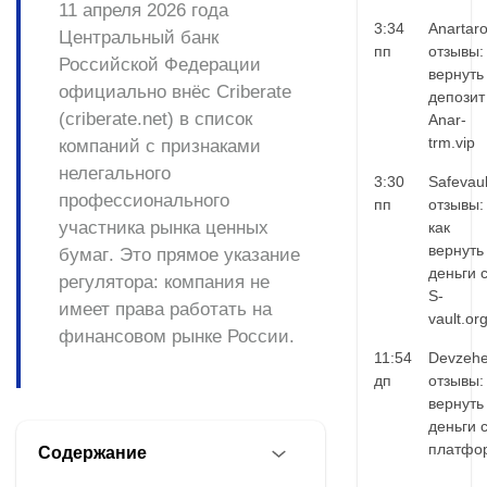
11 апреля 2026 года
3:34
Anartar
Центральный банк
пп
отзывы:
Российской Федерации
вернуть
официально внёс Criberate
депозит
(criberate.net) в список
Anar-
trm.vip
компаний с признаками
нелегального
3:30
Safevaul
профессионального
пп
отзывы:
участника рынка ценных
как
вернуть
бумаг
. Это прямое указание
деньги 
регулятора: компания не
S-
имеет права работать на
vault.or
финансовом рынке России.
11:54
Devzehe
дп
отзывы:
вернуть
деньги 
платфо
Содержание