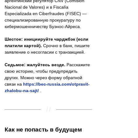
аргентинский регулятор CNV (Comisión
Nacional de Valores) и в Fiscalía
Especializada en Ciberfraudes (FISEC) —
специализированную прокуратуру по
кибермошенничеству Буэнос-Айреса.
Шестое: инициируйте чарджбэк (если
платили картой).
Срочно в банк, пишите
заявление о несогласии с транзакцией.
Седьмое: жалуйтесь везде.
Расскажите
свою историю, чтобы предупредить
других. Можно через форму обратной
связи на
https://bec-russia.com/otpravit-
zhalobu-na-sajt/
.
Как не попасть в будущем