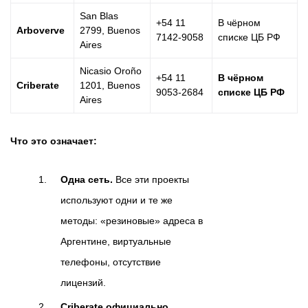
San Blas
+54 11
В чёрном
Arboverve
2799, Buenos
7142-9058
списке ЦБ РФ
Aires
Nicasio Oroño
+54 11
В чёрном
Criberate
1201, Buenos
9053-2684
списке ЦБ РФ
Aires
Что это означает:
Одна сеть.
Все эти проекты
используют одни и те же
методы: «резиновые» адреса в
Аргентине, виртуальные
телефоны, отсутствие
лицензий.
Criberate официально