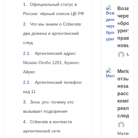
Официальный статус в
Возврат
России: чёрный список ЦБ РФ
через
«брокер
Что мы знаем о Criberate:
урегули
два домена и аргентинский
правда 
след
новый 
Аргентинский адрес:
Матв
Nicasio Oroño 1201, Буэнос-
Meridiee
Айрес
отзывы
Аргентинский телефон:
незави
код 11
расслед
компани
Зона .pro: почему это
рекламн
вызывает подозрения
следа
Criberate в контексте
аргентинской сети
Матвей И