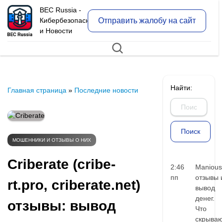
BEC Russia -
Отправить жалобу на сайт
Кибербезопасность
и Новости
Найти:
Главная страница
»
Последние новости
МОШЕННИКИ И ОТЗЫВЫ О НИХ
Criberate (cribe-
2:46
Manious
пп
отзывы 
rt.pro, criberate.net)
вывод
денег.
отзывы: вывод
Что
скрыва