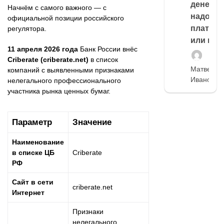
денег,
Начнём с самого важного — с
надо
официальной позиции российского
платить
регулятора.
или нет
11 апреля 2026 года
Банк России внёс
Criberate (criberate.net)
в список
Матвей
компаний с выявленными признаками
Иванов
нелегального профессионального
участника рынка ценных бумаг.
Параметр
Значение
Наименование
в списке ЦБ
Criberate
РФ
Сайт в сети
criberate.net
Интернет
Признаки
нелегального