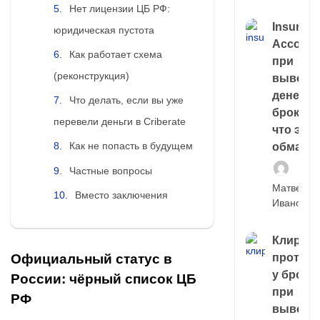
Нет лицензии ЦБ РФ:
Insuran
юридическая пустота
Account
Как работает схема
при
(реконструкция)
выводе
денег у
Что делать, если вы уже
брокера
перевели деньги в Criberate
что это,
Как не попасть в будущем
обман?
Частные вопросы
Матвей
Вместо заключения
Иванов
Клирин
Официальный статус в
протек
у броке
России: чёрный список ЦБ
при
РФ
выводе