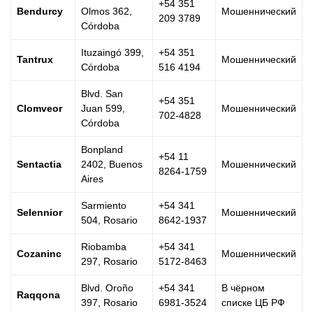
+54 351
Bendurcy
Olmos 362,
Мошеннический
209 3789
Córdoba
Ituzaingó 399,
+54 351
Tantrux
Мошеннический
Córdoba
516 4194
Blvd. San
+54 351
Clomveor
Juan 599,
Мошеннический
702-4828
Córdoba
Bonpland
+54 11
Sentactia
2402, Buenos
Мошеннический
8264-1759
Aires
Sarmiento
+54 341
Selennior
Мошеннический
504, Rosario
8642-1937
Riobamba
+54 341
Cozaninc
Мошеннический
297, Rosario
5172-8463
Blvd. Oroño
+54 341
В чёрном
Raqqona
397, Rosario
6981-3524
списке ЦБ РФ