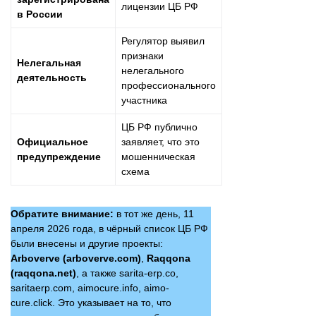
лицензии ЦБ РФ
в России
Регулятор выявил
признаки
Нелегальная
нелегального
деятельность
профессионального
участника
ЦБ РФ публично
Официальное
заявляет, что это
предупреждение
мошенническая
схема
Обратите внимание:
в тот же день, 11
апреля 2026 года, в чёрный список ЦБ РФ
были внесены и другие проекты:
Arboverve (arboverve.com)
,
Raqqona
(raqqona.net)
, а также sarita-erp.co,
saritaerp.com, aimocure.info, aimo-
cure.click. Это указывает на то, что