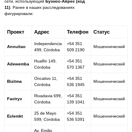
сети, использующий
Буэнос-Айрес (код
11)
. Ранее в наших расследованиях
фигурировали:
Проект
Адрес
Телефон
Статус
Independencia
+54 351
Annuitao
Мошеннический
499, Córdoba
509 2190
Hualfin 149,
+54 351
Adewemba
Мошеннический
Córdoba
570 1367
Oncativo 11,
+54 351
Bizitma
Мошеннический
Córdoba
536 1945
Rivadavia 699,
+54 351
Factryx
Мошеннический
Córdoba
139 1041
25 de Mayo
+54 351
Eclemkt
Мошеннический
599, Córdoba
536 5391
Av. Emilio