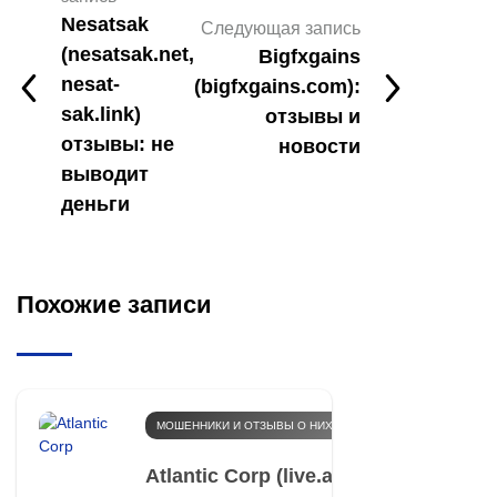
Nesatsak
Следующая запись
(nesatsak.net,
Bigfxgains
nesat-
(bigfxgains.com):
sak.link)
отзывы и
отзывы: не
новости
выводит
деньги
Похожие записи
МОШЕННИКИ И ОТЗЫВЫ О НИХ
Atlantic Corp (live.atlant.ink, atlant