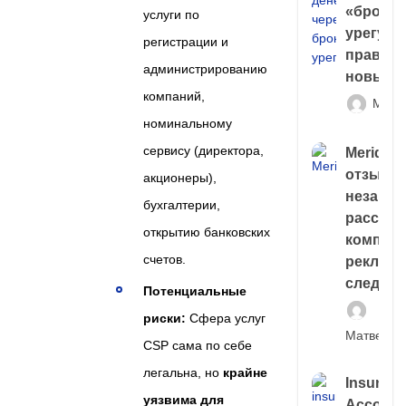
«брокер
услуги по
урегули
регистрации и
правда 
администрированию
новый 
компаний,
Матв
номинальному
сервису (директора,
Meridiee
отзывы
акционеры),
незави
бухгалтерии,
расслед
открытию банковских
компани
счетов.
рекламн
следа
Потенциальные
риски:
Сфера услуг
Матвей И
CSP сама по себе
легальна, но
крайне
Insuran
уязвима для
Account