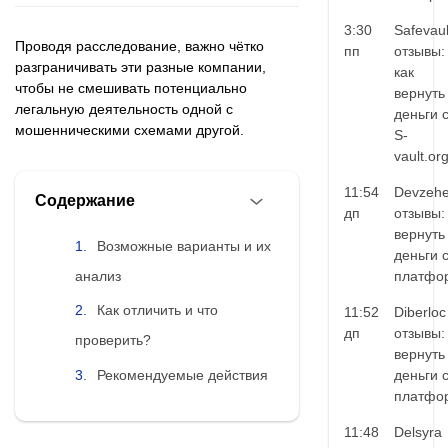
3:30
Safevaul
Проводя расследование, важно чётко
пп
отзывы:
разграничивать эти разные компании,
как
чтобы не смешивать потенциально
вернуть
легальную деятельность одной с
деньги 
мошенническими схемами другой.
S-
vault.or
11:54
Devzehe
Содержание
дп
отзывы:
вернуть
Возможные варианты и их
деньги 
анализ
платфо
Как отличить и что
11:52
Diberloc
дп
отзывы:
проверить?
вернуть
Рекомендуемые действия
деньги 
платфо
11:48
Delsyra