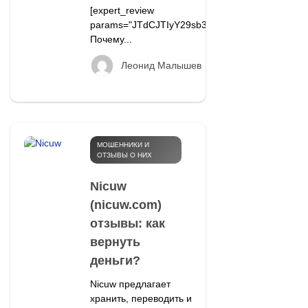
[expert_review
params="JTdCJTIyY29sb3IlMjIlM0ElMjJib
Почему...
96
Леонид Малышев
МОШЕННИКИ И
ОТЗЫВЫ О НИХ
Nicuw
(nicuw.com)
отзывы: как
вернуть
деньги?
Nicuw предлагает
хранить, переводить и