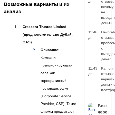
дп
отзывы:
Возможные варианты и их
почему
анализ
не
выводят
деньги
Crescent Trustee Limited
11:46
Devorab
(предположительно Дубай,
дп
отзывы:
ОАЭ)
пробле
с
Описание:
выводо
Компания,
денег
позиционирующая
11:43
Kanfoni
себя как
дп
отзывы:
вернуть
корпоративный
деньги 
поставщик услуг
платфо
(Corporate Service
Provider, CSP). Такие
Возврат
фирмы предлагают
через