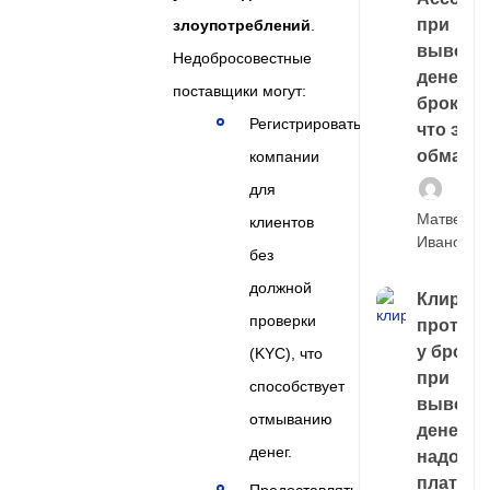
при
злоупотреблений
.
выводе
Недобросовестные
денег у
поставщики могут:
брокера
Регистрировать
что это,
обман?
компании
для
Матвей
клиентов
Иванов
без
должной
Клирин
проверки
протек
у броке
(KYC), что
при
способствует
выводе
отмыванию
денег,
денег.
надо
платить
Предоставлять