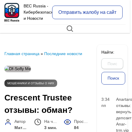
BEC Russia -
Отправить жалобу на сайт
Кибербезопасность
и Новости
Найти:
Главная страница
»
Последние новости
МОШЕННИКИ И ОТЗЫВЫ О НИХ
Crescent Trustee
3:34
Anartar
пп
отзывы:
отзывы: обман?
вернуть
депозит
Автор
На чтение
Просмотров
Anar-
Матвей Иванов
3 мин.
84
trm.vip