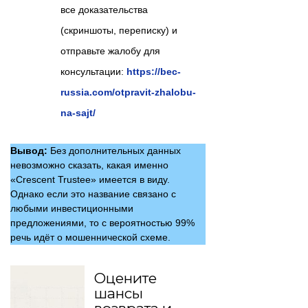
все доказательства
(скриншоты, переписку) и
отправьте жалобу для
консультации:
https://bec-
russia.com/otpravit-zhalobu-
na-sajt/
Вывод:
Без дополнительных данных
невозможно сказать, какая именно
«Crescent Trustee» имеется в виду.
Однако если это название связано с
любыми инвестиционными
предложениями, то с вероятностью 99%
речь идёт о мошеннической схеме.
Оцените
шансы