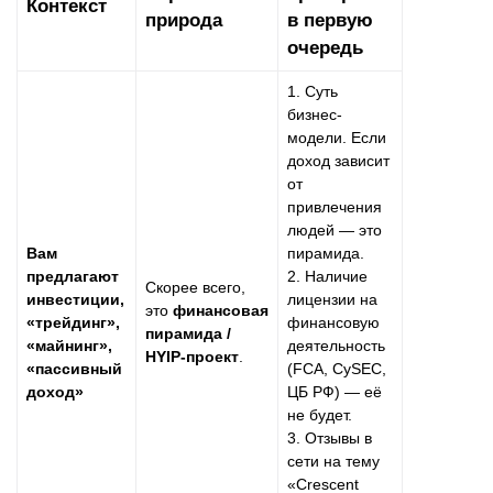
Контекст
природа
в первую
очередь
1. Суть
бизнес-
модели. Если
доход зависит
от
привлечения
людей — это
Вам
пирамида.
предлагают
2. Наличие
Скорее всего,
инвестиции,
лицензии на
это
финансовая
«трейдинг»,
финансовую
пирамида /
«майнинг»,
деятельность
HYIP-проект
.
«пассивный
(FCA, CySEC,
доход»
ЦБ РФ) — её
не будет.
3. Отзывы в
сети на тему
«Crescent