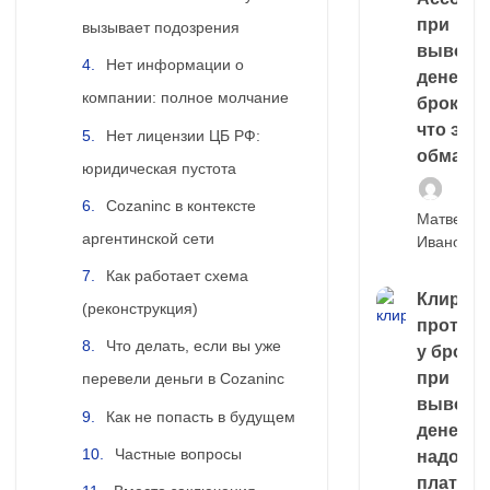
при
вызывает подозрения
выводе
Нет информации о
денег у
компании: полное молчание
брокера
что это,
Нет лицензии ЦБ РФ:
обман?
юридическая пустота
Cozaninc в контексте
Матвей
аргентинской сети
Иванов
Как работает схема
Клирин
(реконструкция)
протек
Что делать, если вы уже
у броке
при
перевели деньги в Cozaninc
выводе
Как не попасть в будущем
денег,
Частные вопросы
надо
платить