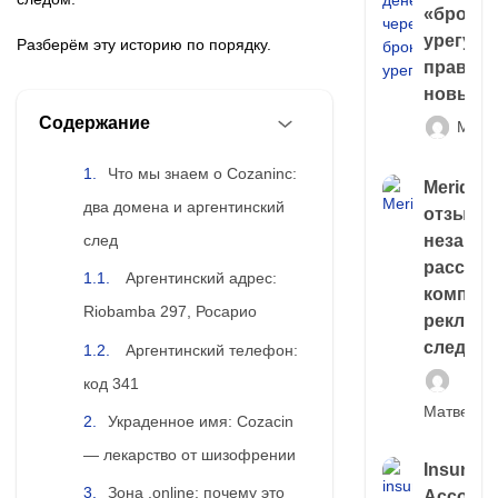
«брокер
урегули
Разберём эту историю по порядку.
правда 
новый 
Содержание
Матв
Что мы знаем о Cozaninc:
Meridiee
два домена и аргентинский
отзывы
след
незави
расслед
Аргентинский адрес:
компани
Riobamba 297, Росарио
рекламн
следа
Аргентинский телефон:
код 341
Матвей И
Украденное имя: Cozacin
— лекарство от шизофрении
Insuran
Зона .online: почему это
Account