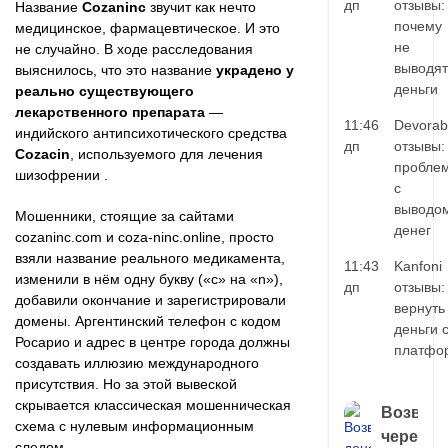
дп
отзывы:
Название
Cozaninc
звучит как нечто
почему
медицинское, фармацевтическое. И это
не
не случайно. В ходе расследования
выводят
выяснилось, что это название
украдено у
деньги
реально существующего
лекарственного препарата
—
11:46
Devorab
индийского антипсихотического средства
дп
отзывы:
Cozacin
, используемого для лечения
пробле
шизофрении .
с
выводо
Мошенники, стоящие за сайтами
денег
cozaninc.com и coza-ninc.online, просто
взяли название реального медикамента,
11:43
Kanfoni
изменили в нём одну букву («с» на «n»),
дп
отзывы:
добавили окончание и зарегистрировали
вернуть
домены. Аргентинский телефон с кодом
деньги 
Росарио и адрес в центре города должны
платфо
создавать иллюзию международного
присутствия. Но за этой вывеской
скрывается классическая мошенническая
Возврат
схема с нулевым информационным
через
следом.