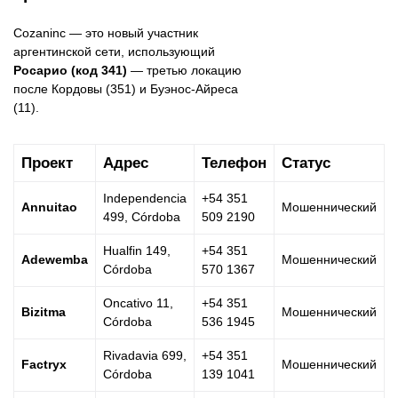
Cozaninc — это новый участник
аргентинской сети, использующий
Росарио (код 341)
— третью локацию
после Кордовы (351) и Буэнос-Айреса
(11).
Проект
Адрес
Телефон
Статус
Independencia
+54 351
Annuitao
Мошеннический
499, Córdoba
509 2190
Hualfin 149,
+54 351
Adewemba
Мошеннический
Córdoba
570 1367
Oncativo 11,
+54 351
Bizitma
Мошеннический
Córdoba
536 1945
Rivadavia 699,
+54 351
Factryx
Мошеннический
Córdoba
139 1041