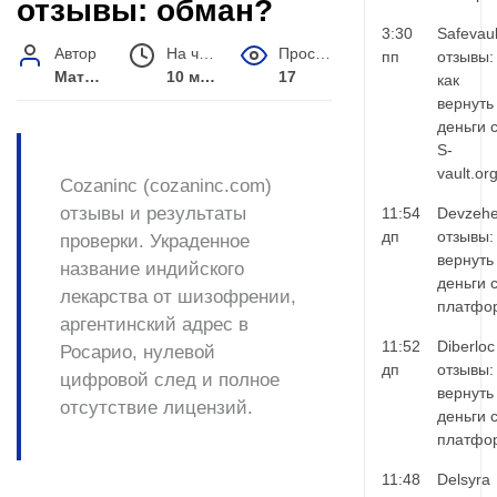
отзывы: обман?
3:30
Safevaul
Автор
На чтение
Просмотров
пп
отзывы:
Матвей Иванов
10 мин.
17
как
вернуть
деньги 
S-
vault.or
Cozaninc (cozaninc.com)
отзывы и результаты
11:54
Devzehe
дп
отзывы:
проверки. Украденное
вернуть
название индийского
деньги 
лекарства от шизофрении,
платфо
аргентинский адрес в
11:52
Diberloc
Росарио, нулевой
дп
отзывы:
цифровой след и полное
вернуть
отсутствие лицензий.
деньги 
платфо
11:48
Delsyra