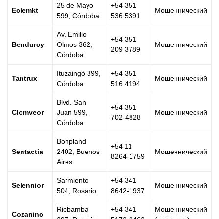
25 de Mayo
+54 351
Eclemkt
Мошеннический
599, Córdoba
536 5391
Av. Emilio
+54 351
Bendurcy
Olmos 362,
Мошеннический
209 3789
Córdoba
Ituzaingó 399,
+54 351
Tantrux
Мошеннический
Córdoba
516 4194
Blvd. San
+54 351
Clomveor
Juan 599,
Мошеннический
702-4828
Córdoba
Bonpland
+54 11
Sentactia
2402, Buenos
Мошеннический
8264-1759
Aires
Sarmiento
+54 341
Selennior
Мошеннический
504, Rosario
8642-1937
Riobamba
+54 341
Мошеннический
Cozaninc