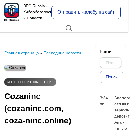
BEC Russia -
Отправить жалобу на сайт
Кибербезопасность
и Новости
Найти:
Главная страница
»
Последние новости
МОШЕННИКИ И ОТЗЫВЫ О НИХ
Cozaninc
3:34
Anartar
пп
отзывы:
(cozaninc.com,
вернуть
депозит
coza-ninc.online)
Anar-
trm.vip