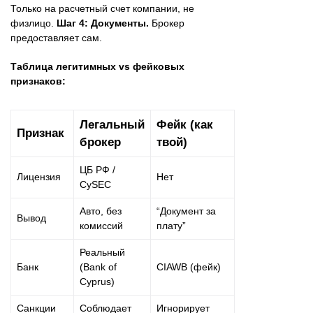
Только на расчетный счет компании, не
физлицо.
Шаг 4: Документы.
Брокер
предоставляет сам.
Таблица легитимных vs фейковых
признаков:
Легальный
Фейк (как
Признак
брокер
твой)
ЦБ РФ /
Лицензия
Нет
CySEC
Авто, без
“Документ за
Вывод
комиссий
плату”
Реальный
Банк
(Bank of
CIAWB (фейк)
Cyprus)
Санкции
Соблюдает
Игнорирует