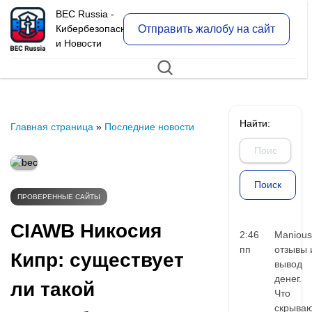
BEC Russia -
Отправить жалобу на сайт
Кибербезопасность
и Новости
Найти:
Главная страница
»
Последние новости
ПРОВЕРЕННЫЕ САЙТЫ
CIAWB Никосия
2:46
Manious
пп
отзывы 
Кипр: существует
вывод
денег.
ли такой
Что
скрыва