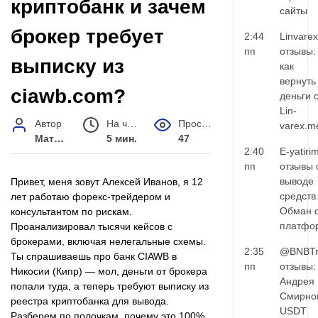
криптобанк и зачем
сайты
брокер требует
2:44
Linvarex
пп
отзывы:
выписку из
как
вернуть
ciawb.com?
деньги 
Lin-
Автор
На чтение
Просмотров
varex.m
Матвей Иванов
5 мин.
47
2:40
E-yatiri
пп
отзывы 
выводе
Привет, меня зовут Алексей Иванов, я 12
средств
лет работаю форекс-трейдером и
Обман 
консультантом по рискам.
платфо
Проанализировал тысячи кейсов с
брокерами, включая нелегальные схемы.
2:35
@BNBTr
Ты спрашиваешь про банк CIAWB в
пп
отзывы:
Никосии (Кипр) — мол, деньги от брокера
Андрея
попали туда, а теперь требуют выписку из
Смирно
реестра криптобанка для вывода.
USDT
Разберем по полочкам, почему это 100%