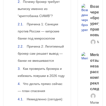
Почему брокер требует
Возврат
выписку именно из
через
“криптобанка CIAWB”?
«брокер
урегули
Причина 1: Санкции
правда 
против России — кипрские
новый 
банки под микроскопом
Матв
Причина 2: Легитимный
брокер сам решает вывод —
Meridiee
отзывы
банки не вмешиваются
незави
Как проверить брокера и
расслед
избежать ловушки в 2026 году
компани
рекламн
Что делать прямо сейчас
следа
— план спасения
Немедленно (сегодня):
Матвей И