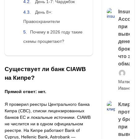
День 1-7: Чарджбэк
Insuran
День 8+:
Account
Правоохранители
при
Почему в 2026 году такие
выводе
денег у
схемы процветают?
брокера
что это,
обман?
Существует ли банк CIAWB
на Кипре?
Матвей
Иванов
Прямой ответ: нет.
Клирин
Я проверил реестры Центрального банка
Кипра (CBC), списки лицензированных
протек
банков ЕС и локальные источники. CIAWB
у броке
не числится ни в одном официальном
при
реестре. На Кипре работают Bank of
выводе
Cyprus, Hellenic Bank, Astrobank —