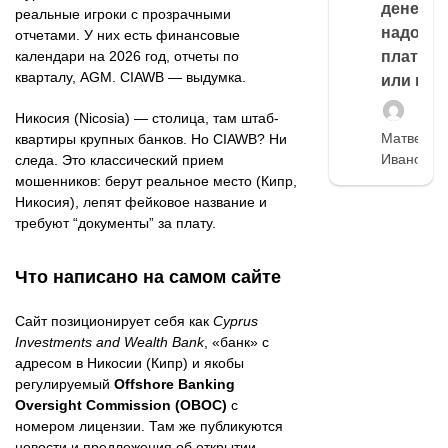
денег,
реальные игроки с прозрачными
надо
отчетами. У них есть финансовые
платить
календари на 2026 год, отчеты по
кварталу, AGM. CIAWB — выдумка.
или нет
Никосия (Nicosia) — столица, там штаб-
Матвей
квартиры крупных банков. Но CIAWB? Ни
Иванов
следа. Это классический прием
мошенников: берут реальное место (Кипр,
Никосия), лепят фейковое название и
требуют “документы” за плату.
Что написано на самом сайте
Сайт позиционирует себя как
Cyprus
Investments and Wealth Bank
, «банк» с
адресом в Никосии (Кипр) и якобы
регулируемый
Offshore Banking
Oversight Commission (OBOC)
с
номером лицензии. Там же публикуются
новости и предложения об открытии