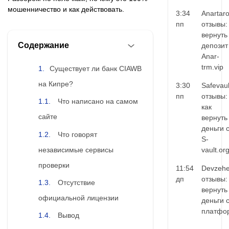
мошенничество и как действовать.
3:34
Anartar
пп
отзывы:
вернуть
Содержание
депозит
Anar-
trm.vip
Существует ли банк CIAWB
на Кипре?
3:30
Safevaul
пп
отзывы:
Что написано на самом
как
сайте
вернуть
деньги 
Что говорят
S-
независимые сервисы
vault.or
проверки
11:54
Devzehe
дп
отзывы:
Отсутствие
вернуть
официальной лицензии
деньги 
платфо
Вывод