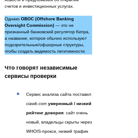
счетов и инвестиционных услугах.
Однако
OBOC (Offshore Banking
Oversight Commission)
— это не
признанный банковский регулятор Кипра,
а название, которое обычно используют
подозрительные/офшорные структуры,
чтобы создать видимость легитимности.
Что говорят независимые
сервисы проверки
Сервис анализа сайта поставил
ciawb.com
умеренный / низкий
рейтинг доверия
: сайт очень
новый, владельцы скрыты через
WHOIS-прокси, низкий трафик