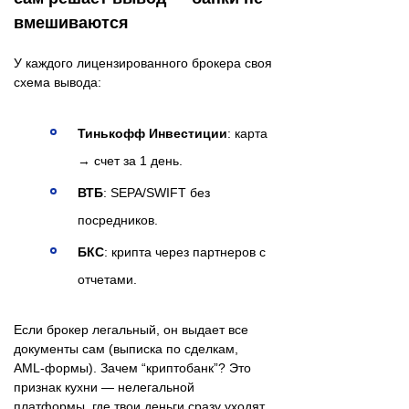
вмешиваются
У каждого лицензированного брокера своя
схема вывода:
Тинькофф Инвестиции
: карта
→ счет за 1 день.
ВТБ
: SEPA/SWIFT без
посредников.
БКС
: крипта через партнеров с
отчетами.
Если брокер легальный, он выдает все
документы сам (выписка по сделкам,
AML-формы). Зачем “криптобанк”? Это
признак кухни — нелегальной
платформы, где твои деньги сразу уходят