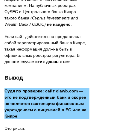
компаниям. На публичных реестрах
CySEC и Центрального банка Кипра
такого банка
(Cyprus Investments and
Wealth Bank / OBOC)
не найдено
.
Если сайт действительно представлял
собой зарегистрированный банк в Кипре,
такая информация должна быть в
официальных реестрах регулятора. В
данном случае
этих данных нет
.
Вывод
Судя по проверке: сайт ciawb.com —
это не подтвержденный банк и скорее
не является настоящим финансовым
учреждением с лицензией в ЕС или на
Кипре.
Это риски: