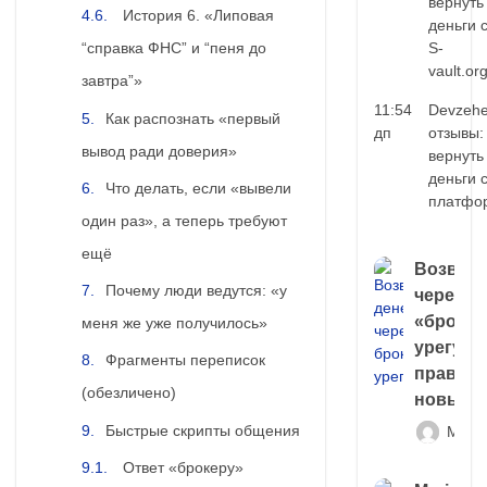
вернуть
История 6. «Липовая
деньги 
S-
“справка ФНС” и “пеня до
vault.or
завтра”»
11:54
Devzehe
Как распознать «первый
дп
отзывы:
вывод ради доверия»
вернуть
деньги 
Что делать, если «вывели
платфо
один раз», а теперь требуют
ещё
Возврат
Почему люди ведутся: «у
через
«брокер
меня же уже получилось»
урегули
Фрагменты переписок
правда 
(обезличено)
новый 
Быстрые скрипты общения
Матв
Ответ «брокеру»