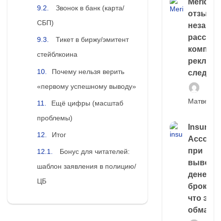
Meridiee
Звонок в банк (карта/
отзывы
СБП)
незави
расслед
Тикет в биржу/эмитент
компани
стейблкоина
рекламн
Почему нельзя верить
следа
«первому успешному выводу»
Матвей И
Ещё цифры (масштаб
проблемы)
Insuran
Итог
Account
при
Бонус для читателей:
выводе
шаблон заявления в полицию/
денег у
ЦБ
брокера
что это,
обман?