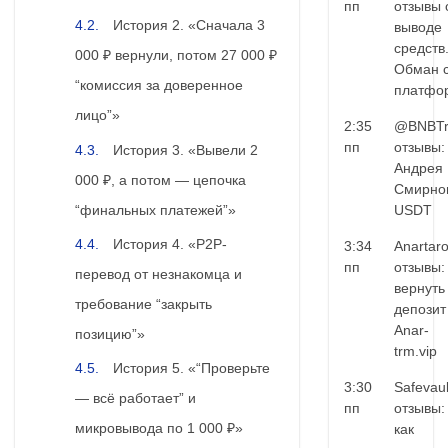
пп
отзывы 
История 2. «Сначала 3
выводе
средств
000 ₽ вернули, потом 27 000 ₽
Обман 
“комиссия за доверенное
платфо
лицо”»
2:35
@BNBTr
пп
отзывы:
История 3. «Вывели 2
Андрея
000 ₽, а потом — цепочка
Смирно
“финальных платежей”»
USDT
История 4. «P2P-
3:34
Anartar
пп
отзывы:
перевод от незнакомца и
вернуть
требование “закрыть
депозит
Anar-
позицию”»
trm.vip
История 5. «“Проверьте
3:30
Safevaul
— всё работает” и
пп
отзывы:
микровывода по 1 000 ₽»
как