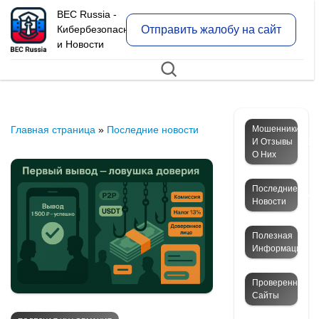
BEC Russia -
Отправить жалобу на сайт
Кибербезопасность
и Новости
Главная страница
»
Последние новости
Мошенники
И Отзывы
12
О Них
Последние
50
Новости
Полезная
4
Информация
Проверенные
Сайты