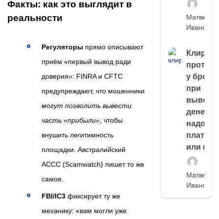
Факты: как это выглядит в
реальности
Матвей
Иванов
Регуляторы
прямо описывают
Клирин
приём «первый вывод ради
протек
у броке
доверия»: FINRA и CFTC
при
предупреждают, что мошенники
выводе
могут позволить вывести
денег,
часть «прибыли»
, чтобы
надо
платить
внушить легитимность
или нет
площадки. Австралийский
ACCC (Scamwatch) пишет то же
Матвей
самое.
Иванов
FBI/IC3
фиксирует ту же
механику: «вам могли уже