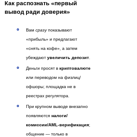
Как распознать «первый
вывод ради доверия»
Вам
сразу
показывают
«прибыль» и предлагают
«снять на кофе», а затем
убеждают
увеличить депозит
.
Деньги просят в
криптовалюте
или переводом на физлиц/
офшоры; площадка не в
реестрах регулятора.
При крупном выводе внезапно
появляются
налоги/
комиссии/AML-верификация
;
общение — только в