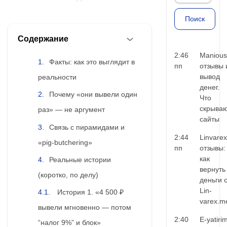
Содержание
2:46
Manious
Факты: как это выглядит в
пп
отзывы 
вывод
реальности
денег.
Почему «они вывели один
Что
скрыва
раз» — не аргумент
сайты
Связь с пирамидами и
2:44
Linvarex
«pig-butchering»
пп
отзывы:
как
Реальные истории
вернуть
(коротко, по делу)
деньги 
Lin-
История 1. «4 500 ₽
varex.m
вывели мгновенно — потом
2:40
E-yatiri
“налог 9%” и блок»