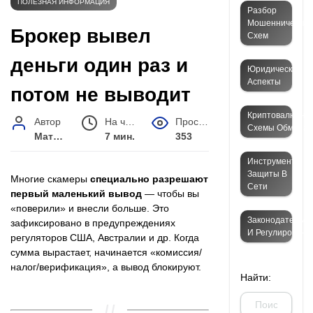
ПОЛЕЗНАЯ ИНФОРМАЦИЯ
Разбор
Мошеннических
Брокер вывел
Схем
деньги один раз и
Юридические
Аспекты
потом не выводит
Криптовалютны
Автор
На чтение
Просмотров
Схемы Обмана
Матвей Иванов
7 мин.
353
Инструменты
Защиты В
Многие скамеры
специально разрешают
Сети
первый маленький вывод
— чтобы вы
«поверили» и внесли больше. Это
Законодательст
зафиксировано в предупреждениях
И Регулировани
регуляторов США, Австралии и др. Когда
сумма вырастает, начинается «комиссия/
налог/верификация», а вывод блокируют.
Найти: