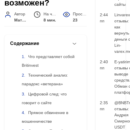
возможен?
сайты
Автор
На чтение
Просмотров
2:44
Linvarex
Матвей Иванов
8 мин.
23
пп
отзывы:
как
вернуть
деньги 
Содержание
Lin-
varex.m
Что представляет собой
2:40
E-yatiri
Britinvest
пп
отзывы 
выводе
Технический анализ:
средств
парадокс «ветерана»
Обман 
платфо
Цифровой след: что
говорит о сайте
2:35
@BNBTr
пп
отзывы:
Прямое обвинение в
Андрея
Смирно
мошенничестве
USDT