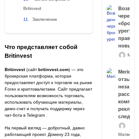
Возврат
Britinvest
через
Заключение
«брокер
урегули
правда 
новый 
Что представляет собой
Britinvest
Матв
Britinvest
(сайт
britinvest.com
) — это
Meridiee
брокерская платформа, которая
отзывы
предоставляет доступ к торговле на рынке
незави
Forex и криптовалютами. Сайт предлагает
расслед
пользователям возможность торговать,
компани
использовать обучающие материалы,
демо-счет и получать поддержку через
рекламн
чат-бота в Telegram .
следа
На первый взгляд — добротный, давно
работающий проект. Домену 23 года,
Матвей И