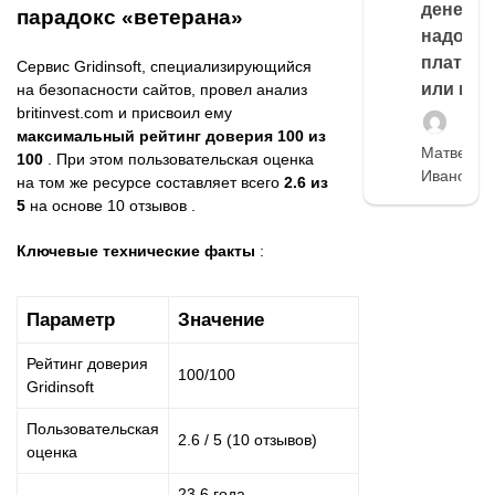
денег,
парадокс «ветерана»
надо
платить
Сервис Gridinsoft, специализирующийся
или нет
на безопасности сайтов, провел анализ
britinvest.com и присвоил ему
максимальный рейтинг доверия 100 из
Матвей
100
. При этом пользовательская оценка
Иванов
на том же ресурсе составляет всего
2.6 из
5
на основе 10 отзывов .
Ключевые технические факты
:
Параметр
Значение
Рейтинг доверия
100/100
Gridinsoft
Пользовательская
2.6 / 5 (10 отзывов)
оценка
23.6 года