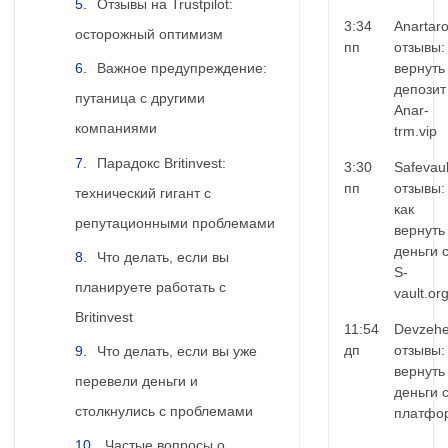
Отзывы на Trustpilot:
3:34
Anartar
осторожный оптимизм
пп
отзывы:
вернуть
Важное предупреждение:
депозит
путаница с другими
Anar-
компаниями
trm.vip
Парадокс Britinvest:
3:30
Safevaul
пп
отзывы:
технический гигант с
как
репутационными проблемами
вернуть
деньги 
Что делать, если вы
S-
планируете работать с
vault.or
Britinvest
11:54
Devzehe
дп
отзывы:
Что делать, если вы уже
вернуть
перевели деньги и
деньги 
столкнулись с проблемами
платфо
Частые вопросы о