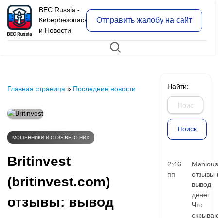
BEC Russia -
Отправить жалобу на сайт
Кибербезопасность
и Новости
Найти:
Главная страница
»
Последние новости
МОШЕННИКИ И ОТЗЫВЫ О НИХ
Britinvest
2:46
Manious
пп
отзывы 
(britinvest.com)
вывод
денег.
отзывы: вывод
Что
скрыва