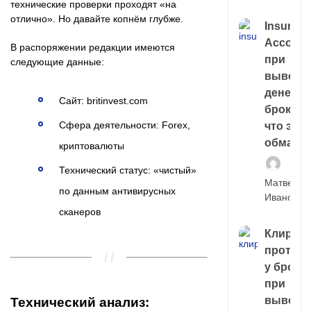
технические проверки проходят «на
отлично». Но давайте копнём глубже.
Insuran
Account
В распоряжении редакции имеются
при
следующие данные:
выводе
денег у
Сайт: britinvest.com
брокера
Сфера деятельности: Forex,
что это,
обман?
криптовалюты
Технический статус: «чистый»
Матвей
по данным антивирусных
Иванов
сканеров
Клирин
протек
у броке
при
выводе
Технический анализ: