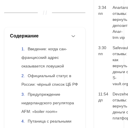
3:34
Anartar
пп
отзывы:
вернуть
депозит
Anar-
Содержание
trm.vip
3:30
Safevaul
Введение: когда сан-
пп
отзывы:
францисский адрес
как
вернуть
оказывается ловушкой
деньги 
Официальный статус в
S-
vault.or
России: чёрный список ЦБ РФ
11:54
Devzehe
Предупреждение
дп
отзывы:
нидерландского регулятора
вернуть
AFM: «boiler room»
деньги 
платфо
Путаница с реальными