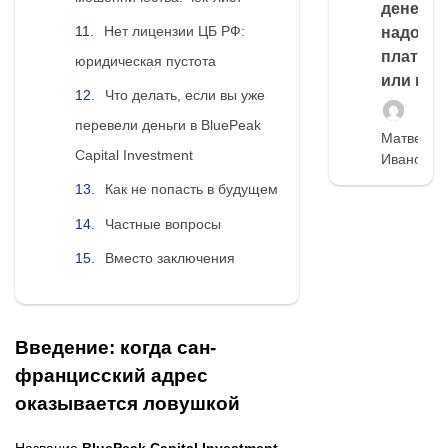
денег,
Нет лицензии ЦБ РФ:
надо
платить
юридическая пустота
или нет
Что делать, если вы уже
перевели деньги в BluePeak
Матвей
Capital Investment
Иванов
Как не попасть в будущем
Частные вопросы
Вместо заключения
Введение: когда сан-
францисский адрес
оказывается ловушкой
Название
BluePeak Capital Investment