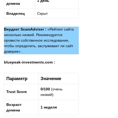
1 день
домена
Владелец
Скрыт
Вердикт ScamAdviser :
«Рейтинг сайта
несколько низкий. Рекомендуется
провести собственное исследование,
чтобы определить, заслуживает ли сайт
доверия» .
bluepeak-investments.com :
Параметр
Значение
0/100
(очень
Trust Score
низкий)
Возраст
1 неделя
домена