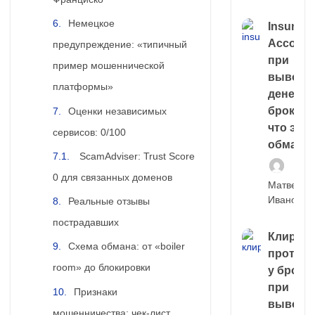
Немецкое
Insuran
Account
предупреждение: «типичный
при
пример мошеннической
выводе
платформы»
денег у
брокера
Оценки независимых
что это,
сервисов: 0/100
обман?
ScamAdviser: Trust Score
0 для связанных доменов
Матвей
Иванов
Реальные отзывы
пострадавших
Клирин
Схема обмана: от «boiler
протек
room» до блокировки
у броке
при
Признаки
выводе
мошенничества: чек-лист