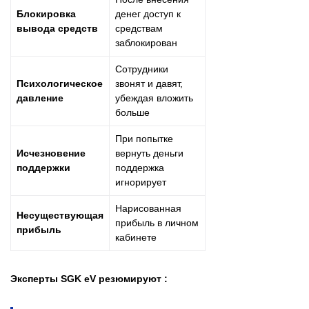
Блокировка
денег доступ к
вывода средств
средствам
заблокирован
Сотрудники
Психологическое
звонят и давят,
давление
убеждая вложить
больше
При попытке
Исчезновение
вернуть деньги
поддержки
поддержка
игнорирует
Нарисованная
Несуществующая
прибыль в личном
прибыль
кабинете
Эксперты SGK eV резюмируют :