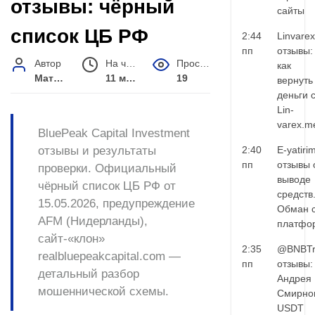
отзывы: чёрный
сайты
список ЦБ РФ
2:44
Linvarex
пп
отзывы:
Автор
На чтение
Просмотров
как
Матвей Иванов
11 мин.
19
вернуть
деньги 
Lin-
varex.m
BluePeak Capital Investment
отзывы и результаты
2:40
E-yatiri
пп
отзывы 
проверки. Официальный
выводе
чёрный список ЦБ РФ от
средств
15.05.2026, предупреждение
Обман 
AFM (Нидерланды),
платфо
сайт-«клон»
2:35
@BNBTr
realbluepeakcapital.com —
пп
отзывы:
детальный разбор
Андрея
мошеннической схемы.
Смирно
USDT