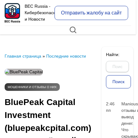
BEC Russia -
Отправить жалобу на сайт
Кибербезопасность
и Новости
Найти:
Главная страница
»
Последние новости
МОШЕННИКИ И ОТЗЫВЫ О НИХ
BluePeak Capital
2:46
Manious
пп
отзывы 
Investment
вывод
денег.
(bluepeakcpital.com)
Что
скрыва