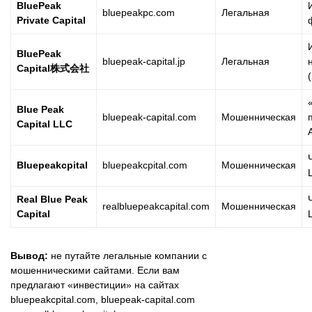
BluePeak
bluepeakpc.com
Легальная
Private Capital
BluePeak
bluepeak-capital.jp
Легальная
Capital株式会社
Blue Peak
bluepeak-capital.com
Мошенническая
Capital LLC
Bluepeakcpital
bluepeakcpital.com
Мошенническая
Real Blue Peak
realbluepeakcapital.com
Мошенническая
Capital
Вывод:
не путайте легальные компании с
мошенническими сайтами. Если вам
предлагают «инвестиции» на сайтах
bluepeakcpital.com, bluepeak-capital.com