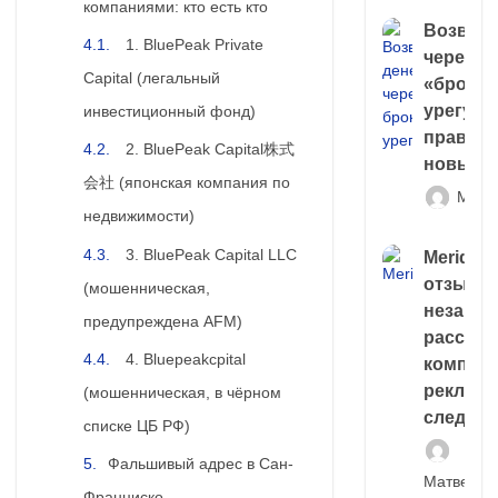
компаниями: кто есть кто
Возврат
1. BluePeak Private
через
Capital (легальный
«брокер
урегули
инвестиционный фонд)
правда 
2. BluePeak Capital株式
новый 
会社 (японская компания по
Матв
недвижимости)
3. BluePeak Capital LLC
Meridiee
отзывы
(мошенническая,
незави
предупреждена AFM)
расслед
4. Bluepeakcpital
компани
рекламн
(мошенническая, в чёрном
следа
списке ЦБ РФ)
Фальшивый адрес в Сан-
Матвей И
Франциско