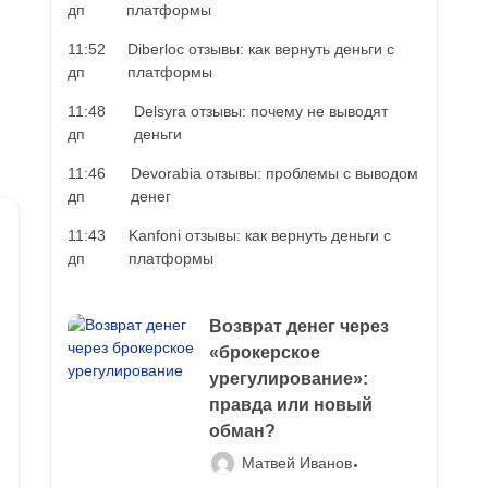
дп
платформы
11:52
Diberloc отзывы: как вернуть деньги с
дп
платформы
11:48
Delsyra отзывы: почему не выводят
дп
деньги
11:46
Devorabia отзывы: проблемы с выводом
дп
денег
11:43
Kanfoni отзывы: как вернуть деньги с
дп
платформы
Возврат денег через
«брокерское
урегулирование»:
правда или новый
обман?
Матвей Иванов