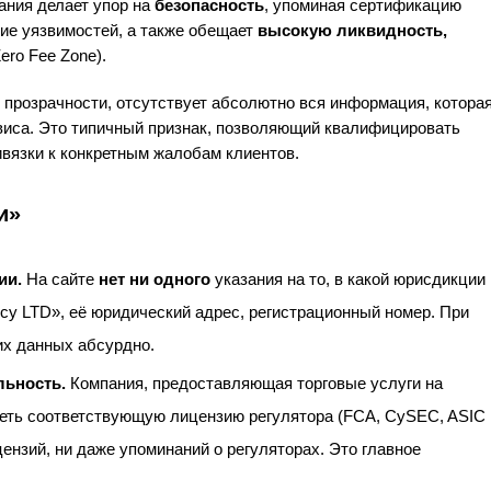
пания делает упор на
безопасность
, упоминая сертификацию
ние уязвимостей, а также обещает
высокую ликвидность,
ero Fee Zone).
прозрачности, отсутствует абсолютно вся информация, котора
виса. Это типичный признак, позволяющий квалифицировать
ивязки к конкретным жалобам клиентов.
и»
ии.
На сайте
нет ни одного
указания на то, в какой юрисдикции
ncy LTD», её юридический адрес, регистрационный номер. При
их данных абсурдно.
льность.
Компания, предоставляющая торговые услуги на
еть соответствующую лицензию регулятора (FCA, CySEC, ASIC 
ицензий, ни даже упоминаний о регуляторах. Это главное