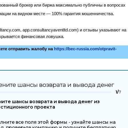
ованный брокер или биржа максимально публичны в вопросах
рмации на видном месте — 100% гарантия мошенничества.
tancy.com, app.consultancyaventltd.com) и отзывы указывают на
скрывается финансовая ловушка.
ете отправить жалобу на
https://bec-russia.com/otpravit-
ените шансы возврата и вывода денег
1/
7
ите шансы возврата и вывода денег из
естиционного проекта
лните все поля этой формы - узнайте шансы на
д, проверьте компанию и получите бесплатную