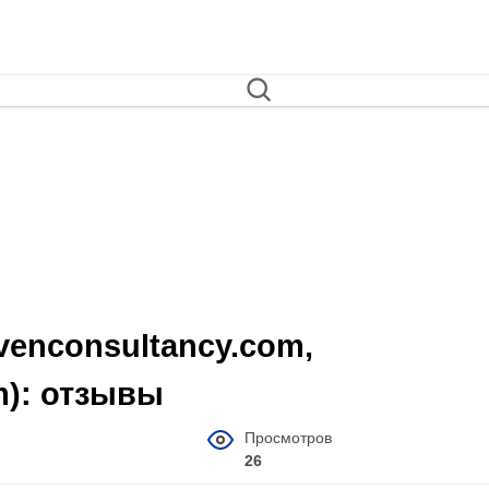
venconsultancy.com,
m): отзывы
Просмотров
26