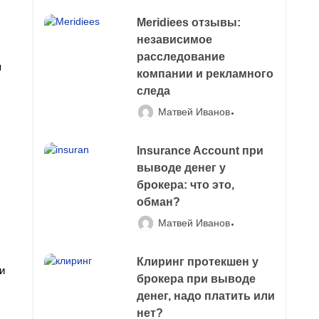
Meridiees отзывы:
независимое
расследование
я
компании и рекламного
следа
Матвей Иванов
Insurance Account при
выводе денег у
брокера: что это,
обман?
Матвей Иванов
Клиринг протекшен у
и
брокера при выводе
денег, надо платить или
нет?