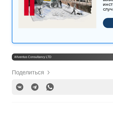
инст
случ
#Aventus Consultancy LTD
Поделиться