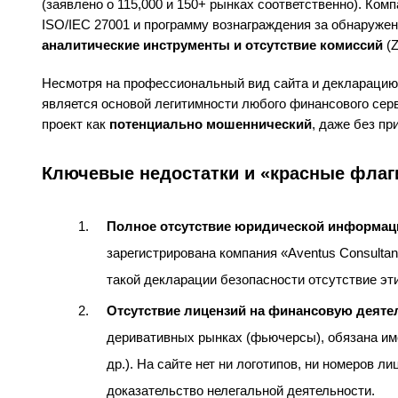
(заявлено о 115,000 и 150+ рынках соответственно). Ком
ISO/IEC 27001 и программу вознаграждения за обнаруже
аналитические инструменты и отсутствие комиссий
(Z
Несмотря на профессиональный вид сайта и декларацию 
является основой легитимности любого финансового сер
проект как
потенциально мошеннический
, даже без пр
Ключевые недостатки и «красные флаг
Полное отсутствие юридической информац
зарегистрирована компания «Aventus Consulta
такой декларации безопасности отсутствие эт
Отсутствие лицензий на финансовую деяте
деривативных рынках (фьючерсы), обязана им
др.). На сайте нет ни логотипов, ни номеров л
доказательство нелегальной деятельности.