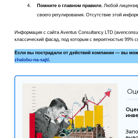
Помните о главном правиле.
Любой лицензир
своего регулирования. Отсутствие этой инфо
Информация с сайта Aventus Consultancy LTD (avenconsul
классический фасад, под которым с вероятностью 99% 
Если вы пострадали от действий компании — вы мож
zhalobu-na-sajt/
.
Оц
Оцен
инв
Запо
выво