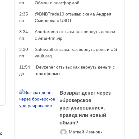
пп
Обман с платформой
2:35
@BNBTrade19 отзывы: схема Андрея
пп
Смирнова с USDT
3:34
Anartaroma отзывы: как вернуть депозит
пп
с Anar-trm.vip
3:30
Safevault отзывы: как вернуть деньги с S-
пп
vault.org
11:54
Devzeher отзывы: как вернуть деньги с
дп
платформы
Возврат денег через
«брокерское
урегулирование»:
правда или новый
обман?
Матвей Иванов
х