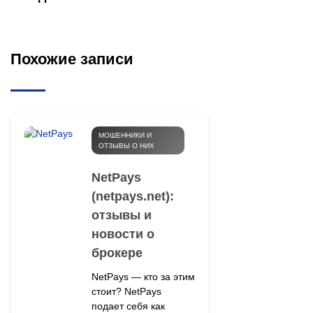
Похожие записи
МОШЕННИКИ И
ОТЗЫВЫ О НИХ
NetPays
(netpays.net):
отзывы и
новости о
брокере
NetPays — кто за этим
стоит? NetPays
подает себя как