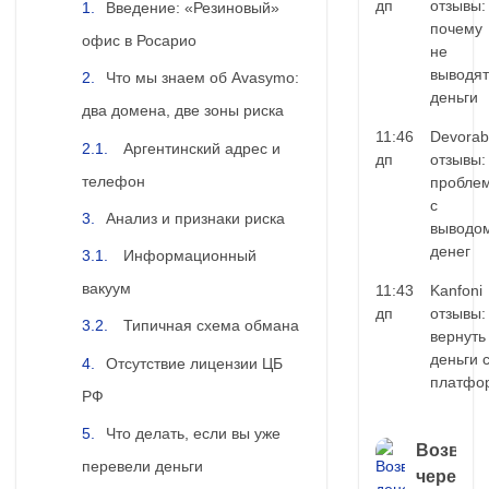
дп
отзывы:
Введение: «Резиновый»
почему
офис в Росарио
не
выводят
Что мы знаем об Avasymo:
деньги
два домена, две зоны риска
11:46
Devorab
Аргентинский адрес и
дп
отзывы:
телефон
пробле
с
Анализ и признаки риска
выводо
денег
Информационный
вакуум
11:43
Kanfoni
дп
отзывы:
Типичная схема обмана
вернуть
деньги 
Отсутствие лицензии ЦБ
платфо
РФ
Что делать, если вы уже
Возврат
перевели деньги
через