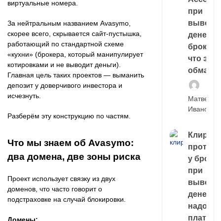
виртуальные номера.
при
выводе
За нейтральным названием Avasymo,
скорее всего, скрывается сайт-пустышка,
денег у
работающий по стандартной схеме
брокера
«кухни» (брокера, который манипулирует
что это,
котировками и не выводит деньги).
обман?
Главная цель таких проектов — выманить
депозит у доверчивого инвестора и
исчезнуть.
Матвей
Иванов
Разберём эту конструкцию по частям.
Клирин
Что мы знаем об Avasymo:
протек
два домена, две зоны риска
у броке
при
Проект использует связку из двух
выводе
доменов, что часто говорит о
денег,
подстраховке на случай блокировки.
надо
платить
Домены: