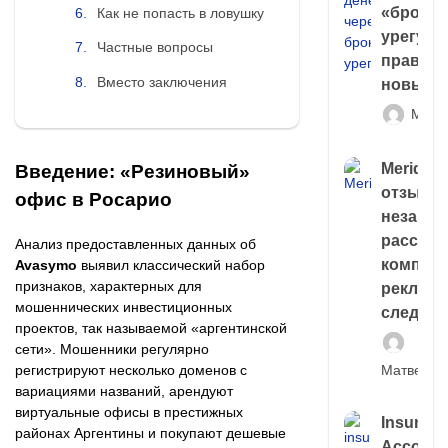
«брокер
Как не попасть в ловушку
урегули
Частные вопросы
правда 
Вместо заключения
новый 
Матв
Meridiee
Введение: «Резиновый»
отзывы
офис в Росарио
незави
расслед
Анализ предоставленных данных об
компани
Avasymo
выявил классический набор
признаков, характерных для
рекламн
мошеннических инвестиционных
следа
проектов, так называемой «аргентинской
сети». Мошенники регулярно
регистрируют несколько доменов с
Матвей И
вариациями названий, арендуют
виртуальные офисы в престижных
Insuran
районах Аргентины и покупают дешевые
Account