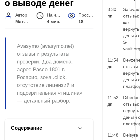
о выводе денег
3:30
Safevaul
Автор
На чтение
Просмотров
пп
отзывы:
Матвей Иванов
4 мин.
18
как
вернуть
деньги 
S-
Avasymo (avasymo.net)
vault.or
отзывы и результаты
11:54
Devzehe
проверки. Два домена,
дп
отзывы:
адрес Pasco 1801 в
вернуть
Росарио, зона .click,
деньги 
отсутствие лицензий и
платфо
подозрительная «тишина»
11:52
Diberloc
— детальный разбор.
дп
отзывы:
вернуть
деньги 
платфо
Содержание
11:48
Delsyra