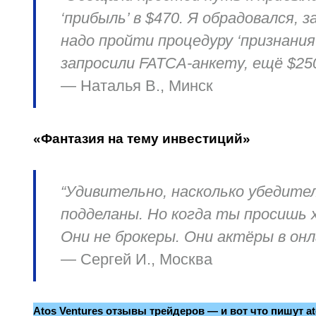
‘прибыль’ в $470. Я обрадовался,
надо пройти процедуру ‘признани
запросили FATCA-анкету, ещё $25
—
Наталья В., Минск
«Фантазия на тему инвестиций»
“Удивительно, насколько убедите
подделаны. Но когда ты просишь х
Они не брокеры. Они актёры в онл
—
Сергей И., Москва
Atos Ventures отзывы трейдеров — и вот что пишут atos