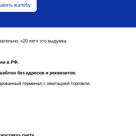
авить жалобу
тельно, «20 лет» это выдумка.
ни в РФ.
аблон без адресов и реквизитов.
рованный терминал с имитацией торговли.
ностику» счета