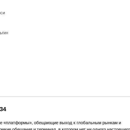
иси
ьги»
34
ругие «платформы», обещающие выход к глобальным рынкам и
омкие обещания и терминал, в котором нет ни одного настоящег