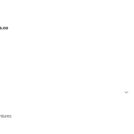
s.co
ntures