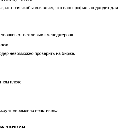
», которая якобы выявляет, что ваш профиль подходит для
 звонков от вежливых «менеджеров».
елок
рдер невозможно проверить на бирже.
итном плече
ккаунт «временно неактивен».
е записи