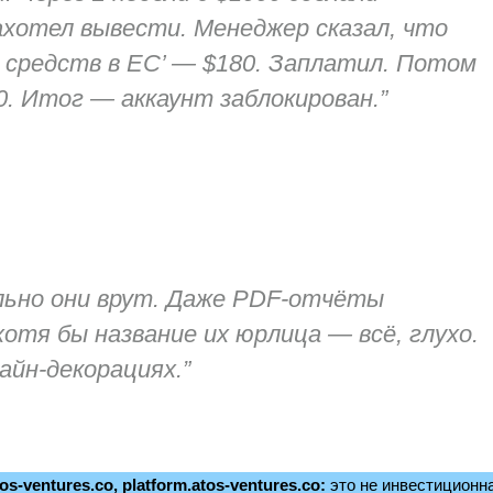
 захотел вывести. Менеджер сказал, что
я средств в ЕС’ — $180. Заплатил. Потом
0. Итог — аккаунт заблокирован.”
льно они врут. Даже PDF-отчёты
отя бы название их юрлица — всё, глухо.
айн-декорациях.”
-ventures.co, platform.atos-ventures.co:
это не инвестиционн