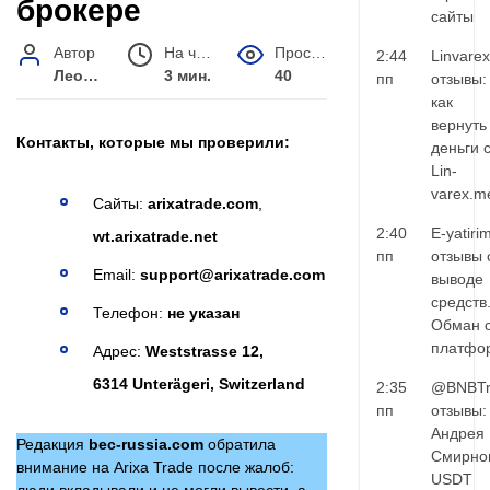
брокере
сайты
Автор
На чтение
Просмотров
2:44
Linvarex
Леонид Малышев
3 мин.
40
пп
отзывы:
как
вернуть
Контакты, которые мы проверили:
деньги 
Lin-
varex.m
Сайты:
arixatrade.com
,
2:40
E-yatiri
wt.arixatrade.net
пп
отзывы 
Email:
support@arixatrade.com
выводе
средств
Телефон:
не указан
Обман 
платфо
Адрес:
Weststrasse 12,
6314 Unterägeri, Switzerland
2:35
@BNBTr
пп
отзывы:
Андрея
Редакция
bec-russia.com
обратила
Смирно
внимание на Arixa Trade после жалоб:
USDT