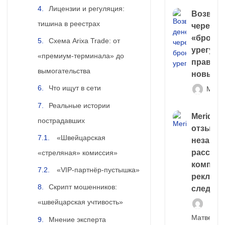
Лицензии и регуляция:
Возврат
тишина в реестрах
через
«брокер
Схема Arixa Trade: от
урегули
«премиум‑терминала» до
правда 
вымогательства
новый 
Что ищут в сети
Матв
Реальные истории
Meridiee
пострадавших
отзывы
«Швейцарская
незави
расслед
«стреляная» комиссия»
компани
«VIP‑партнёр‑пустышка»
рекламн
Скрипт мошенников:
следа
«швейцарская учтивость»
Матвей И
Мнение эксперта