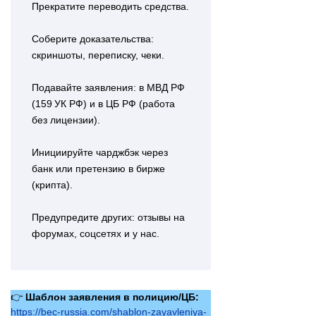
Прекратите переводить средства.
Соберите доказательства:
скриншоты, переписку, чеки.
Подавайте заявления: в МВД РФ
(159 УК РФ) и в ЦБ РФ (работа
без лицензии).
Инициируйте чарджбэк через
банк или претензию в бирже
(крипта).
Предупредите других: отзывы на
форумах, соцсетях и у нас.
👉
Шаблон заявления в полицию/ЦБ:
https://bec-russia.com/shablon-zayavleniya-