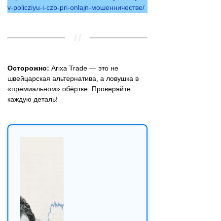
v-policziyu-i-czb-pri-onlajn-мошенничестве/
Осторожно:
Arixa Trade — это не
швейцарская альтернатива, а ловушка в
«премиальном» обёртке. Проверяйте
каждую деталь!