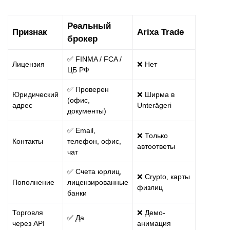
Реальный
Признак
Arixa Trade
брокер
✅ FINMA / FCA /
Лицензия
❌ Нет
ЦБ РФ
✅ Проверен
Юридический
❌ Ширма в
(офис,
адрес
Unterägeri
документы)
✅ Email,
❌ Только
Контакты
телефон, офис,
автоответы
чат
✅ Счета юрлиц,
❌ Crypto, карты
Пополнение
лицензированные
физлиц
банки
Торговля
❌ Демо-
✅ Да
через API
анимация