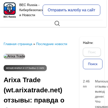
BEC Russia -
Отправить жалобу на сайт
Кибербезопасность
и Новости
Найти:
Главная страница
»
Последние новости
МОШЕННИКИ И ОТЗЫВЫ О НИХ
Arixa Trade
2:46
Manious
пп
отзывы 
(wt.arixatrade.net)
вывод
денег.
отзывы: правда о
Что
скрыва