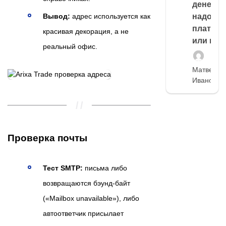
денег,
Вывод:
адрес используется как
надо
платить
красивая декорация, а не
или нет
реальный офис.
Матвей
Иванов
Проверка почты
Тест SMTP:
письма либо
возвращаются бэунд‑байт
(«Mailbox unavailable»), либо
автоответчик присылает