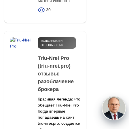
Матвей Иванов
30
МОШЕННИКИ И
ОТЗЫВЫ О НИХ
Triu-Nrei Pro
(triu-nrei.pro)
отзывы:
разоблачение
брокера
Красивая легенда: что
обещает Triu-Nrei Pro
Когда впервые
попадаешь на сайт
triu-nrei.pro, создается