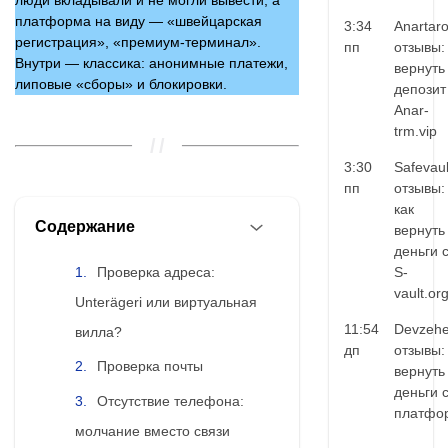
люди вкладывали и не могли вывести, а
платформа на виду — «швейцарская
3:34
Anartar
регистрация», «премиум‑терминал».
пп
отзывы:
Внутри — классика: анонимные платежи,
вернуть
липовые «сборы» и блокировки.
депозит
Anar-
trm.vip
3:30
Safevaul
пп
отзывы:
как
Содержание
вернуть
деньги 
Проверка адреса:
S-
vault.or
Unterägeri или виртуальная
11:54
Devzehe
вилла?
дп
отзывы:
Проверка почты
вернуть
деньги 
Отсутствие телефона:
платфо
молчание вместо связи