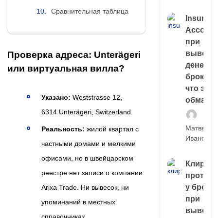
Сравнительная таблица
Insuran
Account
при
выводе
Проверка адреса: Unterägeri
денег у
или виртуальная вилла?
брокера
что это,
Указано:
Weststrasse 12,
обман?
6314 Unterägeri, Switzerland.
Матвей
Реальность:
жилой квартал с
Иванов
частными домами и мелкими
офисами, но в швейцарском
Клирин
реестре нет записи о компании
протек
у броке
Arixa Trade. Ни вывесок, ни
при
упоминаний в местных
выводе
справочниках.