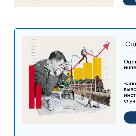
Оц
Оцен
инв
Запо
выво
инст
случ