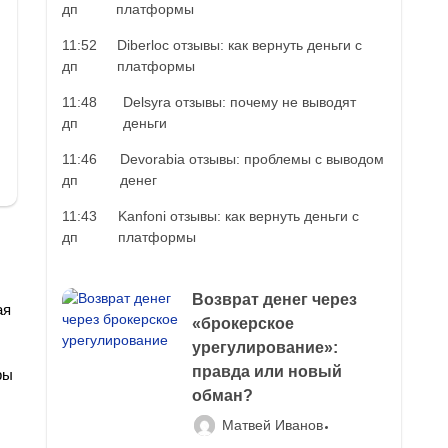
дп
платформы
11:52
Diberloc отзывы: как вернуть деньги с
дп
платформы
11:48
Delsyra отзывы: почему не выводят
дп
деньги
11:46
Devorabia отзывы: проблемы с выводом
дп
денег
11:43
Kanfoni отзывы: как вернуть деньги с
дп
платформы
Возврат денег через
ая
«брокерское
урегулирование»:
правда или новый
ры
обман?
Матвей Иванов