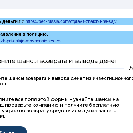
ь деньги.
👉
https://bec-russia.com/otpravit-zhalobu-na-sajt/
заявления в полицию.
-czb-pri-onlajn-moshennichestve/
ните шансы возврата и вывода денег
1/
ите шансы возврата и вывода денег из инвестиционног
кта
лните все поля этой формы - узнайте шансы на
д, проверьте компанию и получите бесплатную
рукцию по возврату средств исходя из вашего
я.