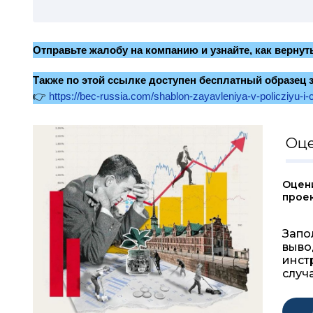
Отправьте жалобу на компанию и узнайте, как вернут
Также по этой ссылке доступен бесплатный образец 
👉
https://bec-russia.com/shablon-zayavleniya-v-policziyu-i
Оце
Оцен
прое
Запо
выво
инст
случа