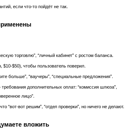
нтий, если что‑то пойдёт не так.
 применены
ескую торговлю”, “личный кабинет” с ростом баланса.
 $10‑$50), чтобы пользователь поверил.
ите больше”, “ваучеры”, “специальные предложения”.
 требования дополнительных оплат: “комиссия шлюза”,
оверенное лицо”.
то “вот‑вот решим”, “отдел проверки”, но ничего не делают.
думаете вложить