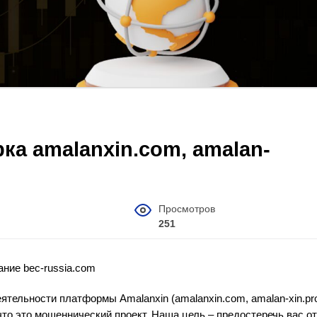
ка amalanxin.com, amalan-
Просмотров
251
ание bec-russia.com
ятельности платформы Amalanxin (amalanxin.com, amalan-xin.pro
то это мошеннический проект. Наша цель – предостеречь вас от