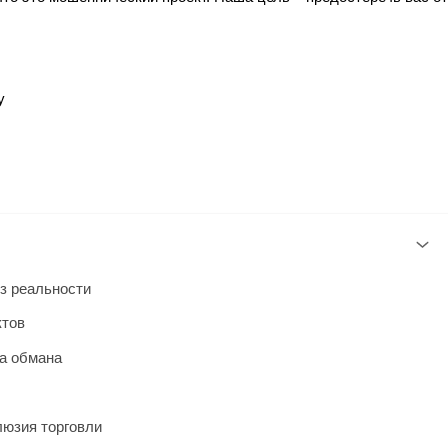
y
з реальности
ктов
ца обмана
люзия торговли