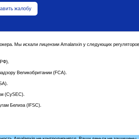
авить жалобу
окера. Мы искали лицензии Amalanxin у следующих регуляторов
РФ).
адзору Великобритании (FCA).
SA).
ам (CySEC).
ам Белиза (IFSC).
ьность Amalanxin не контролируется. Ваши деньги не защищены