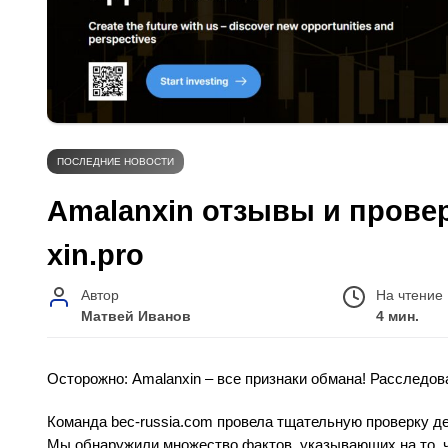
ПОСЛЕДНИЕ НОВОСТИ
Amalanxin отзывы и провер
xin.pro
Автор
На чтение
Матвей Иванов
4 мин.
Осторожно: Amalanxin – все признаки обмана! Расследов
Команда bec-russia.com провела тщательную проверку де
Мы обнаружили множество фактов, указывающих на то, ч