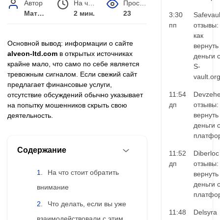
Автор
На чтение
Просмотров
Матвей Иванов
2 мин.
23
3:30
Safevaul
пп
отзывы:
как
Основной вывод: информации о сайте
вернуть
alveon-ltd.com
в открытых источниках
деньги 
крайне мало, что само по себе является
S-
тревожным сигналом. Если свежий сайт
vault.or
предлагает финансовые услуги,
11:54
Devzehe
отсутствие обсуждений обычно указывает
дп
отзывы:
на попытку мошенников скрыть свою
вернуть
деятельность.
деньги 
платфо
Содержание
11:52
Diberloc
дп
отзывы:
На что стоит обратить
вернуть
деньги 
внимание
платфо
Что делать, если вы уже
11:48
Delsyra
взаимодействовали с этим