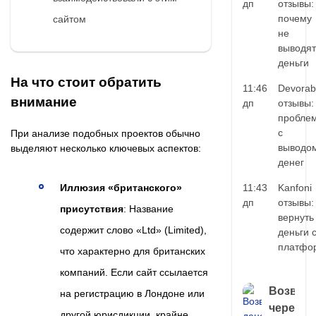
дп
отзывы:
почему
сайтом
не
выводят
деньги
На что стоит обратить
11:46
Devorab
внимание
дп
отзывы:
пробле
с
При анализе подобных проектов обычно
выводо
выделяют несколько ключевых аспектов:
денег
11:43
Kanfoni
Иллюзия «британского»
дп
отзывы:
присутствия
: Название
вернуть
содержит слово «Ltd» (Limited),
деньги 
платфо
что характерно для британских
компаний. Если сайт ссылается
Возврат
на регистрацию в Лондоне или
через
другой юрисдикции, крайне