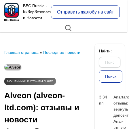
BEC Russia -
Отправить жалобу на сайт
Кибербезопасность
и Новости
Найти:
Главная страница
»
Последние новости
МОШЕННИКИ И ОТЗЫВЫ О НИХ
Alveon (alveon-
3:34
Anartar
пп
отзывы:
ltd.com): отзывы и
вернуть
депозит
новости
Anar-
trm.vip