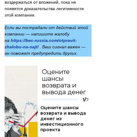
воздержаться от вложений, пока не
появятся доказательства легитимности
этой компании.
Если вы пострадали от действий этой
компании — напишите жалобу
на
https://bec-russia.com/otpravit-
zhalobu-na-sajt/
. Ваш сигнал важен —
он поможет предупредить других.
Оцените
шансы
возврата и
вывода денег
1/
7
Оцените шансы
возврата и вывода
денег из
инвестиционного
проекта