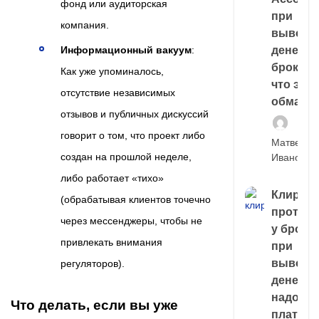
фонд или аудиторская
при
компания.
выводе
денег у
Информационный вакуум
:
брокера
Как уже упоминалось,
что это,
отсутствие независимых
обман?
отзывов и публичных дискуссий
говорит о том, что проект либо
Матвей
создан на прошлой неделе,
Иванов
либо работает «тихо»
Клирин
(обрабатывая клиентов точечно
протек
через мессенджеры, чтобы не
у броке
привлекать внимания
при
выводе
регуляторов).
денег,
надо
Что делать, если вы уже
платить