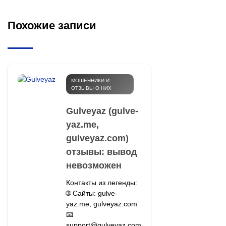
Похожие записи
МОШЕННИКИ И
ОТЗЫВЫ О НИХ
Gulveyaz (gulve-
yaz.me,
gulveyaz.com)
отзывы: вывод
невозможен
Контакты из легенды:
🌐 Сайты: gulve-
yaz.me, gulveyaz.com
📧
support@gulveyaz.com