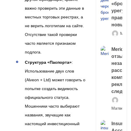
«брокер
важно проверить эти данные в
урегули
местных торговых реестрах, а
правда 
новый 
не верить логотипам на сайте.
Матв
Отсутствие такой проверки
часто является признаком
Meridiee
подлога.
отзывы
Структура «Паспорта»
:
незави
расслед
Использование двух слов
компани
(Alveon + Ltd) может говорить о
рекламн
попытке создать видимость
следа
официального статуса.
Мошенники часто выбирают
Матвей И
названия, звучащие как
Insuran
настоящий инвестиционный
Account