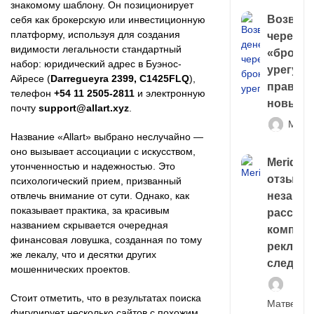
знакомому шаблону. Он позиционирует
Возврат
себя как брокерскую или инвестиционную
платформу, используя для создания
через
видимости легальности стандартный
«брокер
набор: юридический адрес в Буэнос-
урегули
Айресе (
Darregueyra 2399, C1425FLQ
),
правда 
телефон
+54 11 2505-2811
и электронную
новый 
почту
support@allart.xyz
.
Матв
Название «Allart» выбрано неслучайно —
оно вызывает ассоциации с искусством,
Meridiee
утонченностью и надежностью. Это
отзывы
психологический прием, призванный
незави
отвлечь внимание от сути. Однако, как
показывает практика, за красивым
расслед
названием скрывается очередная
компани
финансовая ловушка, созданная по тому
рекламн
же лекалу, что и десятки других
следа
мошеннических проектов.
Стоит отметить, что в результатах поиска
Матвей И
фигурирует несколько сайтов с похожим