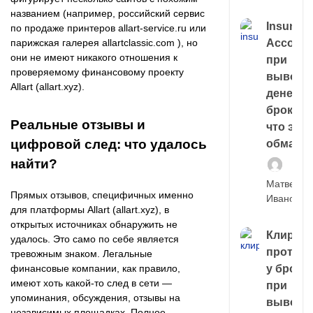
названием (например, российский сервис
Insuran
по продаже принтеров allart-service.ru или
Account
парижская галерея allartclassic.com ), но
они не имеют никакого отношения к
при
проверяемому финансовому проекту
выводе
Allart (allart.xyz).
денег у
брокера
Реальные отзывы и
что это,
цифровой след: что удалось
обман?
найти?
Матвей
Прямых отзывов, специфичных именно
Иванов
для платформы Allart (allart.xyz), в
открытых источниках обнаружить не
Клирин
удалось. Это само по себе является
протек
тревожным знаком. Легальные
у броке
финансовые компании, как правило,
имеют хоть какой-то след в сети —
при
упоминания, обсуждения, отзывы на
выводе
независимых площадках. Полное