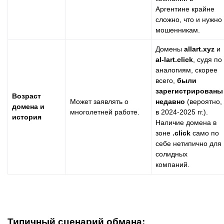
Аргентине крайне
сложно, что и нужно
мошенникам.
Домены
allart.xyz
и
al-lart.click
, судя по
аналогиям, скорее
всего,
были
зарегистрированы
Возраст
Может заявлять о
недавно
(вероятно,
домена и
многолетней работе.
в 2024-2025 гг.).
история
Наличие домена в
зоне
.click
само по
себе нетипично для
солидных
компаний.
Типичный сценарий обмана: