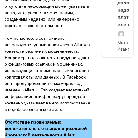
денег,
отсутствие информации может указывать
надо
на то, что проект является новым,
платить
созданным недавно, или намеренно
или нет
скрывает свою деятельность.
Тем не менее, в сети активно
Матвей
используются упоминания «scam Allart» в
Иванов
контексте различных мошенничеств.
Например, пользователи предупреждают
о фишинговых ссылках и мошенниках,
использующих это имя для выманивания
криптовалюты или данных . В Facebook
есть предупреждения о скамерах под
именем «Allart» . Это создает негативный
информационный фон вокруг бренда и
косвенно указывает на его использование
в недобросовестных схемах.
Отсутствие проверяемых
положительных отзывов о реальной
брокерской деятельности Allart