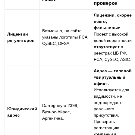
проверке
Лицензии, скорее
всего,
фальшивые.
Возможно, на сайте
Лицензии
Проект с высокой
указаны логотипы FCA,
регуляторов
долей вероятности
CySEC, DFSA.
отсутствует
в
реестрах ЦБ РФ,
FCA, CySEC, ASIC.
Адрес — типовой
«виртуальный
офис».
Используется для
видимости, не
подтверждает
Darregueyra 2399,
Юридический
реального
Буэнос-Айрес,
адрес
присутствия.
Аргентина.
Проверить
регистрацию
компании в