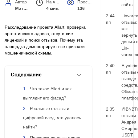
Автор
На чтение
Просмотров
сайты
Матвей Иванов
4 мин.
136
2:44
Linvarex
пп
отзывы:
Расследование проекта Allart: проверка
как
аргентинского адреса, отсутствие
вернуть
лицензий и поиск отзывов. Почему эта
деньги 
площадка демонстрирует все признаки
Lin-
мошеннической схемы.
varex.m
2:40
E-yatiri
пп
отзывы 
Содержание
выводе
средств
Что такое Allart и как
Обман 
выглядит его фасад?
платфо
Реальные отзывы и
2:35
@BNBTr
пп
отзывы:
цифровой след: что удалось
Андрея
найти?
Смирно
USDT
Проверка данных: адрес,