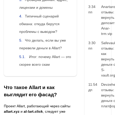
3:34
Anartar
лицензии и домены
пп
отзывы:
Типичный сценарий
вернуть
депозит
обмана: откуда берутся
Anar-
проблемы с выводом?
trm.vip
Что делать, если вы уже
3:30
Safevaul
перевели деньги в Allart?
пп
отзывы:
как
Итог: почему Allart — это
вернуть
деньги 
скорее всего скам
S-
vault.or
11:54
Devzehe
Что такое Allart и как
дп
отзывы:
выглядит его фасад?
вернуть
деньги 
платфо
Проект Allart, работающий через сайты
allart.xyz
и
al-lart.click
, следует уже