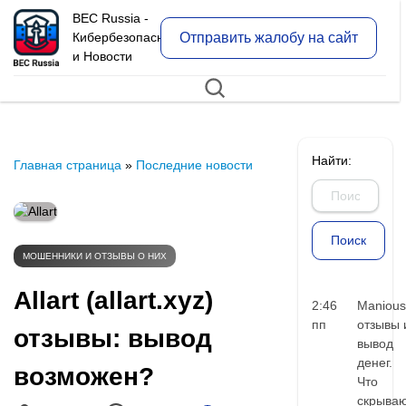
BEC Russia -
Отправить жалобу на сайт
Кибербезопасность
и Новости
Найти:
Главная страница
»
Последние новости
МОШЕННИКИ И ОТЗЫВЫ О НИХ
Allart (allart.xyz)
2:46
Manious
пп
отзывы 
отзывы: вывод
вывод
денег.
возможен?
Что
скрыва