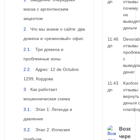
дп
отзывы:
почему
маска с аргентинским
не
акцентом
выводят
деньги
Что мы знаем о сайте: два
домена и «резиновый» офис
11:46
Devorab
дп
отзывы:
Три домена и
пробле
проблемные зоны
с
выводо
Адрес: 12 de Octubre
денег
1299, Кордова
11:43
Kanfoni
Как работает
дп
отзывы:
вернуть
мошенническая схема
деньги 
платфо
Этап 1: Легенда и
давление
Возврат
Этап 2: Иллюзия
через
прибыли