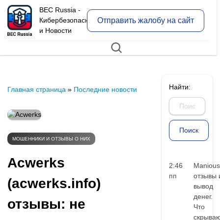
BEC Russia -
Отправить жалобу на сайт
Кибербезопасность
и Новости
Найти:
Главная страница
»
Последние новости
МОШЕННИКИ И ОТЗЫВЫ О НИХ
Acwerks
2:46
Manious
пп
отзывы 
(acwerks.info)
вывод
денег.
отзывы: не
Что
скрыва