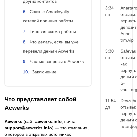
других контактов
3:34
Anartar
Связь с Amaxloyalty:
пп
отзывы:
вернуть
сетевой принцип работы
депозит
Типовая схема работы
Anar-
trm.vip
Что делать, если вы уже
перевели деньги Acwerks
3:30
Safevaul
пп
отзывы:
Частые вопросы о Acwerks
как
вернуть
Заключение
деньги 
S-
vault.or
Что представляет собой
11:54
Devzehe
дп
отзывы:
Acwerks
вернуть
деньги 
Acwerks
(сайт
acwerks.info
, почта
платфо
support@acwerks.info
) — это компания,
о которой в открытых источниках