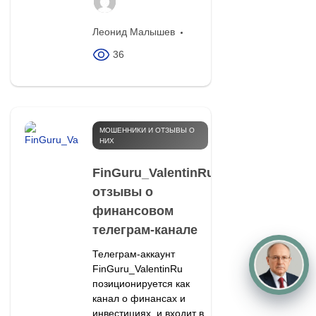
Леонид Малышев
36
МОШЕННИКИ И ОТЗЫВЫ О
НИХ
FinGuru_ValentinRu:
отзывы о
финансовом
телеграм-канале
Телеграм-аккаунт
FinGuru_ValentinRu
позиционируется как
канал о финансах и
инвестициях, и входит в