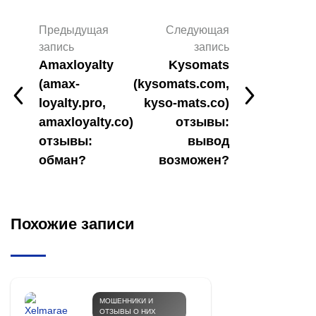
Предыдущая
Следующая
запись
запись
Amaxloyalty
Kysomats
(amax-
(kysomats.com,
loyalty.pro,
kyso-mats.co)
amaxloyalty.co)
отзывы:
отзывы:
вывод
обман?
возможен?
Похожие записи
МОШЕННИКИ И
ОТЗЫВЫ О НИХ