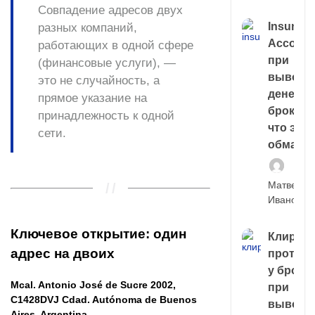
Совпадение адресов двух
Insuran
разных компаний,
Account
работающих в одной сфере
при
(финансовые услуги), —
выводе
это не случайность, а
денег у
прямое указание на
брокера
принадлежность к одной
что это,
сети.
обман?
Матвей
Иванов
Ключевое открытие: один
Клирин
адрес на двоих
протек
у броке
Mcal. Antonio José de Sucre 2002,
при
C1428DVJ Cdad. Autónoma de Buenos
выводе
Aires, Argentina