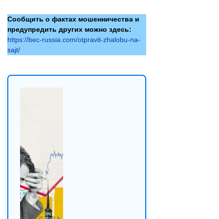
Сообщить о фактах мошенничества и
предупредить других можно здесь:
https://bec-russia.com/otpravit-zhalobu-na-
sajt/