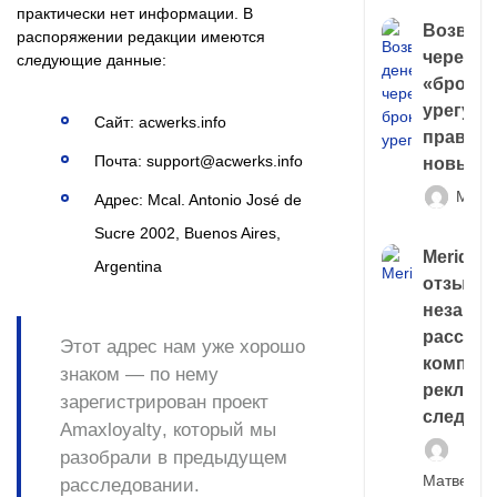
практически нет информации. В
Возврат
распоряжении редакции имеются
через
следующие данные:
«брокер
урегули
Сайт: acwerks.info
правда 
Почта: support@acwerks.info
новый 
Матв
Адрес: Mcal. Antonio José de
Sucre 2002, Buenos Aires,
Meridiee
Argentina
отзывы
незави
расслед
Этот адрес нам уже хорошо
компани
знаком — по нему
рекламн
зарегистрирован проект
следа
Amaxloyalty
, который мы
разобрали в предыдущем
Матвей И
расследовании.