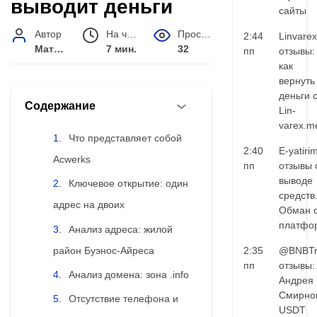
выводит деньги
сайты
Автор
На чтение
Просмотров
2:44
Linvarex
Матвей Иванов
7 мин.
32
пп
отзывы:
как
вернуть
деньги 
Содержание
Lin-
varex.m
Что представляет собой
2:40
E-yatiri
Acwerks
пп
отзывы 
выводе
Ключевое открытие: один
средств
адрес на двоих
Обман 
платфо
Анализ адреса: жилой
район Буэнос-Айреса
2:35
@BNBTr
пп
отзывы:
Анализ домена: зона .info
Андрея
Смирно
Отсутствие телефона и
USDT