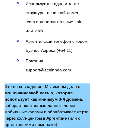
Используется одна и та же
структура: основной домен
.com и дополнительные .info
или .click
Аргентинский телефон с кодом
Буэнос-Айреса (+54 11)
Почта на
support@aceinndo.com
Это не совпадение. Мы имеем дело с
мошеннической сетью, которая
использует как минимум 3-4 домена
,
собирает контактные данные через
мобильные формы и обрабатывает жертв
через колл-центры в Аргентине (или с
аргентинскими номерами).