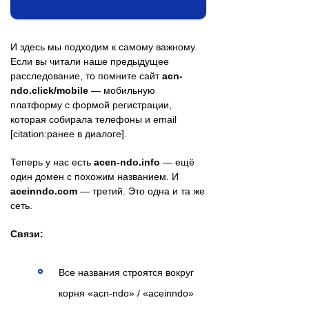
И здесь мы подходим к самому важному.
Если вы читали наше предыдущее
расследование, то помните сайт
acn-
ndo.click/mobile
— мобильную
платформу с формой регистрации,
которая собирала телефоны и email
[citation:ранее в диалоге].
Теперь у нас есть
acen-ndo.info
— ещё
один домен с похожим названием. И
aceinndo.com
— третий. Это одна и та же
сеть.
Связи:
Все названия строятся вокруг
корня «acn-ndo» / «aceinndo»