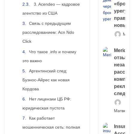
«брокер
3. Acendeo — кадровое
урегули
агентство из США
правда 
Связь с предыдущим
новый 
расследованием: Acn Ndo
Матв
Click
Meridiee
Что такое .info и почему
отзывы
это важно
незави
Аргентинский след:
расслед
компани
Буэнос-Айрес как новая
рекламн
Кордова
следа
Нет лицензии ЦБ РФ:
юридическая пустота
Матвей И
Как работает
Insuran
мошенническая сеть: полная
Account