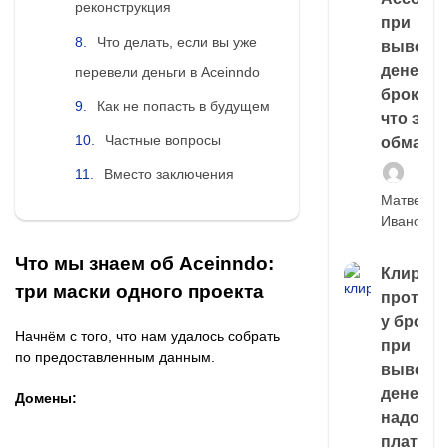
реконструкция
при
Что делать, если вы уже
выводе
денег у
перевели деньги в Aceinndo
брокера
Как не попасть в будущем
что это,
Частные вопросы
обман?
Вместо заключения
Матвей
Иванов
Что мы знаем об Aceinndo:
Клирин
три маски одного проекта
протек
у броке
Начнём с того, что нам удалось собрать
при
по предоставленным данным.
выводе
денег,
Домены:
надо
платить