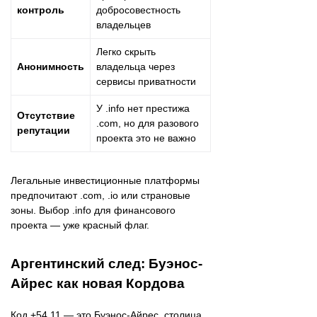
контроль
добросовестность
владельцев
Легко скрыть
Анонимность
владельца через
сервисы приватности
У .info нет престижа
Отсутствие
.com, но для разового
репутации
проекта это не важно
Легальные инвестиционные платформы
предпочитают .com, .io или страновые
зоны. Выбор .info для финансового
проекта — уже красный флаг.
Аргентинский след: Буэнос-
Айрес как новая Кордова
Код +54 11 — это Буэнос-Айрес, столица