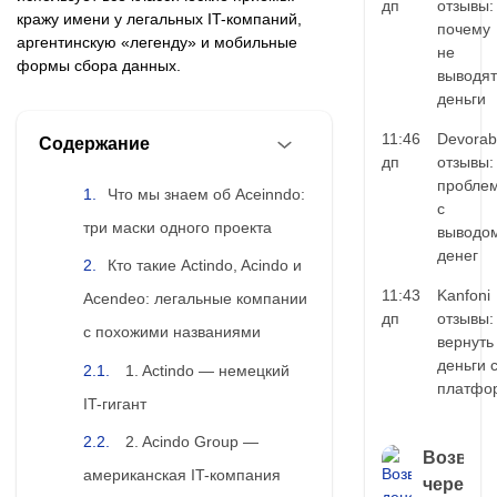
дп
отзывы:
кражу имени у легальных IT-компаний,
почему
аргентинскую «легенду» и мобильные
не
формы сбора данных.
выводят
деньги
11:46
Devorab
Содержание
дп
отзывы:
пробле
Что мы знаем об Aceinndo:
с
три маски одного проекта
выводо
денег
Кто такие Actindo, Acindo и
11:43
Kanfoni
Acendeo: легальные компании
дп
отзывы:
с похожими названиями
вернуть
деньги 
1. Actindo — немецкий
платфо
IT-гигант
2. Acindo Group —
Возврат
американская IT-компания
через