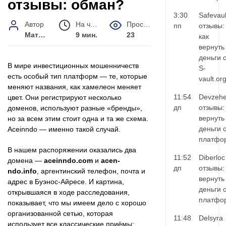
отзывы: обман?
3:30
Safevaul
Автор
На чтение
Просмотров
пп
отзывы:
Матвей Иванов
9 мин.
23
как
вернуть
деньги 
В мире инвестиционных мошенничеств
S-
есть особый тип платформ — те, которые
vault.or
меняют названия, как хамелеон меняет
11:54
Devzehe
цвет. Они регистрируют несколько
дп
отзывы:
доменов, используют разные «бренды»,
вернуть
но за всем этим стоит одна и та же схема.
деньги 
Aceinndo — именно такой случай.
платфо
В нашем распоряжении оказались два
11:52
Diberloc
домена —
aceinndo.com
и
acen-
дп
отзывы:
ndo.info
, аргентинский телефон, почта и
вернуть
адрес в Буэнос-Айресе. И картина,
деньги 
открывшаяся в ходе расследования,
платфо
показывает, что мы имеем дело с хорошо
организованной сетью, которая
11:48
Delsyra
использует все классические приёмы: