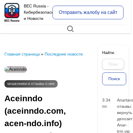
BEC Russia -
Отправить жалобу на сайт
Кибербезопасность
и Новости
Найти:
Главная страница
»
Последние новости
МОШЕННИКИ И ОТЗЫВЫ О НИХ
Aceinndo
3:34
Anartar
пп
отзывы:
(aceinndo.com,
вернуть
депозит
acen-ndo.info)
Anar-
trm.vip