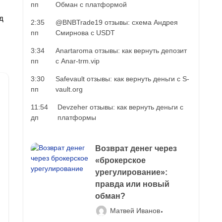
пп
Обман с платформой
ед
2:35
@BNBTrade19 отзывы: схема Андрея
ы
пп
Смирнова с USDT
3:34
Anartaroma отзывы: как вернуть депозит
пп
с Anar-trm.vip
3:30
Safevault отзывы: как вернуть деньги с S-
пп
vault.org
11:54
Devzeher отзывы: как вернуть деньги с
дп
платформы
Возврат денег через
«брокерское
урегулирование»:
правда или новый
обман?
Матвей Иванов