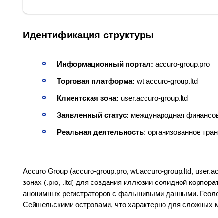
Идентификация структуры
Информационный портал:
accuro-group.pro
Торговая платформа:
wt.accuro-group.ltd
Клиентская зона:
user.accuro-group.ltd
Заявленный статус:
международная финансов
Реальная деятельность:
организованное тра
Accuro Group (accuro-group.pro, wt.accuro-group.ltd, user
зонах (.pro, .ltd) для создания иллюзии солидной корпо
анонимных регистраторов с фальшивыми данными. Геол
Сейшельскими островами, что характерно для сложных 