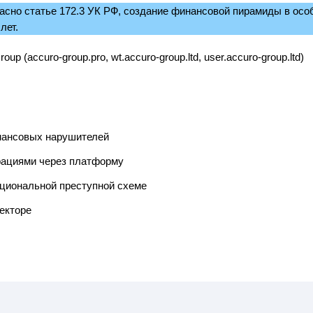
асно статье 172.3 УК РФ, создание финансовой пирамиды в осо
лет.
 (accuro-group.pro, wt.accuro-group.ltd, user.accuro-group.ltd)
нансовых нарушителей
рациями через платформу
ациональной преступной схеме
екторе