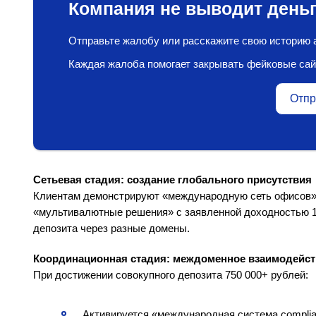
Компания не выводит деньг
Отправьте жалобу или расскажите свою историю а
Каждая жалоба помогает закрывать фейковые сай
Отпр
Сетьевая стадия: создание глобального присутствия
Клиентам демонстрируют «международную сеть офисов»
«мультивалютные решения» с заявленной доходностью 15
депозита через разные домены.
Координационная стадия: междоменное взаимодейст
При достижении совокупного депозита 750 000+ рублей:
Активируется «международная система compli