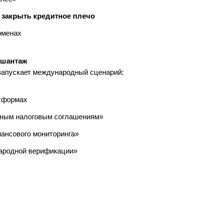
я
закрыть кредитное плечо
оменах
 шантаж
 запускает международный сценарий:
атформах
ным налоговым соглашениям»
ансового мониторинга»
ародной верификации»