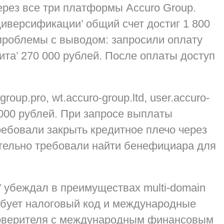
ерез все три платформы Accuro Group.
иверсификации’ общий счет достиг 1 800
проблемы с выводом
: запросили оплату
ита’ 270 000 рублей. После оплаты доступ
up.pro, wt.accuro-group.ltd, user.accuro-
 000 рублей. При запросе выплаты
требовали
закрыть кредитное плечо
через
ительно требовали
найти бенефициара
для
 убеждал в преимуществах multi-domain
бует налоговый код
и международные
оверителя
с международным финансовым