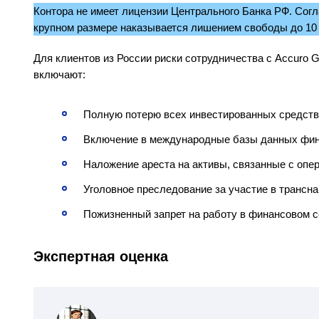
Контора не имеет лицензии Центрального Банка РФ. Согл
крупном размере наказывается лишением свободы до 10 
Для клиентов из России риски сотрудничества с Accuro Group
включают:
Полную потерю всех инвестированных средств
Включение в международные базы данных фи
Наложение ареста на активы, связанные с опе
Уголовное преследование за участие в трансн
Пожизненный запрет на работу в финансовом с
Экспертная оценка