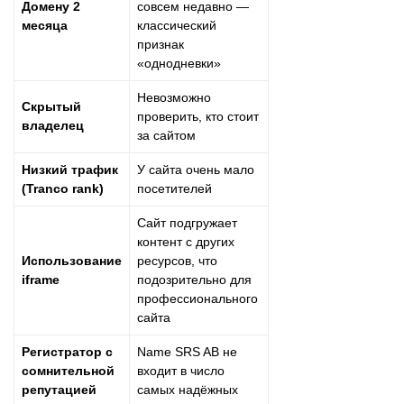
Домену 2
совсем недавно —
месяца
классический
признак
«однодневки»
Невозможно
Скрытый
проверить, кто стоит
владелец
за сайтом
Низкий трафик
У сайта очень мало
(Tranco rank)
посетителей
Сайт подгружает
контент с других
Использование
ресурсов, что
iframe
подозрительно для
профессионального
сайта
Регистратор с
Name SRS AB не
сомнительной
входит в число
репутацией
самых надёжных