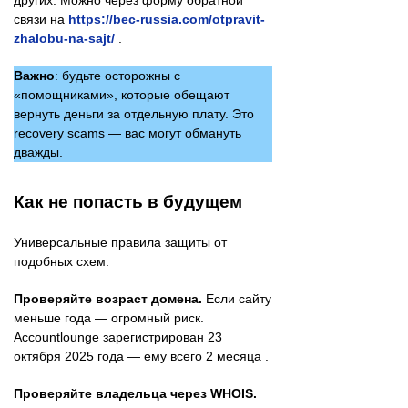
связи на
https://bec-russia.com/otpravit-
zhalobu-na-sajt/
.
Важно
: будьте осторожны с
«помощниками», которые обещают
вернуть деньги за отдельную плату. Это
recovery scams — вас могут обмануть
дважды.
Как не попасть в будущем
Универсальные правила защиты от
подобных схем.
Проверяйте возраст домена.
Если сайту
меньше года — огромный риск.
Accountlounge зарегистрирован 23
октября 2025 года — ему всего 2 месяца .
Проверяйте владельца через WHOIS.