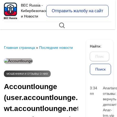
BEC Russia -
Отправить жалобу на сайт
Кибербезопасность
и Новости
Найти:
Главная страница
»
Последние новости
МОШЕННИКИ И ОТЗЫВЫ О НИХ
Accountlounge
3:34
Anartar
пп
отзывы:
(user.accountlounge.net,
вернуть
депозит
wt.accountlounge.net,
Anar-
trm.vip