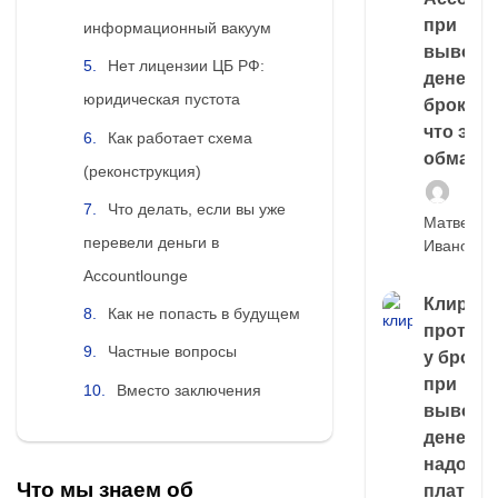
при
информационный вакуум
выводе
Нет лицензии ЦБ РФ:
денег у
юридическая пустота
брокера
что это,
Как работает схема
обман?
(реконструкция)
Что делать, если вы уже
Матвей
перевели деньги в
Иванов
Accountlounge
Клирин
Как не попасть в будущем
протек
Частные вопросы
у броке
при
Вместо заключения
выводе
денег,
надо
Что мы знаем об
платить