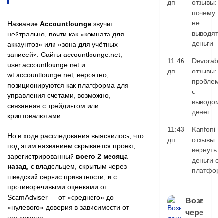
дп
отзывы:
почему
не
Название
Accountlounge
звучит
выводят
нейтрально, почти как «комната для
деньги
аккаунтов» или «зона для учётных
записей». Сайты accountlounge.net,
11:46
Devorab
user.accountlounge.net и
дп
отзывы:
wt.accountlounge.net, вероятно,
пробле
позиционируются как платформа для
с
управления счетами, возможно,
выводо
связанная с трейдингом или
денег
криптовалютами.
11:43
Kanfoni
Но в ходе расследования выяснилось, что
дп
отзывы:
под этим названием скрывается проект,
вернуть
зарегистрированный
всего 2 месяца
деньги 
назад
, с владельцем, скрытым через
платфо
шведский сервис приватности, и с
противоречивыми оценками от
ScamAdviser — от «среднего» до
Возврат
«нулевого» доверия в зависимости от
через
поддомена.