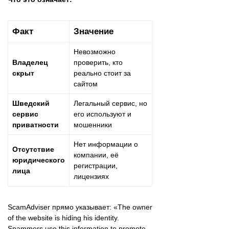
Факт
Значение
Невозможно
Владелец
проверить, кто
скрыт
реально стоит за
сайтом
Шведский
Легальный сервис, но
сервис
его используют и
приватности
мошенники
Нет информации о
Отсутствие
компании, её
юридического
регистрации,
лица
лицензиях
ScamAdviser прямо указывает: «The owner
of the website is hiding his identity.
Spammers use this information to promote