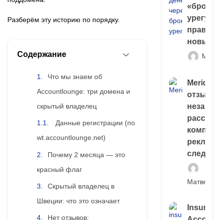
«брокер
урегули
Разберём эту историю по порядку.
правда 
новый 
Содержание
Матв
Что мы знаем об
Meridiee
Accountlounge: три домена и
отзывы
скрытый владелец
незави
расслед
Данные регистрации (по
компани
wt.accountlounge.net)
рекламн
следа
Почему 2 месяца — это
красный флаг
Матвей И
Скрытый владелец в
Швеции: что это означает
Insuran
Нет отзывов:
Account