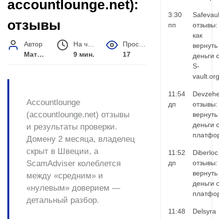
accountlounge.net):
3:30
Safevaul
отзывы
пп
отзывы:
как
Автор
На чтение
Просмотров
вернуть
Матвей Иванов
9 мин.
17
деньги 
S-
vault.or
11:54
Devzehe
Accountlounge
дп
отзывы:
(accountlounge.net) отзывы
вернуть
деньги 
и результаты проверки.
платфо
Домену 2 месяца, владелец
скрыт в Швеции, а
11:52
Diberloc
ScamAdviser колеблется
дп
отзывы:
вернуть
между «средним» и
деньги 
«нулевым» доверием —
платфо
детальный разбор.
11:48
Delsyra