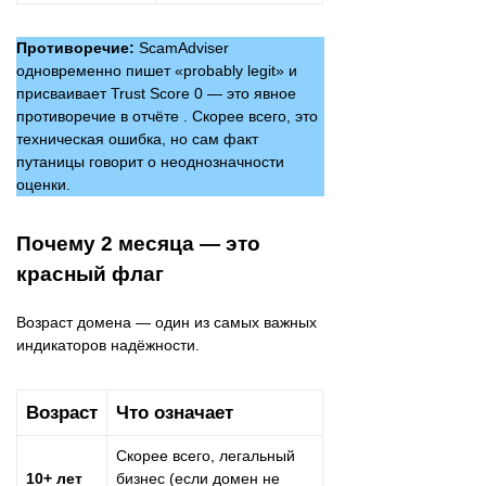
Противоречие:
ScamAdviser
одновременно пишет «probably legit» и
присваивает Trust Score 0 — это явное
противоречие в отчёте . Скорее всего, это
техническая ошибка, но сам факт
путаницы говорит о неоднозначности
оценки.
Почему 2 месяца — это
красный флаг
Возраст домена — один из самых важных
индикаторов надёжности.
Возраст
Что означает
Скорее всего, легальный
10+ лет
бизнес (если домен не