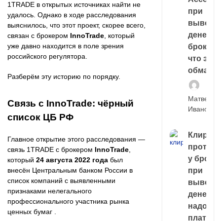
1TRADE в открытых источниках найти не
при
удалось. Однако в ходе расследования
выводе
выяснилось, что этот проект, скорее всего,
денег у
связан с брокером
InnoTrade
, который
уже давно находится в поле зрения
брокера
российского регулятора.
что это,
обман?
Разберём эту историю по порядку.
Матвей
Связь с InnoTrade: чёрный
Иванов
список ЦБ РФ
Клирин
Главное открытие этого расследования —
протек
связь 1TRADE с брокером
InnoTrade
,
у броке
который
24 августа 2022 года
был
при
внесён Центральным банком России в
список компаний с выявленными
выводе
признаками нелегального
денег,
профессионального участника рынка
надо
ценных бумаг .
платить