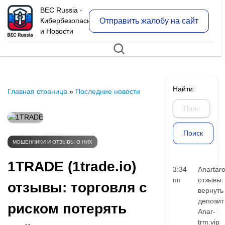
BEC Russia -
Отправить жалобу на сайт
Кибербезопасность
и Новости
Найти:
Главная страница
»
Последние новости
МОШЕННИКИ И ОТЗЫВЫ О НИХ
1TRADE (1trade.io)
3:34
Anartar
пп
отзывы:
отзывы: торговля с
вернуть
депозит
риском потерять
Anar-
trm.vip