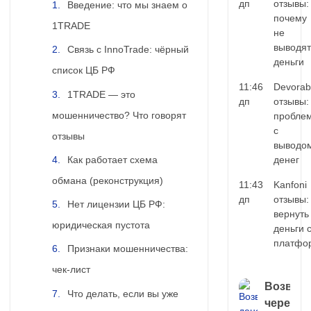
дп
отзывы:
Введение: что мы знаем о
почему
1TRADE
не
выводят
Связь с InnoTrade: чёрный
деньги
список ЦБ РФ
11:46
Devorab
1TRADE — это
дп
отзывы:
мошенничество? Что говорят
пробле
с
отзывы
выводо
Как работает схема
денег
обмана (реконструкция)
11:43
Kanfoni
дп
отзывы:
Нет лицензии ЦБ РФ:
вернуть
юридическая пустота
деньги 
платфо
Признаки мошенничества:
чек-лист
Возврат
Что делать, если вы уже
через