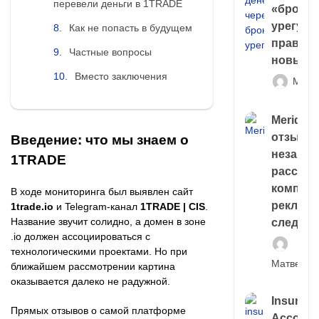
перевели деньги в 1TRADE
«брокер
урегули
Как не попасть в будущем
правда 
Частные вопросы
новый 
Вместо заключения
Матв
Meridiee
отзывы
Введение: что мы знаем о
незави
1TRADE
расслед
компани
В ходе мониторинга был выявлен сайт
рекламн
1trade.io
и Telegram-канал
1TRADE | CIS
.
Название звучит солидно, а домен в зоне
следа
.io должен ассоциироваться с
технологическими проектами. Но при
Матвей И
ближайшем рассмотрении картина
оказывается далеко не радужной.
Insuran
Прямых отзывов о самой платформе
Account