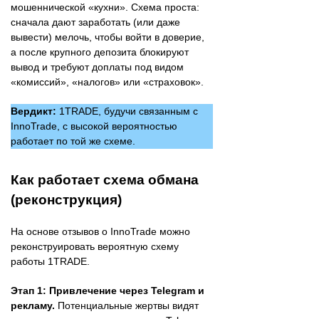
мошеннической «кухни». Схема проста:
сначала дают заработать (или даже
вывести) мелочь, чтобы войти в доверие,
а после крупного депозита блокируют
вывод и требуют доплаты под видом
«комиссий», «налогов» или «страховок».
Вердикт:
1TRADE, будучи связанным с
InnoTrade, с высокой вероятностью
работает по той же схеме.
Как работает схема обмана
(реконструкция)
На основе отзывов о InnoTrade можно
реконструировать вероятную схему
работы 1TRADE.
Этап 1: Привлечение через Telegram и
рекламу.
Потенциальные жертвы видят