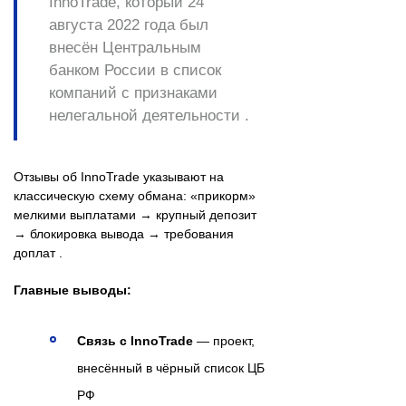
InnoTrade, который
24
августа 2022 года
был
внесён Центральным
банком России в список
компаний с признаками
нелегальной деятельности .
Отзывы об InnoTrade указывают на
классическую схему обмана: «прикорм»
мелкими выплатами → крупный депозит
→ блокировка вывода → требования
доплат .
Главные выводы:
Связь с InnoTrade
— проект,
внесённый в чёрный список ЦБ
РФ