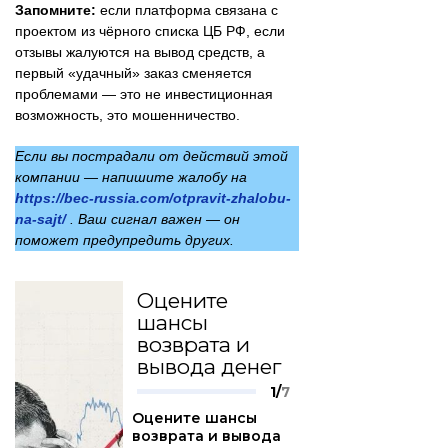
Запомните:
если платформа связана с
проектом из чёрного списка ЦБ РФ, если
отзывы жалуются на вывод средств, а
первый «удачный» заказ сменяется
проблемами — это не инвестиционная
возможность, это мошенничество.
Если вы пострадали от действий этой
компании — напишите жалобу на
https://bec-russia.com/otpravit-zhalobu-
na-sajt/
. Ваш сигнал важен — он
поможет предупредить других.
Оцените
шансы
возврата и
вывода денег
1/
7
Оцените шансы
возврата и вывода