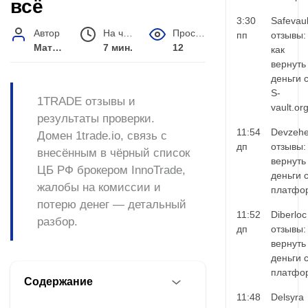
всё
3:30
Safevaul
Автор
На чтение
Просмотров
пп
отзывы:
Матвей Иванов
7 мин.
12
как
вернуть
деньги 
S-
1TRADE отзывы и
vault.or
результаты проверки.
11:54
Devzehe
Домен 1trade.io, связь с
дп
отзывы:
внесённым в чёрный список
вернуть
ЦБ РФ брокером InnoTrade,
деньги 
жалобы на комиссии и
платфо
потерю денег — детальный
11:52
Diberloc
разбор.
дп
отзывы:
вернуть
деньги 
платфо
Содержание
11:48
Delsyra