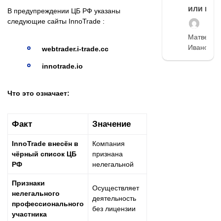
или нет
В предупреждении ЦБ РФ указаны
следующие сайты InnoTrade :
Матвей
Иванов
webtrader.i-trade.cc
innotrade.io
Что это означает:
Факт
Значение
InnoTrade внесён в
Компания
чёрный список ЦБ
признана
РФ
нелегальной
Признаки
Осуществляет
нелегального
деятельность
профессионального
без лицензии
участника