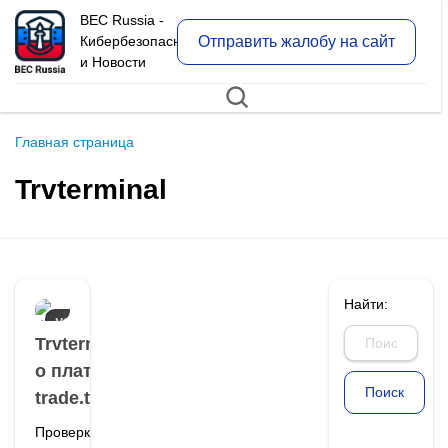
BEC Russia -
Отправить жалобу на сайт
Кибербезопасность
и Новости
Главная страница
Trvterminal
Найти:
МОШЕННИКИ
И ОТЗЫВЫ О
Trvterminal: отзывы
НИХ
о платформе
trade.trvterminal.com
Проверка реквизитов и