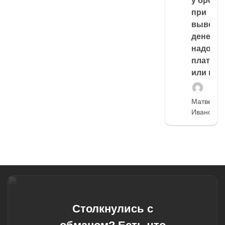
у броке
при
выводе
денег,
надо
платить
или нет
Матвей
Иванов
Столкнулись с