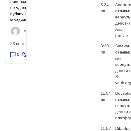
лицензии На данном этапе
3:34
Anartar
не удалось найти
пп
отзывы:
публичной информации о
вернуть
юридическом...
депозит
Anar-
Матвей Иванов
trm.vip
26 сентября, 2025
3:30
Safevaul
пп
отзывы:
0
43
как
вернуть
деньги 
S-
vault.or
11:54
Devzehe
дп
отзывы:
вернуть
деньги 
платфо
11:52
Diberloc