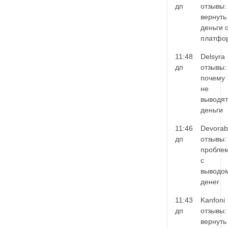
дп
отзывы:
вернуть
деньги 
платфо
11:48
Delsyra
дп
отзывы:
почему
не
выводят
деньги
11:46
Devorab
дп
отзывы:
пробле
с
выводо
денег
11:43
Kanfoni
дп
отзывы:
вернуть