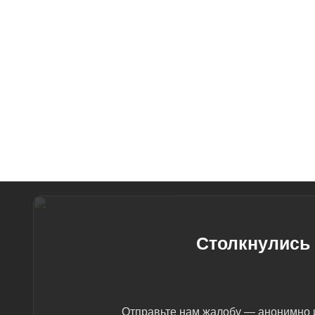
Столкнулись 
Отправьте нам жалобу — анонимно и