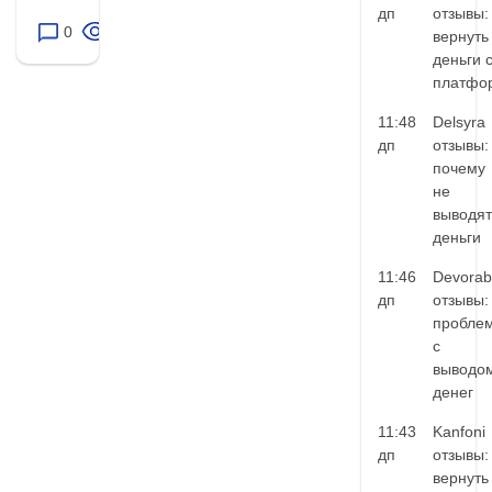
дп
отзывы:
0
22
вернуть
деньги 
платфо
11:48
Delsyra
дп
отзывы:
почему
не
выводят
деньги
11:46
Devorab
дп
отзывы:
пробле
с
выводо
денег
11:43
Kanfoni
дп
отзывы:
вернуть