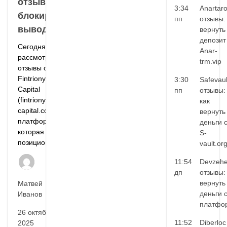
отзывы:
3:34
Anartar
блокируют
пп
отзывы:
вывод
вернуть
депозит
Сегодня мы
Anar-
рассмотрим
trm.vip
отзывы о
Fintrionyx
3:30
Safevaul
Capital
пп
отзывы:
(fintrionyx-
как
capital.cc) -
вернуть
платформе,
деньги 
которая
S-
позиционирует...
vault.or
11:54
Devzehe
дп
отзывы:
вернуть
Матвей
деньги 
Иванов
платфо
26 октября,
11:52
Diberloc
2025