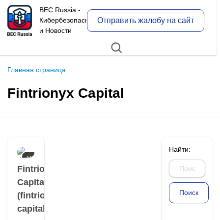
BEC Russia -
Отправить жалобу на сайт
Кибербезопасность
и Новости
Главная страница
Fintrionyx Capital
Найти:
МОШЕННИКИ
И ОТЗЫВЫ О
Fintrionyx
НИХ
Capital
(fintrionyx-
capital.cc)