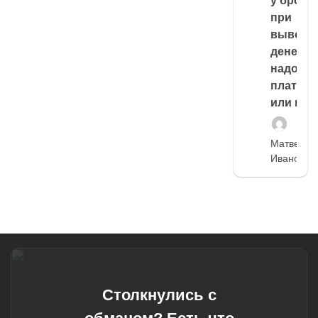
у броке
при
выводе
денег,
надо
платить
или нет
Матвей
Иванов
Столкнулись с