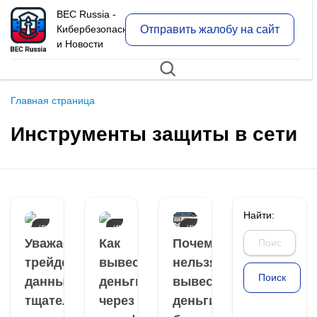
BEC Russia -
Отправить жалобу на сайт
Кибербезопасность
и Новости
Главная страница
Инструменты защиты в сети
Найти:
ИНСТРУМЕНТЫ
ИНСТРУМЕНТЫ
ИНСТРУМЕНТЫ
ЗАЩИТЫ В
ЗАЩИТЫ В
ЗАЩИТЫ В
Уважаемый
Как
Почему
СЕТИ
СЕТИ
СЕТИ
трейдер! Ваши
вывести
нельзя
данные были
деньги
вывести
тщательно
через
деньги с