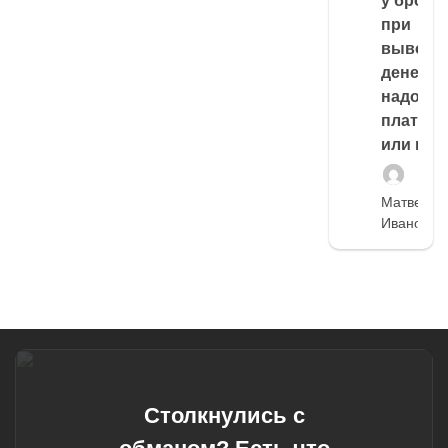
у броке
при
выводе
денег,
надо
платить
или нет
Матвей
Иванов
Столкнулись с