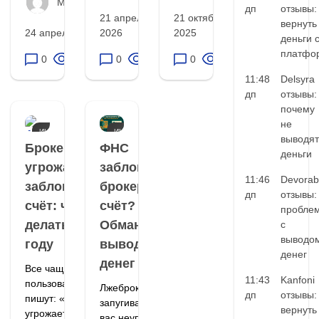
Матвей Иванов
дп
отзывы:
21 апреля,
21 октября,
вернуть
24 апреля, 2026
2026
2025
деньги 
платфо
0
65
0
140
0
37
11:48
Delsyra
дп
отзывы:
почему
не
ИНСТРУМЕНТЫ
ИНСТРУМЕНТЫ
выводят
ЗАЩИТЫ В
ЗАЩИТЫ В
Брокер
ФНС
деньги
СЕТИ
СЕТИ
угрожает
заблокирует
11:46
Devorab
заблокировать
брокерский
дп
отзывы:
счёт: что
счёт?
пробле
делать в 2025
Обман при
с
выводо
году
выводе
денег
денег
Все чаще
11:43
Kanfoni
пользователи
Лжеброкеры
дп
отзывы:
пишут: «брокер
запугивают: «у
вернуть
угрожает
вас неуплата