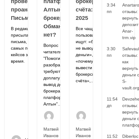
проверены и
платформу
брокерского
3:34
Anartar
проанализированы.
Алтын у
счёта: гайд
пп
отзывы:
Письмо от брокера
брокера.
2025
вернуть
депозит
Обман или
В редакцию регулярно
Все чаще
Anar-
нет?
присылают подобные
пользователи
trm.vip
письма, но это — один из
ищут: «брокер
Вопрос
самых показательных
не выводит
3:30
Safevaul
читателя:
кейсов за последнее
деньги»,
пп
отзывы:
"Помогите
время.
«почему нельзя
как
разобраться —
вывести деньги с
вернуть
требуют
брокерского
деньги 
доплату за
счёта»,...
S-
вывод денег у
vault.or
брокера через
платформу
11:54
Devzehe
Алтын"...
дп
отзывы:
вернуть
деньги 
платфо
Матвей
Матвей
Иванов
Иванов
11:52
Diberloc